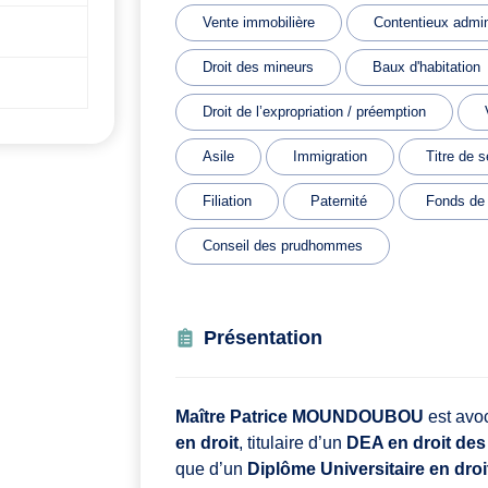
Vente immobilière
Contentieux admini
Droit des mineurs
Baux d'habitation
Droit de l’expropriation / préemption
Asile
Immigration
Titre de s
Filiation
Paternité
Fonds de
Conseil des prudhommes
Présentation
Maître Patrice MOUNDOUBOU
est avo
en droit
, titulaire d’un
DEA en droit des 
que d’un
Diplôme Universitaire en droi