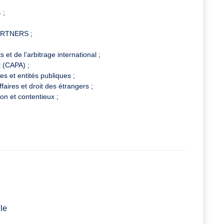
 ;
ARTNERS ;
 et de l’arbitrage international ;
t (CAPA) ;
s et entités publiques ;
ffaires et droit des étrangers ;
ion et contentieux ;
le