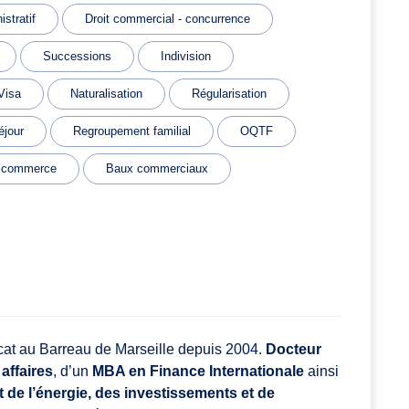
stratif
Droit commercial - concurrence
Successions
Indivision
Visa
Naturalisation
Régularisation
éjour
Regroupement familial
OQTF
 commerce
Baux commerciaux
cat au Barreau de Marseille depuis 2004.
Docteur
affaires
, d’un
MBA en Finance Internationale
ainsi
t de l’énergie, des investissements et de