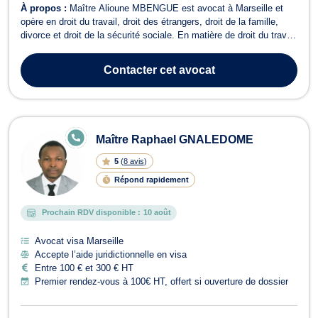
À propos :
Maître Alioune MBENGUE est avocat à Marseille et
opère en droit du travail, droit des étrangers, droit de la famille,
divorce et droit de la sécurité sociale. En matière de droit du travail
et de la sécurité sociale, Maître MBENGUE vous représente
devant le conseil de Prud’hommes pour des questions de
Contacter
cet avocat
licenciements, harcèle...
E
Maître Raphael GNALEDOME
N
LI
5
(
8 avis
)
G
N
Répond rapidement
E
Prochain RDV disponible :
10 août
Avocat visa Marseille
Accepte l’aide juridictionnelle en visa
Entre 100 € et 300 € HT
Premier rendez-vous à 100€ HT, offert si ouverture de dossier