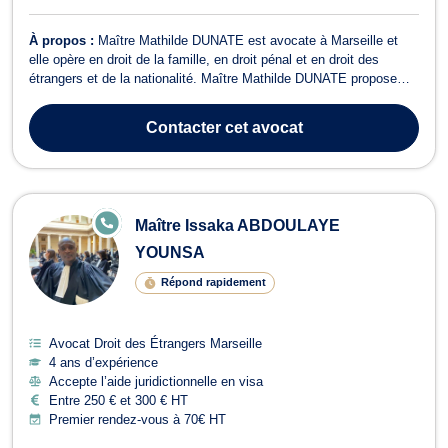
À propos :
Maître Mathilde DUNATE est avocate à Marseille et
elle opère en droit de la famille, en droit pénal et en droit des
étrangers et de la nationalité. Maître Mathilde DUNATE propose
conseils et représentation en droit de la famille si votre dossier
concerne un divorce contentieux ou par consentement mutuel, la
Contacter
cet avocat
fixation de la p...
E
Maître Issaka ABDOULAYE
N
LI
YOUNSA
G
N
Répond rapidement
E
Avocat Droit des Étrangers Marseille
4 ans d’expérience
Accepte l’aide juridictionnelle en visa
Entre 250 € et 300 € HT
Premier rendez-vous à 70€ HT