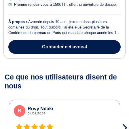
Premier rendez-vous à 150€ HT, offert si ouverture de dossier
À propos :
Avocate depuis 10 ans, j'exerce dans plusieurs
domaines du droit. Tout d'abord, j'ai été élue Secrétaire de la
Conférence du barreau de Paris qui mandate chaque année les 12
meilleurs plaideurs du barreau de Paris pour leur confier les
dossiers les plus graves. J'ai donc plaidé dans de très gros
Contacter
cet avocat
dossiers terroristes et crim...
Ce que nos utilisateurs
disent de
nous
Rovy Ndaki
R
04/08/2026