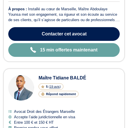
À propos :
Installé au cœur de Marseille, Maître Abdoulaye
Younsa met son engagement, sa rigueur et son écoute au service
de ses clients, qu’il s’agisse de particuliers ou de professionnels.
Fort d’une solide formation universitaire en droit et d’une
expérience concrète du terrain judiciaire, il intervient dans plusieurs
Contacter
cet avocat
domaines clés...
15 min offertes maintenant
Maître Tidiane BALDÉ
5
(
19 avis
)
Répond rapidement
Avocat Droit des Étrangers Marseille
Accepte l’aide juridictionnelle en visa
Entre 100 € et 150 € HT
Premier rendez-vous offert