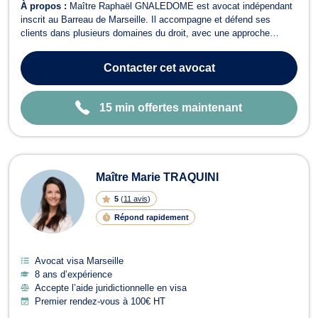
À propos :
Maître Raphaël GNALEDOME est avocat indépendant
inscrit au Barreau de Marseille. Il accompagne et défend ses
clients dans plusieurs domaines du droit, avec une approche
rigoureuse, humaine et personnalisée. Il intervient notamment en
droit des personnes et de la famille, devant le juge aux affaires
Contacter
cet avocat
familiales, pour les ques...
15 min offertes maintenant
Maître Marie TRAQUINI
5
(
11 avis
)
Répond rapidement
Avocat visa Marseille
8 ans d’expérience
Accepte l’aide juridictionnelle en visa
Premier rendez-vous à 100€ HT