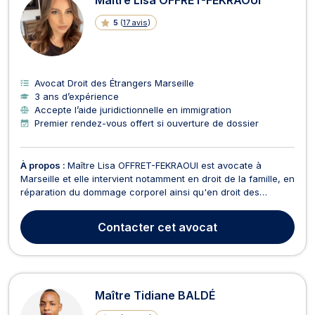
5
(
17 avis
)
Avocat Droit des Étrangers Marseille
3 ans d’expérience
Accepte l’aide juridictionnelle en immigration
Premier rendez-vous offert si ouverture de dossier
À propos :
Maître Lisa OFFRET-FEKRAOUI est avocate à
Marseille et elle intervient notamment en droit de la famille, en
réparation du dommage corporel ainsi qu'en droit des
affaires. Tout d’abord,Maitre OFFRET vous accompagne dans
la procédure en réparation de votre dommage corporel en
Contacter
cet avocat
cas d'accident de voiture, erreur médical ou agres...
Maître Tidiane BALDÉ