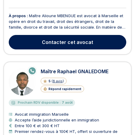
À propos :
Maître Alioune MBENGUE est avocat à Marseille et
opère en droit du travail, droit des étrangers, droit de la
famille, divorce et droit de la sécurité sociale. En matière de
droit du travail et de la sécurité sociale, Maître MBENGUE
vous représente devant le conseil de Prud’hommes pour des
Contacter
cet avocat
questions de licenciements, harcèle...
E
Maître Raphael GNALEDOME
N
LI
5
(
8 avis
)
G
N
Répond rapidement
E
Prochain RDV disponible :
7 août
Avocat immigration Marseille
Accepte l’aide juridictionnelle en immigration
Entre 100 € et 300 € HT
Premier rendez-vous à 100€ HT, offert si ouverture de