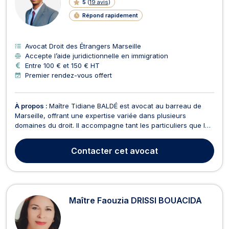
5
(
19 avis
)
Répond rapidement
Avocat Droit des Étrangers Marseille
Accepte l’aide juridictionnelle en immigration
Entre 100 € et 150 € HT
Premier rendez-vous offert
À propos :
Maître Tidiane BALDÉ est avocat au barreau de
Marseille, offrant une expertise variée dans plusieurs
domaines du droit. Il accompagne tant les particuliers que les
professionnels en droit des affaires, droit civil, droit des
étrangers, et droit OHADA. Baux commerciaux : Assistance
Contacter
cet avocat
dans la rédaction et la gestion des baux co...
Maître Faouzia DRISSI BOUACIDA