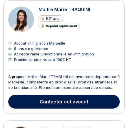
Avocats en immigration à Marseille
Maître Marie TRAQUINI
5
(
11 avis
)
Répond rapidement
Avocat immigration Marseille
8 ans d’expérience
Accepte l’aide juridictionnelle en immigration
Premier rendez-vous à 100€ HT
À propos :
Maître Marie TRAQUINI est avocate indépendante à
Marseille, compétente en droit d'asile, droit des étrangers et
de la nationalité. Elle met son expertise au service de ses
clients pour les accompagner dans leurs démarches
juridiques. En droit d'asile, Maître TRAQUINI vous assiste lors
Contacter
cet avocat
des entretiens avec l'OFPRA et des audi...