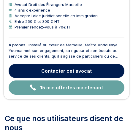
Avocat Droit des Étrangers Marseille
4 ans d’expérience
Accepte l’aide juridictionnelle en immigration
Entre 250 € et 300 € HT
Premier rendez-vous à 70€ HT
À propos :
Installé au cœur de Marseille, Maître Abdoulaye
Younsa met son engagement, sa rigueur et son écoute au
service de ses clients, qu’il s’agisse de particuliers ou de
professionnels. Fort d’une solide formation universitaire en
droit et d’une expérience concrète du terrain judiciaire, il
Contacter
cet avocat
intervient dans plusieurs domaines clés...
15 min offertes maintenant
Ce que nos utilisateurs
disent de
nous