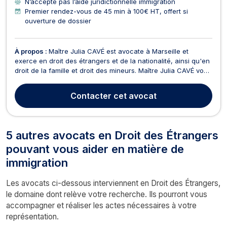
N’accepte pas l’aide juridictionnelle immigration
Premier rendez-vous de 45 min à 100€ HT, offert si
ouverture de dossier
À propos :
Maître Julia CAVÉ est avocate à Marseille et
exerce en droit des étrangers et de la nationalité, ainsi qu'en
droit de la famille et droit des mineurs. Maître Julia CAVÉ vous
aidera dans le cadre de vos demandes de titre de séjour
auprès de la Préfecture, de régularisation, de demande de
Contacter
cet avocat
VISA et de regroupement familial. Maî...
5 autres avocats en Droit des Étrangers
pouvant vous aider en matière de
immigration
Les avocats ci-dessous interviennent en Droit des Étrangers,
le domaine dont relève votre recherche. Ils pourront vous
accompagner et réaliser les actes nécessaires à votre
représentation.