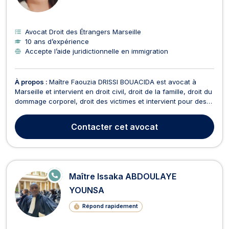
Avocat Droit des Étrangers Marseille
10 ans d’expérience
Accepte l’aide juridictionnelle en immigration
À propos :
Maître Faouzia DRISSI BOUACIDA est avocat à
Marseille et intervient en droit civil, droit de la famille, droit du
dommage corporel, droit des victimes et intervient pour des
cas impliquant la responsabilité médicale. Elle vous conseille
en droit civil, plus précisément pour les affaires impliquant le
Contacter
cet avocat
droit du dommage corpor...
E
Maître Issaka ABDOULAYE
N
LI
YOUNSA
G
N
Répond rapidement
E