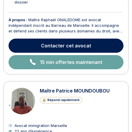
dossier
À propos :
Maître Raphaël GNALEDOME est avocat
indépendant inscrit au Barreau de Marseille. Il accompagne
et défend ses clients dans plusieurs domaines du droit, avec
une approche rigoureuse, humaine et personnalisée. Il
intervient notamment en droit des personnes et de la famille,
Contacter
cet avocat
devant le juge aux affaires familiales, pour les ques...
15 min offertes maintenant
Maître Patrice MOUNDOUBOU
Répond rapidement
Avocat immigration Marseille
22 ans d’expérience