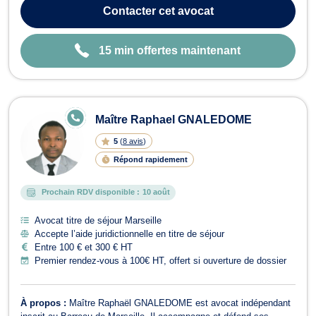
expérience concrète du terrain judiciaire, il intervient dans plusieurs
Contacter
cet avocat
domaines clés...
15 min offertes maintenant
E
Maître Raphael GNALEDOME
N
LI
5
(
8 avis
)
G
N
Répond rapidement
E
Prochain RDV disponible :
10 août
Avocat titre de séjour Marseille
Accepte l’aide juridictionnelle en titre de séjour
Entre 100 € et 300 € HT
Premier rendez-vous à 100€ HT, offert si ouverture de dossier
À propos :
Maître Raphaël GNALEDOME est avocat indépendant