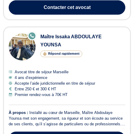
concerne un divorce contentieux ou par consentement mutuel, la
Contacter
cet avocat
fixation de la p...
E
Maître Issaka ABDOULAYE
N
LI
YOUNSA
G
N
Répond rapidement
E
Avocat titre de séjour Marseille
4 ans d’expérience
Accepte l’aide juridictionnelle en titre de séjour
Entre 250 € et 300 € HT
Premier rendez-vous à 70€ HT
À propos :
Installé au cœur de Marseille, Maître Abdoulaye
Younsa met son engagement, sa rigueur et son écoute au service
de ses clients, qu’il s’agisse de particuliers ou de professionnels.
Fort d’une solide formation universitaire en droit et d’une