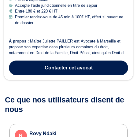
Accepte l’aide juridictionnelle en titre de séjour
Entre 180 € et 220 € HT
Premier rendez-vous de 45 min à 100€ HT, offert si ouverture
de dossier
À propos :
Maître Juliette PAILLER est Avocate à Marseille et
propose son expertise dans plusieurs domaines du droit,
notamment en Droit de la Famille, Droit Pénal, ainsi qu'en Droit des
Mineurs, Droit des Étrangers et Dommage corporel / Indemnisation
des victimes. Faisant preuve de pugnacité et de réactivité, Maître
Contacter
cet avocat
PAILLER s'engage ...
Ce que nos utilisateurs
disent de
nous
Rovy Ndaki
R