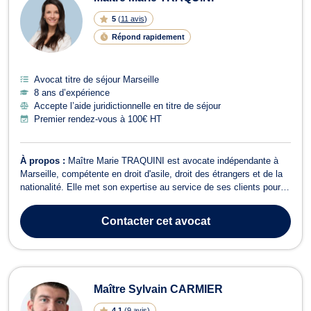
5
(
11 avis
)
Répond rapidement
Avocat titre de séjour Marseille
8 ans d’expérience
Accepte l’aide juridictionnelle en titre de séjour
Premier rendez-vous à 100€ HT
À propos :
Maître Marie TRAQUINI est avocate indépendante à
Marseille, compétente en droit d'asile, droit des étrangers et de la
nationalité. Elle met son expertise au service de ses clients pour
les accompagner dans leurs démarches juridiques. En droit d'asile,
Maître TRAQUINI vous assiste lors des entretiens avec l'OFPRA
Contacter
cet avocat
et des audi...
Maître Sylvain CARMIER
4.1
(
9 avis
)