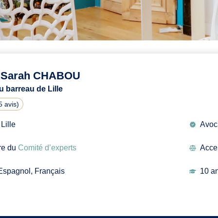
e Sarah CHABOU
 barreau de Lille
5 avis
)
Lille
Avoca
e du
Comité d’experts
Accep
Espagnol, Français
10 a