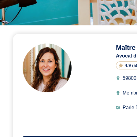
Maîtr
Avocat du
4.9
(
5
59800 
Membr
Parle 