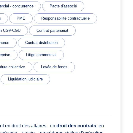
rcial - concurrence
Pacte d'associé
g
PME
Responsabilité contractuelle
on CGV-CGU
Contrat partenariat
merce
Contrat distribution
eprise
Litige commercial
dure collective
Levée de fonds
Liquidation judiciaire
 en droit des affaires, en
droit des contrats
, en
créance – saisie – procédures civiles d’exécution,