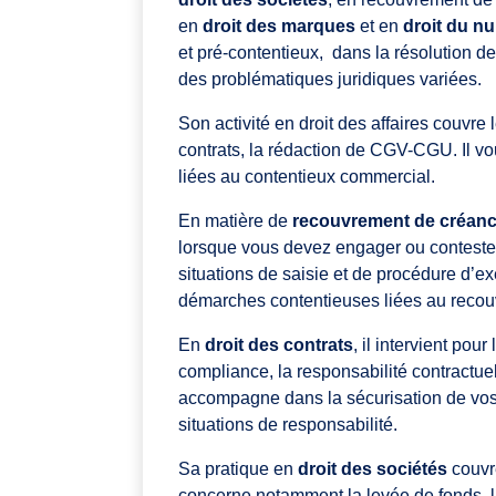
en
droit des marques
et en
droit du n
et pré-contentieux, dans la résolution de 
des problématiques juridiques variées.
Son activité en droit des affaires couvre 
contrats, la rédaction de CGV-CGU. Il v
liées au contentieux commercial.
En matière de
recouvrement de créance
lorsque vous devez engager ou contester 
situations de saisie et de procédure d’e
démarches contentieuses liées au recou
En
droit des contrats
, il intervient pour
compliance, la responsabilité contractuell
accompagne dans la sécurisation de vos
situations de responsabilité.
Sa pratique en
droit des sociétés
couvre
concerne notamment la levée de fonds, la 