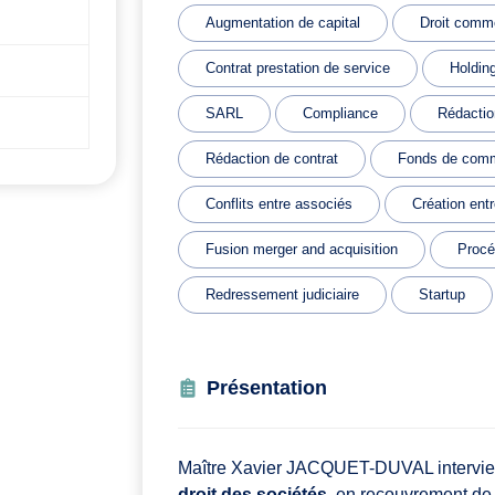
Augmentation de capital
Droit comme
Contrat prestation de service
Holdin
SARL
Compliance
Rédacti
Rédaction de contrat
Fonds de com
Conflits entre associés
Création entr
Fusion merger and acquisition
Procé
Redressement judiciaire
Startup
Présentation
Maître Xavier JACQUET-DUVAL intervient
droit des sociétés
, en recouvrement de 