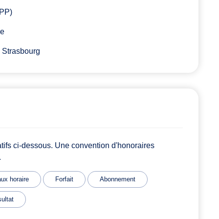
APP)
ne
e Strasbourg
atifs ci-dessous. Une convention d'honoraires
.
ux horaire
Forfait
Abonnement
ultat