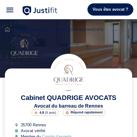
Vous êtes avocat ?
Avocats Rennes
Cabinet QUADRIGE AVOCATS
Cabinet QUADRIGE AVOCATS
Avocat du barreau de Rennes
Répond rapidement
4.8
(
6 avis
)
35700 Rennes
Avocat vérifié
Membre du
Comité d’experts