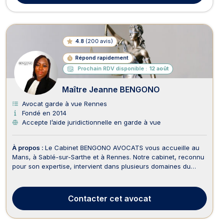
4.8
(
200 avis
)
Répond rapidement
Prochain RDV disponible :
12 août
Maître Jeanne BENGONO
Avocat garde à vue Rennes
Fondé en 2014
Accepte l’aide juridictionnelle en garde à vue
À propos :
Le Cabinet BENGONO AVOCATS vous accueille au
Mans, à Sablé-sur-Sarthe et à Rennes. Notre cabinet, reconnu
pour son expertise, intervient dans plusieurs domaines du
droit, notamment en Droit de la Famille, Droit des Étrangers et
de la Nationalité, et en Droit Pénal. Le Cabinet BENGONO
AVOCATS accepte l’aide juridictionnelle ...
Contacter
cet avocat