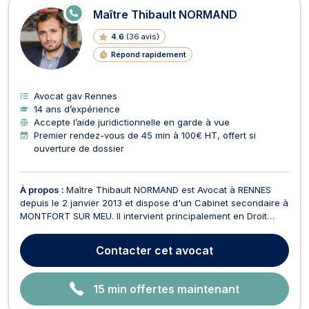
E
Maître Thibault NORMAND
N
LI
4.6
(
36 avis
)
G
N
Répond rapidement
E
Avocat gav Rennes
14 ans d’expérience
Accepte l’aide juridictionnelle en garde à vue
Premier rendez-vous de 45 min à 100€ HT, offert si
ouverture de dossier
À propos :
Maître Thibault NORMAND est Avocat à RENNES
depuis le 2 janvier 2013 et dispose d'un Cabinet secondaire à
MONTFORT SUR MEU. Il intervient principalement en Droit
Pénal. Maître NORMAND vous assiste à tous les stades de la
procédure, de la garde à vue à votre convocation devant la
Contacter
cet avocat
juridiction pénale (Tribunal de Police, Tribu...
15 min offertes maintenant