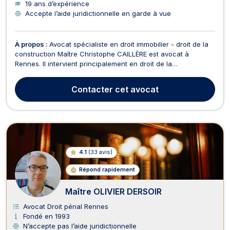
19 ans d’expérience
Accepte l’aide juridictionnelle en garde à vue
À propos :
Avocat spécialiste en droit immobilier - droit de la
construction Maître Christophe CAILLÈRE est avocat à
Rennes. Il intervient principalement en droit de la
construction, droit de l’immobilier, droit de l'urbanisme, droit
des affaires, droit des assurances et en droit pénal. Maître
Contacter
cet avocat
CAILLÈRE est en effet spécialiste en droi...
4.1
(
33 avis
)
Répond rapidement
Maître OLIVIER DERSOIR
Avocat Droit pénal Rennes
Fondé en 1993
N’accepte pas l’aide juridictionnelle