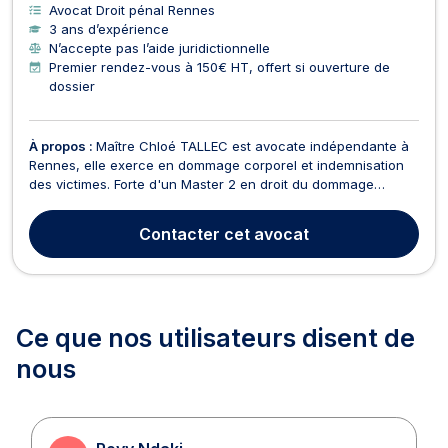
Avocat Droit pénal Rennes
3 ans d’expérience
N’accepte pas l’aide juridictionnelle
Premier rendez-vous à 150€ HT, offert si ouverture de
dossier
À propos :
Maître Chloé TALLEC est avocate indépendante à
Rennes, elle exerce en dommage corporel et indemnisation
des victimes. Forte d'un Master 2 en droit du dommage
corporel et d'une expérience acquise au sein de cabinets
prestigieux, elle met son expertise au service de ses clients
Contacter
cet avocat
pour les accompagner dans leurs démarches juridi...
Ce que nos utilisateurs
disent de
nous