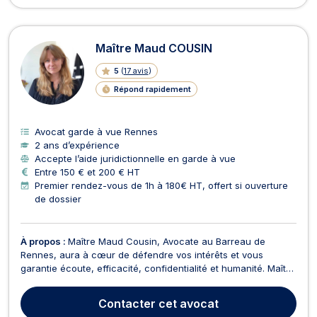
Maître Maud COUSIN
5
(
17 avis
)
Répond rapidement
Avocat garde à vue Rennes
2 ans d’expérience
Accepte l’aide juridictionnelle en garde à vue
Entre 150 € et 200 € HT
Premier rendez-vous de 1h à 180€ HT, offert si ouverture
de dossier
À propos :
Maître Maud Cousin, Avocate au Barreau de
Rennes, aura à cœur de défendre vos intérêts et vous
garantie écoute, efficacité, confidentialité et humanité. Maître
Maud Cousin intervient tant en première instance qu'en
appel, en demande ou en défense. En droit de la famille, elle
Contacter
cet avocat
vous assiste dans toutes les étapes de votre sép...