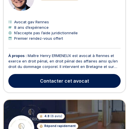
Avocat gav Rennes
8 ans d’expérience
N’accepte pas l’aide juridictionnelle
Premier rendez-vous offert
À propos :
Maître Henry ERMENEUX est avocat à Rennes et
exerce en droit pénal, en droit pénal des affaires ainsi qu’en
droit du dommage corporel. Il intervient en Bretagne et sur
tout le territoire national. En droit pénal, Maître Henry
ERMENEUX vous conseille et vous assiste devant les
Contacter
cet avocat
juridictions répressives (cour d'assises, tribun...
4.8
(
6 avis
)
Répond rapidement