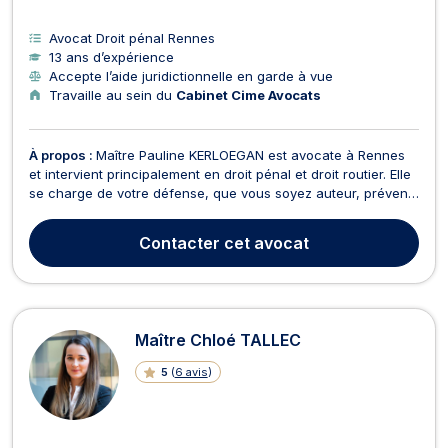
Avocat Droit pénal Rennes
13 ans d’expérience
Accepte l’aide juridictionnelle en garde à vue
Travaille au sein du
Cabinet Cime Avocats
À propos :
Maître Pauline KERLOEGAN est avocate à Rennes
et intervient principalement en droit pénal et droit routier. Elle
se charge de votre défense, que vous soyez auteur, prévenu
ou victime, et ce, devant les juridictions pénales telles que le
Tribunal Correctionnel, la Cour d’Assises, le Tribunal de
Contacter
cet avocat
Police ou encore devant le Jug...
Maître Chloé TALLEC
5
(
6 avis
)