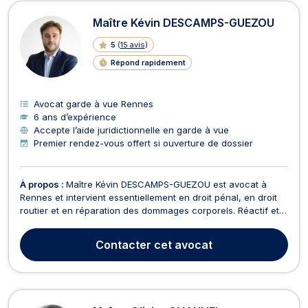
Avocats en garde à vue à Rennes
Maître Kévin DESCAMPS-GUEZOU
5
(
15 avis
)
Répond rapidement
Avocat garde à vue Rennes
6 ans d’expérience
Accepte l’aide juridictionnelle en garde à vue
Premier rendez-vous offert si ouverture de dossier
À propos :
Maître Kévin DESCAMPS-GUEZOU est avocat à
Rennes et intervient essentiellement en droit pénal, en droit
routier et en réparation des dommages corporels. Réactif et
transparent, Maître DESCAMPS-GUEZOU vous accompagne
pour défendre vos droits et vous offrir une assistance
Contacter
cet avocat
juridique personnalisée. Il est en mesure de vous assi...