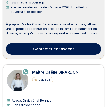
Entre 150 € et 220 € HT
Premier rendez-vous de 45 min à 120€ HT, offert si
ouverture de dossier
À propos :
Maître Olivier Dersoir est avocat à Rennes, offrant
une expertise reconnue en droit de la famille, notamment en
divorce, ainsi qu'en dommage corporel et indemnisation des
victimes, droit pénal et droit bancaire. En matière de divorce,
Maître Dersoir vous accompagne dans toutes les étapes de la
procédure, que ce soit pour un...
Contacter
cet avocat
E
Maître Gaëlle GIRARDON
N
LI
5
(
13 avis
)
G
N
E
Avocat Droit pénal Rennes
9 ans d’expérience