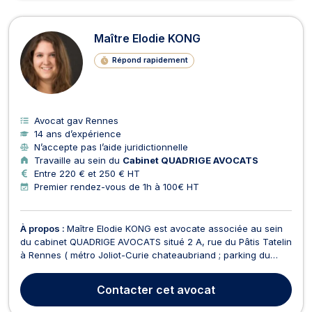
Maître Elodie KONG
Répond rapidement
Avocat gav Rennes
14 ans d’expérience
N’accepte pas l’aide juridictionnelle
Travaille au sein du
Cabinet QUADRIGE AVOCATS
Entre 220 € et 250 € HT
Premier rendez-vous de 1h à 100€ HT
À propos :
Maître Elodie KONG est avocate associée au sein
du cabinet QUADRIGE AVOCATS situé 2 A, rue du Pâtis Tatelin
à Rennes ( métro Joliot-Curie chateaubriand ; parking du
parc des Gayeulles ). Elle a un cabinet secondaire situé à
DINAN, 12, rue du Général de Gaulle. Elle vous propose
Contacter
cet avocat
conseils et assistance en : - droit de la fami...