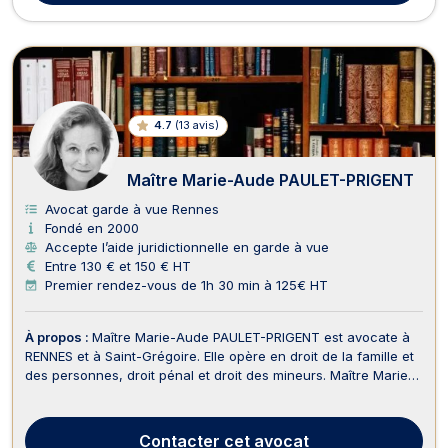
4.7
(
13 avis
)
Maître Marie-Aude PAULET-PRIGENT
Avocat garde à vue Rennes
Fondé en 2000
Accepte l’aide juridictionnelle en garde à vue
Entre 130 € et 150 € HT
Premier rendez-vous de 1h 30 min à 125€ HT
À propos :
Maître Marie-Aude PAULET-PRIGENT est avocate à
RENNES et à Saint-Grégoire. Elle opère en droit de la famille et
des personnes, droit pénal et droit des mineurs. Maître Marie-
Aude PAULET-PRIGENT intervient en droit de la famille,
notamment pour les procédures de divorce, de succession, de
séparation et de demande de pension ...
Contacter
cet avocat