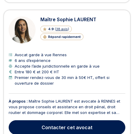
Maître Sophie LAURENT
4.9
(
38 avis
)
Répond rapidement
Avocat garde à vue Rennes
6 ans d’expérience
Accepte l’aide juridictionnelle en garde à vue
Entre 180 € et 200 € HT
Premier rendez-vous de 30 min à 50€ HT, offert si
ouverture de dossier
À propos :
Maître Sophie LAURENT est avocate à RENNES et
vous propose conseils et assistance en droit pénal, droit
routier et dommage corporel. Elle met son expertise et sa
combativité à votre service pour vous accompagner et vous
défendre dans les moments les plus critiques que vous soyez
Contacter
cet avocat
mis en cause ou victime d'une infraction ou d...