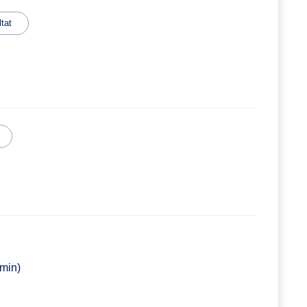
tat
 min)