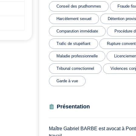
Conseil des prudhommes
Fraude fis
Harcèlement sexuel
Détention provis
Comparution immédiate
Procédure di
Trafic de stupéfiant
Rupture convent
Maladie professionnelle
Licenciemen
Tribunal correctionnel
Violences con
Garde à vue
Présentation
Maître Gabriel BARBE est avocat à Pontois
travail.