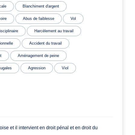
cale
Blanchiment d'argent
oire
Abus de faiblesse
Vol
sciplinaire
Harcèlement au travail
ionnelle
Accident du travail
t
Aménagement de peine
jugales
Agression
Viol
e et il intervient en droit pénal et en droit du