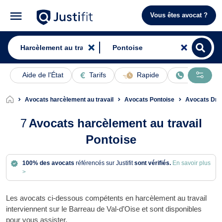
Vous êtes avocat ?
Aide de l'État
Tarifs
Rapide
En ligne
Avocats harcèlement au travail
Avocats Pontoise
Avocats Droi
7
Avocats harcèlement au travail
Pontoise
100% des avocats
référencés sur Justifit
sont vérifiés.
En savoir plus
>
Les avocats ci-dessous compétents en harcèlement au travail
interviennent sur le Barreau de Val-d’Oise et sont disponibles
pour vous assister.