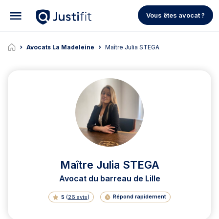
Vous êtes avocat ?
Avocats La Madeleine
Maître Julia STEGA
Maître Julia STEGA
Avocat du barreau de Lille
Répond rapidement
5
(
26 avis
)