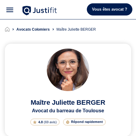
Vous êtes avocat ?
Avocats Colomiers
Maître Juliette BERGER
Maître Juliette BERGER
Avocat du barreau de Toulouse
Répond rapidement
4.8
(
69 avis
)