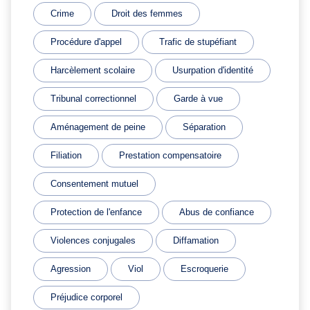
Crime
Droit des femmes
Procédure d'appel
Trafic de stupéfiant
Harcèlement scolaire
Usurpation d'identité
Tribunal correctionnel
Garde à vue
Aménagement de peine
Séparation
Filiation
Prestation compensatoire
Consentement mutuel
Protection de l'enfance
Abus de confiance
Violences conjugales
Diffamation
Agression
Viol
Escroquerie
Préjudice corporel