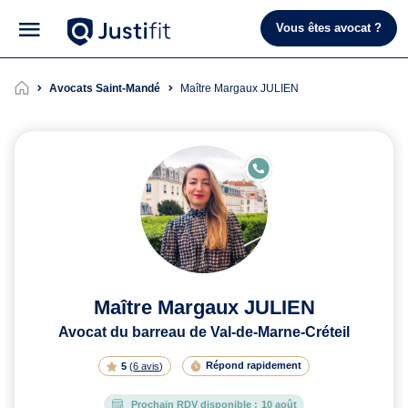
Vous êtes avocat ?
Avocats Saint-Mandé
Maître Margaux JULIEN
E
N
LI
G
N
E
Maître Margaux JULIEN
Avocat du barreau de Val-de-Marne-Créteil
Répond rapidement
5
(
6 avis
)
Prochain RDV disponible :
10 août