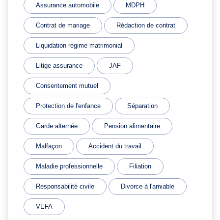
Assurance automobile
MDPH
Contrat de mariage
Rédaction de contrat
Liquidation régime matrimonial
Litige assurance
JAF
Consentement mutuel
Protection de l'enfance
Séparation
Garde alternée
Pension alimentaire
Malfaçon
Accident du travail
Maladie professionnelle
Filiation
Responsabilité civile
Divorce à l'amiable
VEFA