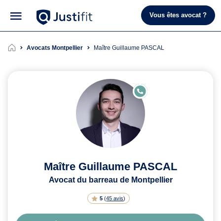
Vous êtes avocat ?
Avocats Montpellier
Maître Guillaume PASCAL
E
N
LI
G
N
E
Maître Guillaume PASCAL
Avocat du barreau de Montpellier
5
(
45 avis
)