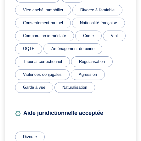
Vice caché immobilier
Divorce à l'amiable
Consentement mutuel
Nationalité française
Comparution immédiate
Crime
Viol
OQTF
Aménagement de peine
Tribunal correctionnel
Régularisation
Violences conjugales
Agression
Garde à vue
Naturalisation
Aide juridictionnelle acceptée
Divorce