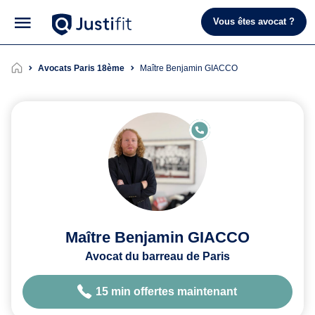
Vous êtes avocat ?
Avocats Paris 18ème
Maître Benjamin GIACCO
E
N
LI
G
N
E
Maître Benjamin GIACCO
Avocat du barreau de Paris
15 min offertes maintenant