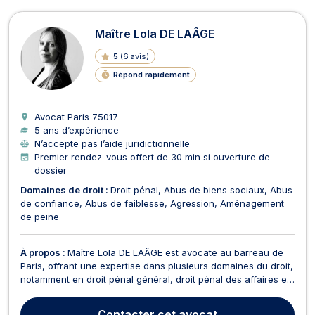
Maître Lola DE LAÂGE
5
(
6 avis
)
Répond rapidement
Avocat Paris
75017
5 ans d’expérience
N’accepte pas l’aide juridictionnelle
Premier rendez-vous offert de 30 min si ouverture de
dossier
Domaines de droit :
Droit pénal
Abus de biens sociaux
Abus
de confiance
Abus de faiblesse
Agression
Aménagement
de peine
À propos :
Maître Lola DE LAÂGE est avocate au barreau de
Paris, offrant une expertise dans plusieurs domaines du droit,
notamment en droit pénal général, droit pénal des affaires et
droit de la presse. En droit pénal général, Maître DE LAÂGE
vous accompagne à chaque étape de la procédure (garde à
Contacter
cet avocat