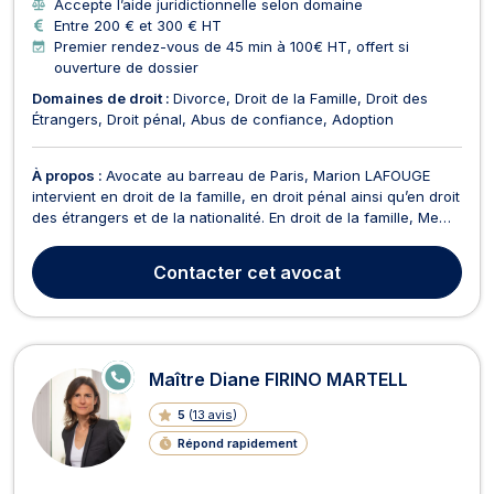
Accepte l’aide juridictionnelle selon domaine
Entre 200 € et 300 € HT
Premier rendez-vous de 45 min à 100€ HT, offert si
ouverture de dossier
Domaines de droit :
Divorce
Droit de la Famille
Droit des
Étrangers
Droit pénal
Abus de confiance
Adoption
À propos :
Avocate au barreau de Paris, Marion LAFOUGE
intervient en droit de la famille, en droit pénal ainsi qu’en droit
des étrangers et de la nationalité. En droit de la famille, Me
Marion LAFOUGE pourra vous conseiller sur les questions de
divorce, de séparation, de rupture de PACS ou encore de
Contacter
cet avocat
liquidation du régime matrimonial.E...
E
Maître Diane FIRINO MARTELL
N
LI
5
(
13 avis
)
G
N
Répond rapidement
E