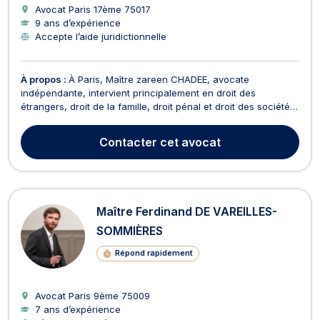
Avocat Paris 17ème
75017
9 ans d’expérience
Accepte l’aide juridictionnelle
À propos :
À Paris, Maître zareen CHADEE, avocate
indépendante, intervient principalement en droit des
étrangers, droit de la famille, droit pénal et droit des sociétés.
Elle vous conseille et vous accompagne dans des
problématiques juridiques liées à l’OQTF, à la naturalisation,
Contacter
cet avocat
au titre de séjour, à la régularisation et à l’immigrat...
Maître Ferdinand DE VAREILLES-
SOMMIÈRES
Répond rapidement
Avocat Paris 9ème
75009
7 ans d’expérience