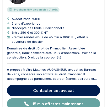
E
Prochain RDV disponible :
7 août
Avocat Paris
75018
5 ans d’expérience
N’accepte pas l’aide juridictionnelle
Entre 250 € et 300 € HT
Premier rendez-vous de 45 min à 100€ HT, offert si
ouverture de dossier
Domaines de droit :
Droit de l'immobilier
Assemblée
générale
Baux commerciaux
Baux d'habitation
Droit de la
construction
Droit de la copropriété
À propos :
Maître Matthieu AUGAGNEUR, avocat au Barreau
de Paris, consacre son activité au droit immobilier. Il
accompagne des particuliers, copropriétaires, bailleurs et
locataires, mais aussi des investisseurs, syndics, SCI,
marchands de biens et entreprises. Il intervient aussi bien
Contacter
cet avocat
pour sécuriser une opération ou un contrat que lo...
15 min offertes maintenant