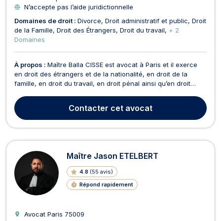
N’accepte pas l’aide juridictionnelle
Domaines de droit :
Divorce
Droit administratif et public
Droit
de la Famille
Droit des Étrangers
Droit du travail
+ 2
Domaines
À propos :
Maître Balla CISSE est avocat à Paris et il exerce
en droit des étrangers et de la nationalité, en droit de la
famille, en droit du travail, en droit pénal ainsi qu’en droit
administratif et public. Cet avocat en droit des étrangers et
de la nationalité traite les dossiers relatifs aux demandes de
Contacter
cet avocat
visa, de régularisation, d...
Maître Jason ETELBERT
4.8
(
55 avis
)
Répond rapidement
Avocat Paris
75009