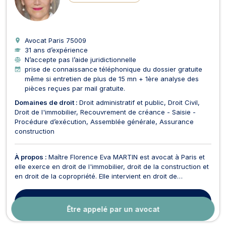
Avocat Paris
75009
31 ans d’expérience
N’accepte pas l’aide juridictionnelle
prise de connaissance téléphonique du dossier gratuite
même si entretien de plus de 15 mn + 1ère analyse des
pièces reçues par mail gratuite.
Domaines de droit :
Droit administratif et public
Droit Civil
Droit de l'immobilier
Recouvrement de créance - Saisie -
Procédure d’exécution
Assemblée générale
Assurance
construction
À propos :
Maître Florence Eva MARTIN est avocat à Paris et
elle exerce en droit de l'immobilier, droit de la construction et
en droit de la copropriété. Elle intervient en droit de
l’immobilier et vous assiste pour des affaires relatives à la
vente ou la location d'un bien immeuble, aux vices cachés, à
Contacter
cet avocat
la garantie décennale ou plus g...
Être appelé par un avocat