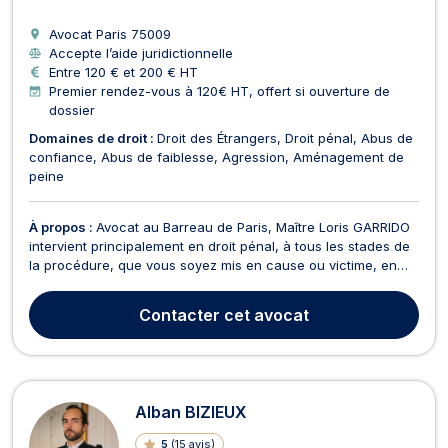
Avocat Paris
75009
Accepte l’aide juridictionnelle
Entre 120 € et 200 € HT
Premier rendez-vous à 120€ HT, offert si ouverture de
dossier
Domaines de droit :
Droit des Étrangers
Droit pénal
Abus de
confiance
Abus de faiblesse
Agression
Aménagement de
peine
À propos :
Avocat au Barreau de Paris, Maître Loris GARRIDO
intervient principalement en droit pénal, à tous les stades de
la procédure, que vous soyez mis en cause ou victime, en
garde à vue comme devant le tribunal de police, le tribunal
correctionnel, la cour criminelle ou la cour d’assises. Il prend
Contacter
cet avocat
en charge l’urgence pénale (gar...
Alban BIZIEUX
5
(
15 avis
)