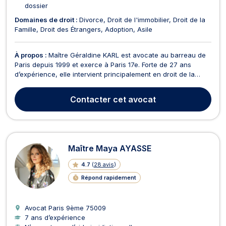
dossier
Domaines de droit :
Divorce
Droit de l'immobilier
Droit de la
Famille
Droit des Étrangers
Adoption
Asile
À propos :
Maître Géraldine KARL est avocate au barreau de
Paris depuis 1999 et exerce à Paris 17e. Forte de 27 ans
d’expérience, elle intervient principalement en droit de la
famille, en droit immobilier et en droit des étrangers. Son
cabinet accompagne les particuliers dans des situations
Contacter
cet avocat
personnelles, familiales ou administratives ...
Maître Maya AYASSE
4.7
(
28 avis
)
Répond rapidement
Avocat Paris 9ème
75009
7 ans d’expérience