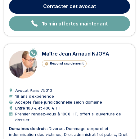
des associations et fondations et baux commerciaux. En
Contacter
cet avocat
matière de recouvrement de créance, Maître...
15 min offertes maintenant
E
Maître Jean Arnaud NJOYA
N
LI
Répond rapidement
G
N
E
Avocat Paris
75010
18 ans d’expérience
Accepte l’aide juridictionnelle selon domaine
Entre 100 € et 400 € HT
Premier rendez-vous à 100€ HT, offert si ouverture de
dossier
Domaines de droit :
Divorce
Dommage corporel et
indemnisation des victimes
Droit administratif et public
Droit