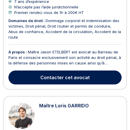
7 ans d’expérience
N’accepte pas l’aide juridictionnelle
Premier rendez-vous de 1h à 200€ HT
Domaines de droit :
Dommage corporel et indemnisation des
victimes
Droit pénal
Droit routier et permis de conduire
Abus de confiance
Accident de la circulation
Accident de la
route
À propos :
Maître Jason ETELBERT est avocat au Barreau de
Paris et consacre exclusivement son activité au droit pénal, à
la défense des personnes mises en cause ainsi qu’à
l’accompagnement des victimes d’infractions pénales.
Titulaire d’un Master 2 de Criminologie de l’Université Paris II
Contacter
cet avocat
Panthéon-Assas ainsi que d’un Master 2 de Prat...
Maître Loris GARRIDO