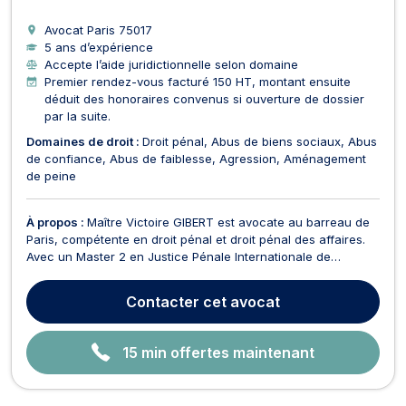
Avocat Paris
75017
5 ans d’expérience
Accepte l’aide juridictionnelle selon domaine
Premier rendez-vous facturé 150 HT, montant ensuite
déduit des honoraires convenus si ouverture de dossier
par la suite.
Domaines de droit :
Droit pénal
Abus de biens sociaux
Abus
de confiance
Abus de faiblesse
Agression
Aménagement
de peine
À propos :
Maître Victoire GIBERT est avocate au barreau de
Paris, compétente en droit pénal et droit pénal des affaires.
Avec un Master 2 en Justice Pénale Internationale de
l’Université Paris Panthéon Assas, elle a acquis une solide
expérience au sein de cabinets d’avocats renommés à Paris.
Contacter
cet avocat
Passionnée par son métier, Maître GIBERT a...
15 min offertes maintenant