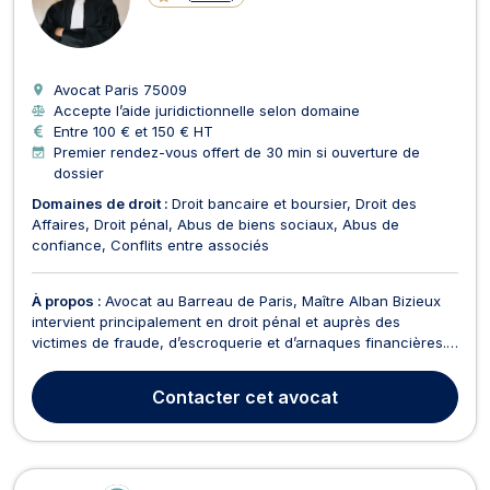
Avocat Paris
75009
Accepte l’aide juridictionnelle selon domaine
Entre 100 € et 150 € HT
Premier rendez-vous offert de 30 min si ouverture de
dossier
Domaines de droit :
Droit bancaire et boursier
Droit des
Affaires
Droit pénal
Abus de biens sociaux
Abus de
confiance
Conflits entre associés
À propos :
Avocat au Barreau de Paris, Maître Alban Bizieux
intervient principalement en droit pénal et auprès des
victimes de fraude, d’escroquerie et d’arnaques financières.
Installé à Paris 9e, il accompagne les personnes confrontées
à une situation de préjudice, de pression commerciale ou de
Contacter
cet avocat
litige bancaire nécessitant une réponse...