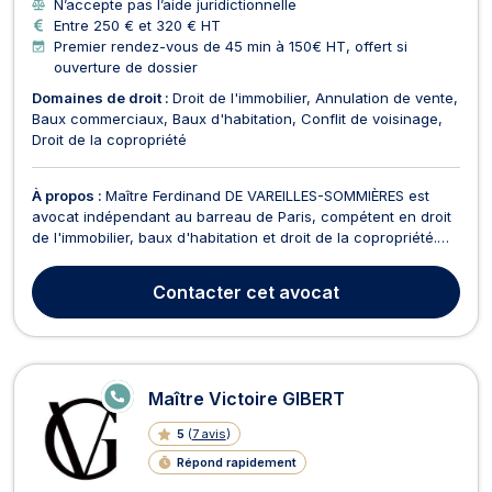
N’accepte pas l’aide juridictionnelle
Entre 250 € et 320 € HT
Premier rendez-vous de 45 min à 150€ HT, offert si
ouverture de dossier
Domaines de droit :
Droit de l'immobilier
Annulation de vente
Baux commerciaux
Baux d'habitation
Conflit de voisinage
Droit de la copropriété
À propos :
Maître Ferdinand DE VAREILLES-SOMMIÈRES est
avocat indépendant au barreau de Paris, compétent en droit
de l'immobilier, baux d'habitation et droit de la copropriété.
Avec une approche réactive et rigoureuse, il accompagne
particuliers, entreprises et institutions dans leurs démarches
Contacter
cet avocat
juridiques liées à l'immobilier. En droi...
E
Maître Victoire GIBERT
N
LI
5
(
7 avis
)
G
N
Répond rapidement
E