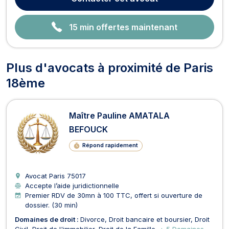
point d’honneur à proposer des solutions...
15 min offertes maintenant
Plus d'avocats à proximité de Paris
18ème
Maître Pauline AMATALA
BEFOUCK
Répond rapidement
Avocat Paris
75017
Accepte l’aide juridictionnelle
Premier RDV de 30mn à 100 TTC, offert si ouverture de
dossier. (30 min)
Domaines de droit :
Divorce
Droit bancaire et boursier
Droit
Civil
Droit de l'immobilier
Droit de la Famille
+ 5 Domaines