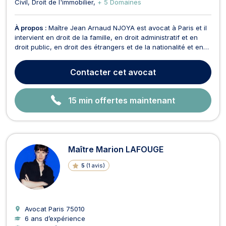
Civil
Droit de l'immobilier
+ 5 Domaines
À propos :
Maître Jean Arnaud NJOYA est avocat à Paris et il
intervient en droit de la famille, en droit administratif et en
droit public, en droit des étrangers et de la nationalité et en
droit de l’immobilier. En droit de la famille, Maître Jean Arnaud
NJOYA opère en droit de la famille pour vos procédures de
Contacter
cet avocat
séparation, de divorce,...
15 min offertes maintenant
Maître Marion LAFOUGE
5
(
1 avis
)
Avocat Paris
75010
6 ans d’expérience