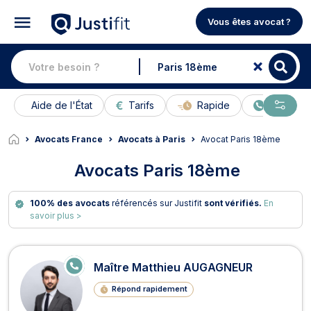
Vous êtes avocat ?
Aide de l'État
Tarifs
Rapide
En ligne
Avocats France
Avocats à Paris
Avocat Paris 18ème
Avocats Paris 18ème
100% des avocats
référencés sur Justifit
sont vérifiés.
En
savoir plus >
Avocats à Paris 18ème
E
Maître Matthieu AUGAGNEUR
N
LI
Répond rapidement
G
N