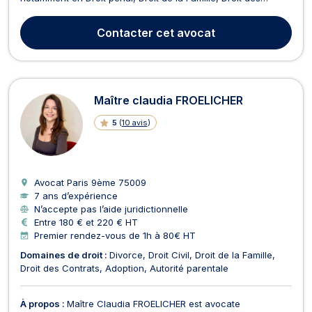
mineurs et Droit de la presse. Dans le domaine du Droit pénal,
elle défend vos droits lors de diverses procédures, y compris
Contacter
cet avocat
la garde à vue, les auditions lib...
Maître claudia FROELICHER
5
(
10 avis
)
Avocat Paris 9ème
75009
7 ans d’expérience
N’accepte pas l’aide juridictionnelle
Entre 180 € et 220 € HT
Premier rendez-vous de 1h à 80€ HT
Domaines de droit :
Divorce
Droit Civil
Droit de la Famille
Droit des Contrats
Adoption
Autorité parentale
À propos :
Maître Claudia FROELICHER est avocate