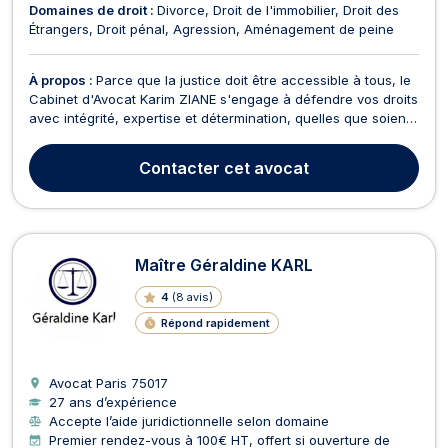
Domaines de droit :
Divorce
Droit de l'immobilier
Droit des
Étrangers
Droit pénal
Agression
Aménagement de peine
À propos :
Parce que la justice doit être accessible à tous, le
Cabinet d'Avocat Karim ZIANE s'engage à défendre vos droits
avec intégrité, expertise et détermination, quelles que soient
les difficultés. Depuis sa création en mars 2011, le cabinet
accompagne avec succès ses clients à travers toute la
Contacter
cet avocat
France, en se spécialisant dans de...
Maître Géraldine KARL
4
(
8 avis
)
Répond rapidement
Avocat Paris
75017
27 ans d’expérience
Accepte l’aide juridictionnelle selon domaine
Premier rendez-vous à 100€ HT, offert si ouverture de