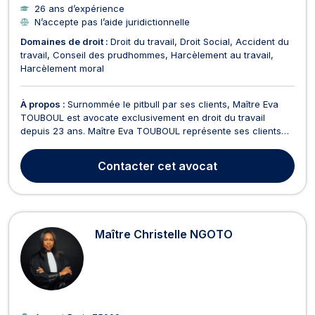
26 ans d’expérience
N’accepte pas l’aide juridictionnelle
Domaines de droit :
Droit du travail
Droit Social
Accident du
travail
Conseil des prudhommes
Harcèlement au travail
Harcèlement moral
À propos :
Surnommée le pitbull par ses clients, Maître Eva
TOUBOUL est avocate exclusivement en droit du travail
depuis 23 ans. Maître Eva TOUBOUL représente ses clients
devant le Conseil de prud’hommes dans toute la France. Il en
est ainsi en matière de licenciement, de harcèlement moral
Contacter
cet avocat
ou sexuel au travail, de durée du travail (co...
Maître Christelle NGOTO