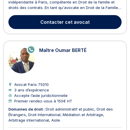
indépendante à Paris, compétente en Droit de la famille et
droits des contrats. En tant qu'avocate en Droit de la Famille
depuis 2019, Maître FROELICHER accompagne ses clients à
chaque étape de leur vie familiale. Elle traite des affaires de
Contacter
cet avocat
séparation, de divorce, d'autorité parentale,...
E
Maître Oumar BERTÉ
N
LI
G
N
E
Avocat Paris
75010
3 ans d’expérience
Accepte l’aide juridictionnelle
Premier rendez-vous à 150€ HT
Domaines de droit :
Droit administratif et public
Droit des
Étrangers
Droit International
Médiation et Arbitrage
Arbitrage international
Asile