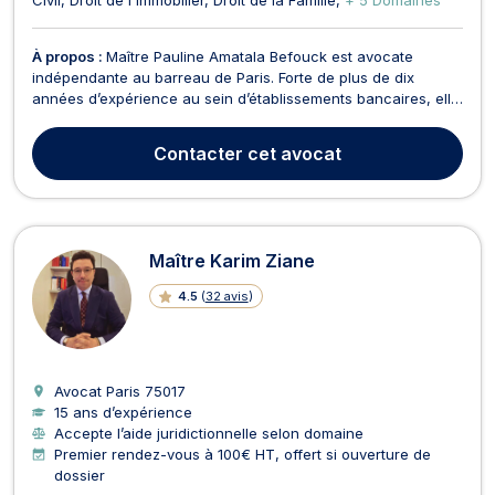
À propos :
Maître Pauline Amatala Befouck est avocate
indépendante au barreau de Paris. Forte de plus de dix
années d’expérience au sein d’établissements bancaires, elle
a développé une expertise approfondie en droit bancaire et
contentieux bancaire. Elle accompagne particuliers,
Contacter
cet avocat
professionnels et entreprises dans la gestion de leurs ...
Maître Karim Ziane
4.5
(
32 avis
)
Avocat Paris
75017
15 ans d’expérience
Accepte l’aide juridictionnelle selon domaine
Premier rendez-vous à 100€ HT, offert si ouverture de
dossier