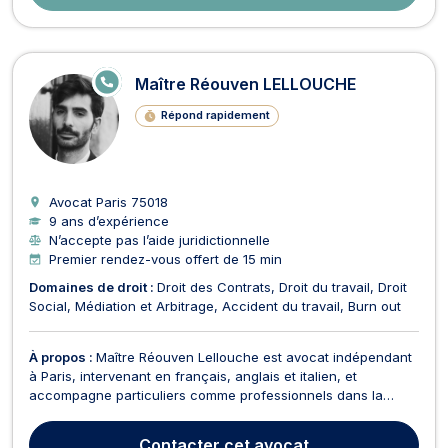
E
Maître Réouven LELLOUCHE
N
LI
Répond rapidement
G
N
E
Avocat Paris
75018
9 ans d’expérience
N’accepte pas l’aide juridictionnelle
Premier rendez-vous offert de 15 min
Domaines de droit :
Droit des Contrats
Droit du travail
Droit
Social
Médiation et Arbitrage
Accident du travail
Burn out
À propos :
Maître Réouven Lellouche est avocat indépendant
à Paris, intervenant en français, anglais et italien, et
accompagne particuliers comme professionnels dans la
gestion et la résolution de leurs problématiques juridiques en
droit du travail, droit social et droit des contrats. Il met un
Contacter
cet avocat