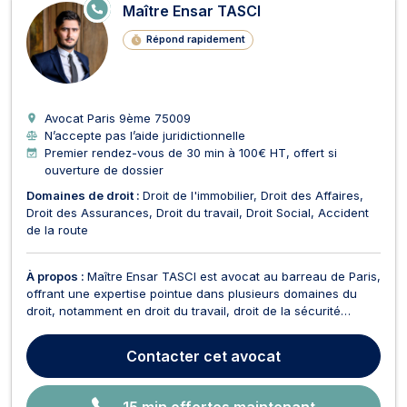
E
Maître Ensar TASCI
N
LI
Répond rapidement
G
N
E
Avocat Paris 9ème
75009
N’accepte pas l’aide juridictionnelle
Premier rendez-vous de 30 min à 100€ HT, offert si
ouverture de dossier
Domaines de droit :
Droit de l'immobilier
Droit des Affaires
Droit des Assurances
Droit du travail
Droit Social
Accident
de la route
À propos :
Maître Ensar TASCI est avocat au barreau de Paris,
offrant une expertise pointue dans plusieurs domaines du
droit, notamment en droit du travail, droit de la sécurité
sociale, droit des contrats, dommage corporel et
indemnisation des personnes, ainsi qu'en droit des affaires
Contacter
cet avocat
de manière plus large. En droit du travail, Maîtr...
15 min offertes maintenant