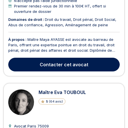
N’accepte pas l’aide juridictionnelle
Premier rendez-vous de 30 min à 100€ HT, offert si
ouverture de dossier
Domaines de droit :
Droit du travail
Droit pénal
Droit Social
Abus de confiance
Agression
Aménagement de peine
À propos :
Maître Maya AYASSE est avocate au barreau de
Paris, offrant une expertise pointue en droit du travail, droit
pénal, droit pénal des affaires et droit social. Diplômée de
l'Ecole de droit de Sciences Po Paris et forte d'une
expérience au sein de cabinets renommés, elle a fondé son
Contacter
cet avocat
propre cabinet en septembre 2023. En droit d...
Maître Eva TOUBOUL
5
(
64 avis
)
Avocat Paris
75009