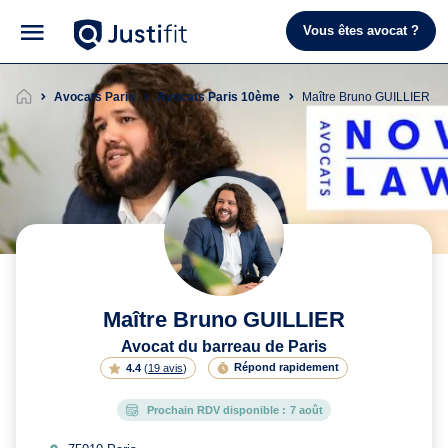
Vous êtes avocat ?
Avocats Paris
Avocats Paris 10ème
Maître Bruno GUILLIER
Maître Bruno GUILLIER
Avocat du barreau de Paris
Répond rapidement
4.4
(
19 avis
)
Prochain RDV disponible :
7 août