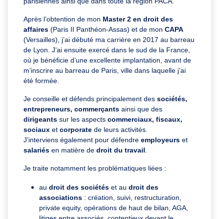
parisiennes ainsi que dans toute la région PACA.
Après l’obtention de mon
Master 2 en droit des
affaires
(Paris II Panthéon-Assas) et de mon
CAPA
(Versailles), j’ai débuté ma carrière en 2017 au barreau
de Lyon. J’ai ensuite exercé dans le sud de la France,
où je bénéficie d’une excellente implantation, avant de
m’inscrire au barreau de Paris, ville dans laquelle j’ai
été formée.
Je conseille et défends principalement des
sociétés,
entrepreneurs, commerçants
ainsi que des
dirigeants
sur les aspects
commerciaux, fiscaux,
sociaux
et
corporate
de leurs activités.
J’interviens également pour défendre
employeurs
et
salariés
en matière de
droit du travail
.
Je traite notamment les problématiques liées :
au
droit des sociétés
et au
droit des
associations
: création, suivi, restructuration,
private equity, opérations de haut de bilan, AGA,
litiges entre associés, contentieux devant le