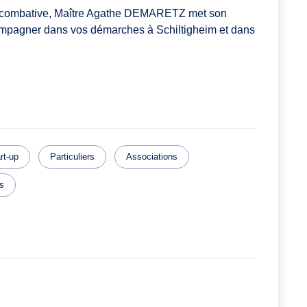
 et combative, Maître Agathe DEMARETZ met son
compagner dans vos démarches à Schiltigheim et dans
rt-up
Particuliers
Associations
es