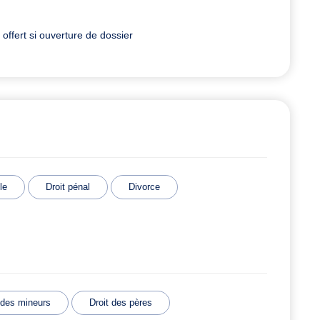
ffert si ouverture de dossier
le
Droit pénal
Divorce
 des mineurs
Droit des pères