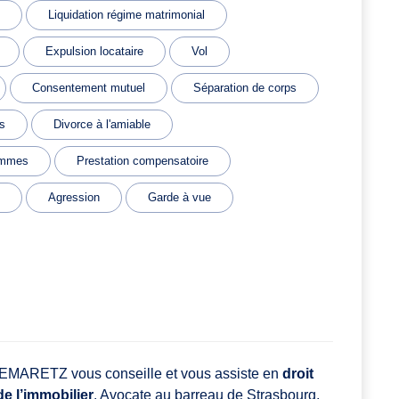
Liquidation régime matrimonial
Expulsion locataire
Vol
Consentement mutuel
Séparation de corps
s
Divorce à l'amiable
emmes
Prestation compensatoire
Agression
Garde à vue
DEMARETZ vous conseille et vous assiste en
droit
de l’immobilier
. Avocate au barreau de Strasbourg,