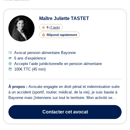
Avocats en pension alimentaire à B
Maître Juliette TASTET
5
(
7 avis
)
Répond rapidement
Avocat pension alimentaire Bayonne
6 ans d’expérience
Accepte l’aide juridictionnelle en pension alimentaire
100€ TTC (45 min)
À propos :
Avocate engagée en droit pénal et indemnisation suite
à un accident (sportif, routier, médical, de la vie), je suis basée à
Bayonne mais j'interviens sur tout le territoire. Mon activité se
concentre sur deux axes principaux : - Obtenir une juste
indemnisation pour les victimes d'agression, d'accident de la route,
Contacter
cet avocat
accident ...