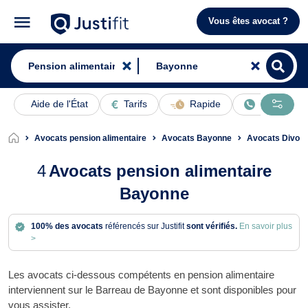
Vous êtes avocat ?
Aide de l'État
Tarifs
Rapide
En ligne
Avocats pension alimentaire
Avocats Bayonne
Avocats Divor
4
Avocats pension alimentaire
Bayonne
100% des avocats
référencés sur Justifit
sont vérifiés.
En savoir plus
>
Les avocats ci-dessous compétents en pension alimentaire
interviennent sur le Barreau de Bayonne et sont disponibles pour
vous assister.