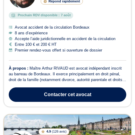
Répond rapidement
Prochain RDV disponible :
7 août
Avocat accident de la circulation Bordeaux
8 ans d’expérience
Accepte l’aide juridictionnelle en accident de la circulation
Entre 100 € et 200 € HT
Premier rendez-vous offert si ouverture de dossier
À propos :
Maître Arthur RIVAUD est avocat indépendant inscrit
au barreau de Bordeaux. Il exerce principalement en droit pénal,
droit de la famille (notamment divorce, autorité parentale et droits
de garde), droit des étrangers, ainsi qu’en droit des mineurs. Il
accompagne ses clients avec compétence et clarté, que ce soit
Contacter
cet avocat
pour des co...
4.9
(
126 avis
)