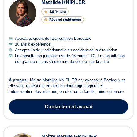
Mathilde KNIPILER
4.6
(
9 avis
)
Répond rapidement
Avocat accident de la circulation Bordeaux
10 ans d’expérience
Accepte l’aide juridictionnelle en accident de la circulation
La consultation juridique est de 96 euros TTC. La consultation
est gratuite en cas d'ouverture de dossier par la suite.
À propos :
Maître Mathilde KNIPILER est avocate à Bordeaux et
elle vous représente en droit du dommage corporel et
indemnisation des victimes, en droit de la famille, ainsi qu’en droit
pénal. Tout d’abord, en droit du dommage corporel et indemnisation
des victimes, Maître Mathilde KNIPILER défend ses clients
Contacter
cet avocat
victimes d’agression, d’ac...
Maître Bertille GRIGUER