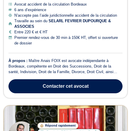
Avocat accident de la circulation Bordeaux
6 ans d’expérience
N’accepte pas l’aide juridictionnelle accident de la circulation
Travaille au sein du
SELARL FEVRIER DUPOURQUE &
ASSOCIES
Entre 220 € et € HT
Premier rendez-vous de 30 min à 150€ HT, offert si ouverture
de dossier
À propos :
Maître Anais FOIX est avocate indépendante à
Bordeaux, compétente en Droit des Successions, Droit de la
santé, Indivision, Droit de la Famille, Divorce, Droit Civil, ainsi
qu'en Dommage corporel et indemnisation des victimes. En Droit
des Successions, Maître FOIX vous accompagne dans toutes les
Contacter
cet avocat
démarches liées à l'héritage,...
Répond rapidement