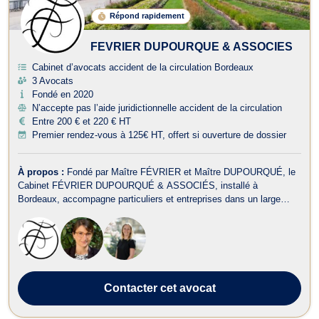
Répond rapidement
FEVRIER DUPOURQUE & ASSOCIES
Cabinet d’avocats accident de la circulation Bordeaux
3 Avocats
Fondé en 2020
N’accepte pas l’aide juridictionnelle accident de la circulation
Entre 200 € et 220 € HT
Premier rendez-vous à 125€ HT, offert si ouverture de dossier
À propos :
Fondé par Maître FÉVRIER et Maître DUPOURQUÉ, le
Cabinet FÉVRIER DUPOURQUÉ & ASSOCIÉS, installé à
Bordeaux, accompagne particuliers et entreprises dans un large
champ de compétences, tant en conseil qu’en contentieux. En droit
des assurances et en droit du dommage corporel et indemnisation
des victimes, Maîtres FÉVRIER ...
Contacter
cet avocat