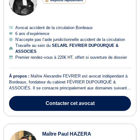
Répond rapidement
Avocat accident de la circulation Bordeaux
6 ans d’expérience
N’accepte pas l’aide juridictionnelle accident de la circulation
Travaille au sein du
SELARL FEVRIER DUPOURQUE &
ASSOCIES
Premier rendez-vous à 220€ HT, offert si ouverture de dossier
À propos :
Maître Alexandre FEVRIER est avocat indépendant à
Bordeaux, fondateur du cabinet FÉVRIER DUPOURQUÉ &
ASSOCIÉS. Il se consacre principalement aux domaines suivants
: droit routier et permis de conduire, droit pénal, droit douanier,
dommage corporel et indemnisation des victimes, ainsi qu’au droit
Contacter
cet avocat
pénal des affaires. En d...
Maître Paul HAZERA