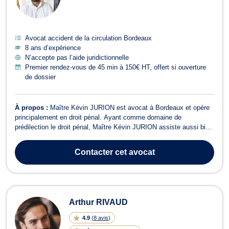
Avocat accident de la circulation Bordeaux
8 ans d’expérience
N’accepte pas l’aide juridictionnelle
Premier rendez-vous de 45 min à 150€ HT, offert si ouverture
de dossier
À propos :
Maître Kévin JURION est avocat à Bordeaux et opère
principalement en droit pénal. Ayant comme domaine de
prédilection le droit pénal, Maître Kévin JURION assiste aussi bien
les prévenus que la victime à toutes les étapes de la procédure
pénale (garde à vue, instruction, CRPC, rétention judiciaire,
Contacter
cet avocat
prononcé du jugement et am...
Arthur RIVAUD
4.9
(
8 avis
)