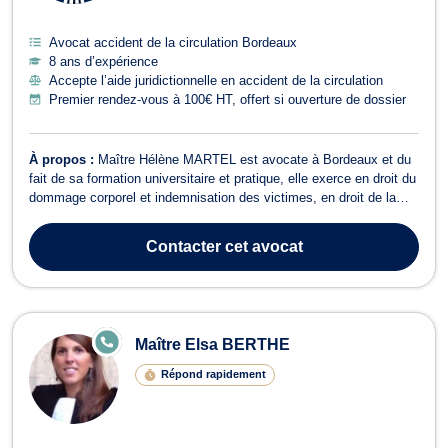
Avocat accident de la circulation Bordeaux
8 ans d’expérience
Accepte l’aide juridictionnelle en accident de la circulation
Premier rendez-vous à 100€ HT, offert si ouverture de dossier
À propos :
Maître Hélène MARTEL est avocate à Bordeaux et du
fait de sa formation universitaire et pratique, elle exerce en droit du
dommage corporel et indemnisation des victimes, en droit de la
sécurité sociale et de la protection sociale (accidents du travail,
maladies professionnelles, reconnaissance de la faute inexcusable
Contacter
cet avocat
de l'e...
E
Maître Elsa BERTHE
N
LI
Répond rapidement
G
N
E