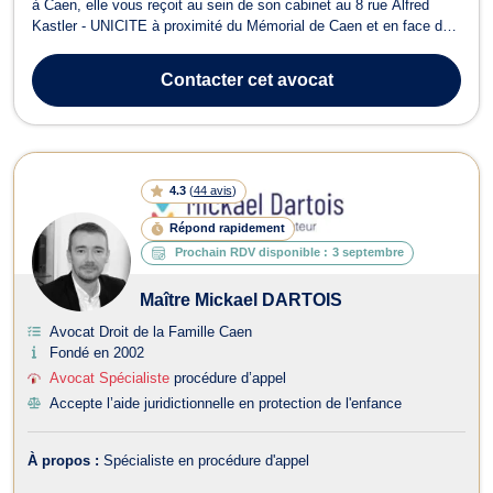
à Caen, elle vous reçoit au sein de son cabinet au 8 rue Alfred
Kastler - UNICITE à proximité du Mémorial de Caen et en face de
la CCI de CAEN Normandie. Maître MORIN intervient en droit du
travail, droit social et en droit de la famille. En droit du travail,
Contacter
cet avocat
Maître MORIN...
4.3
(
44 avis
)
Répond rapidement
Prochain RDV disponible :
3 septembre
Maître Mickael DARTOIS
Avocat Droit de la Famille Caen
Fondé en 2002
Avocat Spécialiste
procédure d’appel
Accepte l’aide juridictionnelle en protection de l'enfance
À propos :
Spécialiste en procédure d'appel