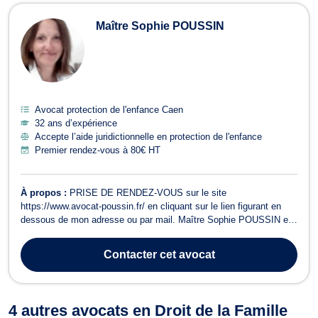
Maître Sophie POUSSIN
Avocat protection de l'enfance Caen
32 ans d’expérience
Accepte l’aide juridictionnelle en protection de l'enfance
Premier rendez-vous à 80€ HT
À propos :
PRISE DE RENDEZ-VOUS sur le site
https://www.avocat-poussin.fr/ en cliquant sur le lien figurant en
dessous de mon adresse ou par mail. Maître Sophie POUSSIN est
avocat a Caen et a prêté serment en 1994. Elle vous reçoit dans
son cabinet situé au 8 Place Gardin à CAEN. Maître Sophie
Contacter
cet avocat
POUSSIN vous propose conseils et assistan...
4 autres avocats en Droit de la Famille