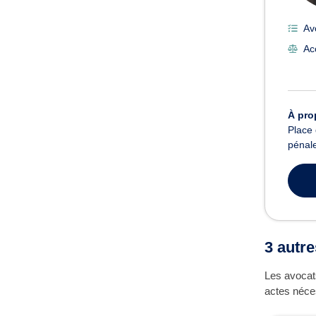
Av
Ac
À pro
Place 
pénale
3 autr
Les avocats
actes néces