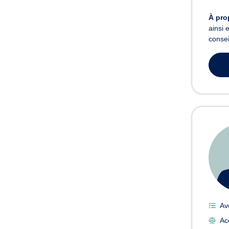
À pro
ainsi 
consei
Av
Ac