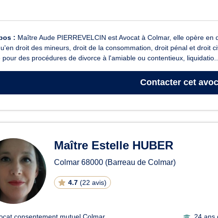
pos :
Maître Aude PIERREVELCIN est Avocat à Colmar, elle opère en dro
qu'en droit des mineurs, droit de la consommation, droit pénal et droit c
e pour des procédures de divorce à l'amiable ou contentieux, liquidatio..
Contacter
cet avoc
Maître Estelle HUBER
Colmar
68000
(Barreau de Colmar)
4.7
(
22 avis
)
ocat consentement mutuel Colmar
24 ans 