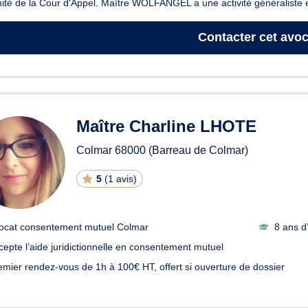
ité de la Cour d'Appel. Maître WOLFANGEL a une activité généraliste et 
Contacter
cet avoc
Maître Charline LHOTE
Colmar
68000
(Barreau de Colmar)
5
(
1 avis
)
ocat consentement mutuel Colmar
8 ans d
cepte l’aide juridictionnelle en consentement mutuel
emier rendez-vous de 1h à 100€ HT, offert si ouverture de dossier