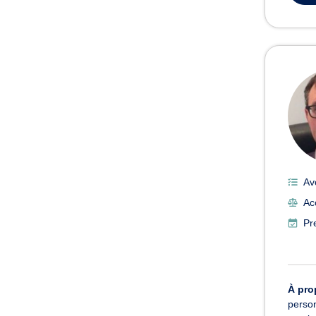
Av
Ac
Pr
À pro
person