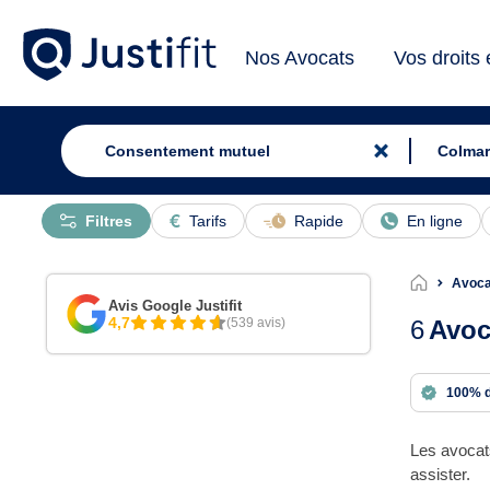
Nos Avocats
Vos droits
Filtres
Tarifs
Rapide
En ligne
Avoca
Avis Google Justifit
4,7
(539 avis)
6
Avoc
100% 
Les avocat
assister.