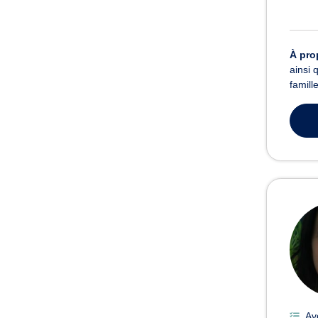
À pro
ainsi 
famill
Av