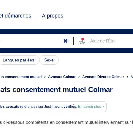
 et démarches
À propos
Aide de l’État
Langues parlées
Sexe
ts consentement mutuel
Avocats Colmar
Avocats Divorce Colmar
A
ats consentement mutuel Colmar
des avocats
référencés sur Justifit
sont vérifiés.
En savoir plus >
s ci-dessous compétents en consentement mutuel interviennent sur l