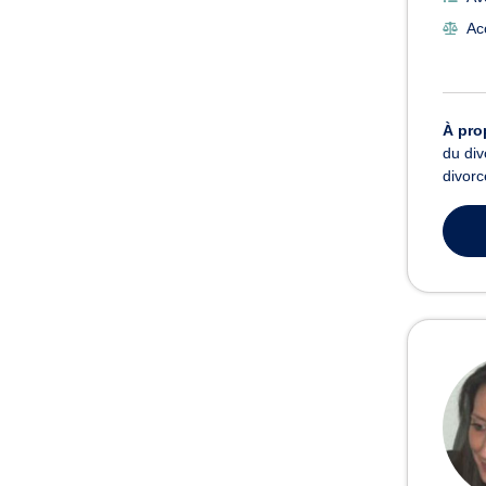
Ac
À pro
du div
divorc