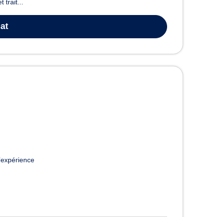
trait...
at
’expérience