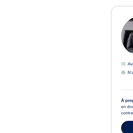
Avoc
Av
N’
À pro
en dro
contra