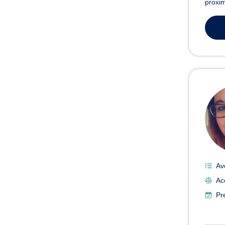
proxim
Av
Ac
Pr