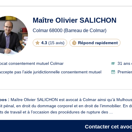
ats en consentement mutuel
Maître Olivier SALICHON
Colmar
68000
(Barreau de Colmar)
4.3
(
15 avis
)
Répond rapidement
ocat consentement mutuel Colmar
31 ans 
accepte pas l’aide juridictionnelle consentement mutuel
Premier
pos :
Maître Olivier SALICHON est avocat à Colmar ainsi qu'à Mulhouse. Il
it pénal, en droit du dommage corporel et en droit de l’immobilier. En dro
ts de travail et à l'occasion des procédures de rupture des ...
Contacter
cet avoc