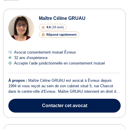
Avocats en consentement mutuel à 
Maître Céline GRUAU
4.6
(
18 avis
)
Répond rapidement
Avocat consentement mutuel Évreux
32 ans d’expérience
Accepte l’aide juridictionnelle en consentement mutuel
À propos :
Maître Céline GRUAU est avocat à Évreux depuis
1994 et vous reçoit au sein de son cabinet situé 5, rue Charcot
dans le centre-ville d’Evreux. Maître GRUAU intervient en droit de
la famille et des personnes (divorce, filiation, pension alimentaire,
droit de visite et d’hébergement) mais aussi en droit des
Contacter
cet avocat
successions et dans...