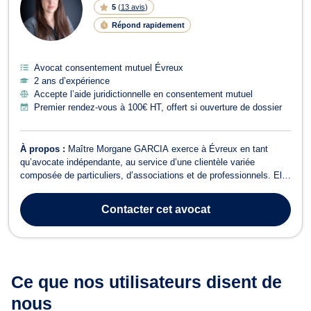
5
(
13 avis
)
Répond rapidement
Avocat consentement mutuel Évreux
2 ans d’expérience
Accepte l’aide juridictionnelle en consentement mutuel
Premier rendez-vous à 100€ HT, offert si ouverture de dossier
À propos :
Maître Morgane GARCIA exerce à Évreux en tant
qu’avocate indépendante, au service d’une clientèle variée
composée de particuliers, d’associations et de professionnels. Elle
intervient principalement en droit des étrangers, droit de la famille
et droit pénal. Droit des étrangers et de la nationalité Maître
Contacter
cet avocat
GARCIA propose un ...
Ce que nos utilisateurs
disent de
nous