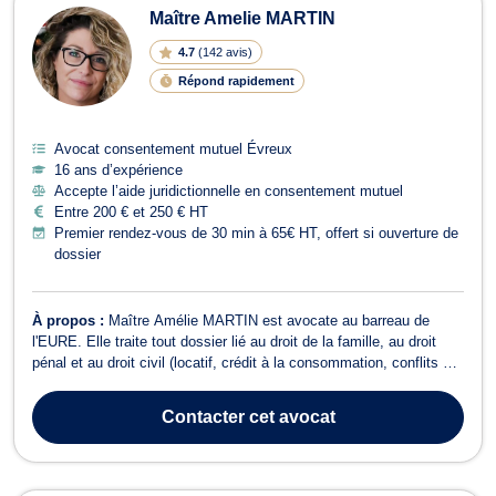
Maître Amelie MARTIN
4.7
(
142 avis
)
Répond rapidement
Avocat consentement mutuel Évreux
16 ans d’expérience
Accepte l’aide juridictionnelle en consentement mutuel
Entre 200 € et 250 € HT
Premier rendez-vous de 30 min à 65€ HT, offert si ouverture de
dossier
À propos :
Maître Amélie MARTIN est avocate au barreau de
l'EURE. Elle traite tout dossier lié au droit de la famille, au droit
pénal et au droit civil (locatif, crédit à la consommation, conflits de
voisinage, etc). Maître Amélie MARTIN s’occupe des affaires de
divorce et de séparation. Elle assiste les époux depuis le dépôt de
Contacter
cet avocat
la de...