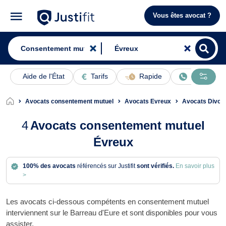
Vous êtes avocat ?
Aide de l'État
Tarifs
Rapide
En ligne
Avocats consentement mutuel
Avocats Evreux
Avocats Divor
4
Avocats consentement mutuel
Évreux
100% des avocats
référencés sur Justifit
sont vérifiés.
En savoir plus
>
Les avocats ci-dessous compétents en consentement mutuel
interviennent sur le Barreau d'Eure et sont disponibles pour vous
assister.