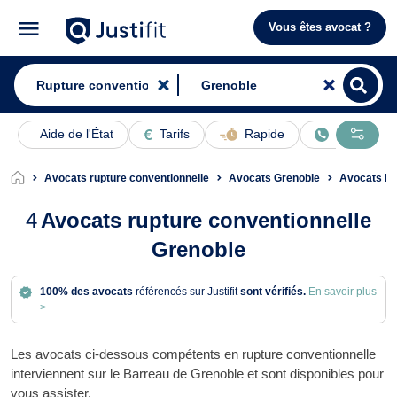
Vous êtes avocat ?
Aide de l'État
Tarifs
Rapide
En ligne
Avocats rupture conventionnelle
Avocats Grenoble
Avocats Dro
4
Avocats rupture conventionnelle
Grenoble
100% des avocats
référencés sur Justifit
sont vérifiés.
En savoir plus
>
Les avocats ci-dessous compétents en rupture conventionnelle
interviennent sur le Barreau de Grenoble et sont disponibles pour
vous assister.