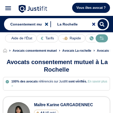
Vous êtes avocat ?
Aide de l'État
Tarifs
Rapide
En ligne
Avocats consentement mutuel
Avocats La-rochelle
Avocats Di
Avocats consentement mutuel à La
Rochelle
100% des avocats
référencés sur Justifit
sont vérifiés.
En savoir plus
>
Avocats en consentement mutuel à L
Maître Karine GARGADENNEC
4.6
(
45 avis
)