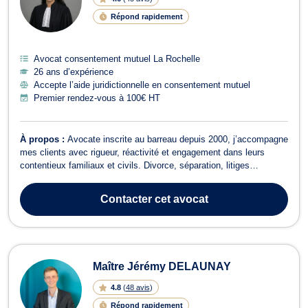
Répond rapidement
Avocat consentement mutuel La Rochelle
26 ans d’expérience
Accepte l’aide juridictionnelle en consentement mutuel
Premier rendez-vous à 100€ HT
À propos :
Avocate inscrite au barreau depuis 2000, j’accompagne
mes clients avec rigueur, réactivité et engagement dans leurs
contentieux familiaux et civils. Divorce, séparation, litiges
contractuels ou différends du quotidien : chaque dossier est traité
avec une analyse précise et une stratégie adaptée. J’accorde une
Contacter
cet avocat
attention part...
Maître Jérémy DELAUNAY
4.8
(
48 avis
)
Répond rapidement