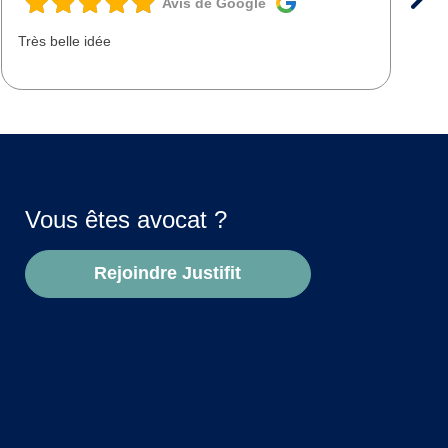
Avis de Google
Très belle idée
T
d
Vous êtes avocat ?
Rejoindre Justifit