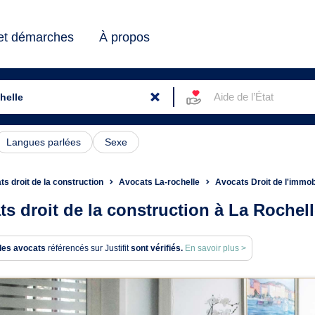
 et démarches
À propos
Aide de l’État
Langues parlées
Sexe
s droit de la construction
Avocats La-rochelle
Avocats Droit de l'immobi
s droit de la construction à La Rochel
des avocats
référencés sur Justifit
sont vérifiés.
En savoir plus >
ats en droit de la constructi