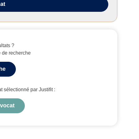
at
ltats ?
e de recherche
che
sélectionné par Justifit :
avocat