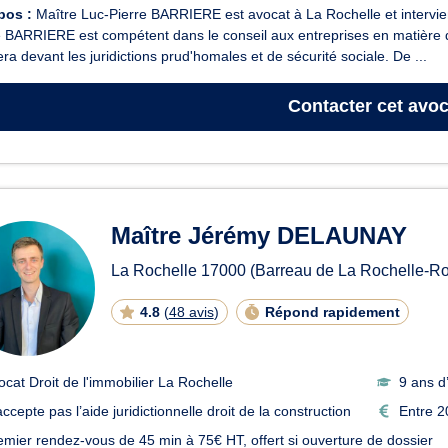
pos :
Maître Luc-Pierre BARRIERE est avocat à La Rochelle et intervient en
 BARRIERE est compétent dans le conseil aux entreprises en matière de d
era devant les juridictions prud'homales et de sécurité sociale. De ...
Contacter
cet avoc
Maître Jérémy DELAUNAY
La Rochelle
17000
(Barreau de La Rochelle-Ro
4.8
(
48 avis
)
Répond rapidement
ocat Droit de l'immobilier La Rochelle
9 ans d
ccepte pas l’aide juridictionnelle droit de la construction
Entre 2
emier rendez-vous de 45 min à 75€ HT, offert si ouverture de dossier