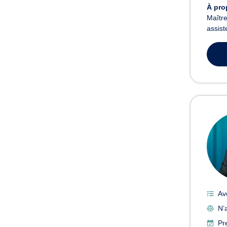
À pro
Maître
assist
Av
N’a
Pr