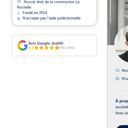
Avocat droit de la construction La
Rochelle
Fondé en 2014
N’accepte pas l’aide juridictionnelle
Avis Google Justifit
4,7
(541 avis)
Avo
N’a
À pro
sociét
tissu é