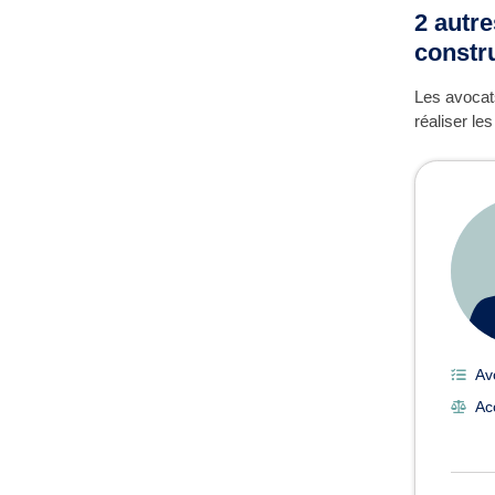
2 autre
constr
Les avocats
réaliser le
Av
Acc