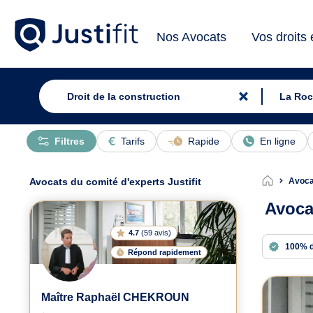
Nos Avocats
Vos droits
Filtres
Tarifs
Rapide
En ligne
Avocats du comité d'experts Justifit
Avocat
Avocat
4.7
(
59 avis
)
100% 
Répond rapidement
Avoc
Maître Raphaël CHEKROUN