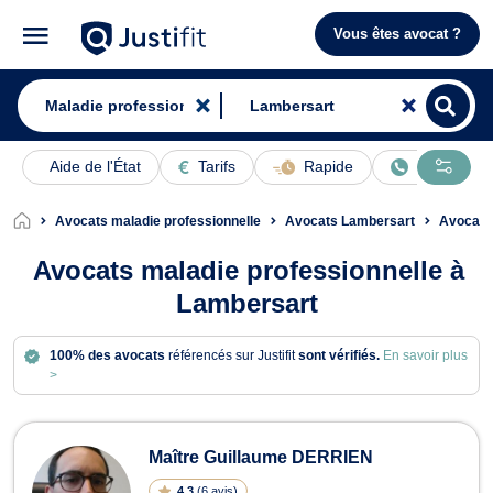
Vous êtes avocat ?
Aide de l'État
Tarifs
Rapide
En ligne
Avocats maladie professionnelle
Avocats Lambersart
Avocats 
Avocats maladie professionnelle à
Lambersart
100% des avocats
référencés sur Justifit
sont vérifiés.
En savoir plus
>
Avocats en maladie professionnelle
Maître Guillaume DERRIEN
4.3
(
6 avis
)