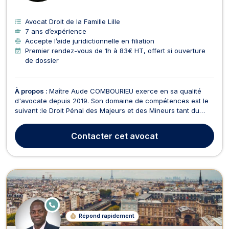
Avocat Droit de la Famille Lille
7 ans d’expérience
Accepte l’aide juridictionnelle en filiation
Premier rendez-vous de 1h à 83€ HT, offert si ouverture
de dossier
À propos :
Maître Aude COMBOURIEU exerce en sa qualité
d'avocate depuis 2019. Son domaine de compétences est le
suivant :le Droit Pénal des Majeurs et des Mineurs tant du
côté de la défense que pour les parties civiles,l'Assistance
Educative devant le Juge des Enfants le Droit de la Famille.Elle
Contacter
cet avocat
a exercé dans des cabinets parisiens et...
E
N
Répond rapidement
LI
G