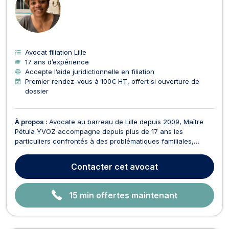
LI
G
N
E
Avocat filiation Lille
17 ans d’expérience
Accepte l’aide juridictionnelle en filiation
Premier rendez-vous à 100€ HT, offert si ouverture de
dossier
À propos :
Avocate au barreau de Lille depuis 2009, Maître
Pétula YVOZ accompagne depuis plus de 17 ans les
particuliers confrontés à des problématiques familiales,
patrimoniales et indemnitaires. Elle intervient principalement
en droit de la famille, droit du divorce, droit des successions,
Contacter
cet avocat
droit civil ainsi qu'en dommage corporel et...
15 min offertes maintenant