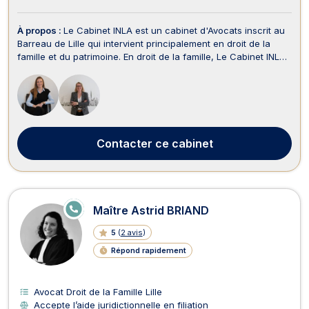
À propos :
Le Cabinet INLA est un cabinet d'Avocats inscrit au
Barreau de Lille qui intervient principalement en droit de la
famille et du patrimoine. En droit de la famille, Le Cabinet INLA
vous assiste dans le cadre de la mise en place des
conventions de divorce par consentement mutuel ou vous
représente dans le cadre des procédures...
Contacter
ce cabinet
E
Maître Astrid BRIAND
N
LI
5
(
2 avis
)
G
N
Répond rapidement
E
Avocat Droit de la Famille Lille
Accepte l’aide juridictionnelle en filiation