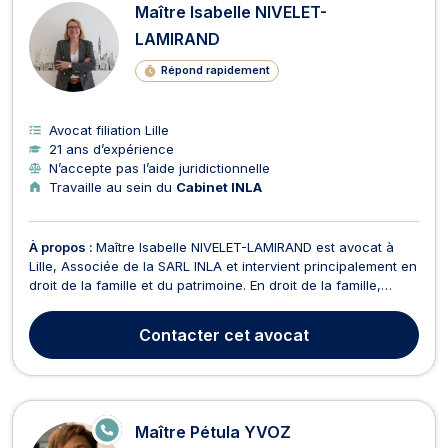
Maître Isabelle NIVELET-
LAMIRAND
Répond rapidement
Avocat filiation Lille
21 ans d’expérience
N’accepte pas l’aide juridictionnelle
Travaille au sein du
Cabinet INLA
À propos :
Maître Isabelle NIVELET-LAMIRAND est avocat à
Lille, Associée de la SARL INLA et intervient principalement en
droit de la famille et du patrimoine. En droit de la famille,
Maître Isabelle NIVELET-LAMIRAND vous assiste dans le cadre
de la mise en place des conventions de divorce par
Contacter
cet avocat
consentement mutuel ou vous représente dan...
E
Maître Pétula YVOZ
N