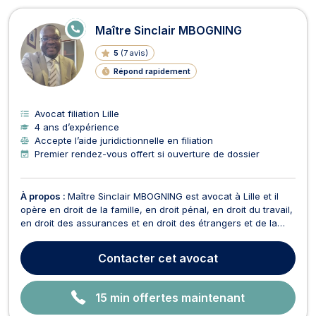
E
Maître Sinclair MBOGNING
N
LI
5
(
7 avis
)
G
N
Répond rapidement
E
Avocat filiation Lille
4 ans d’expérience
Accepte l’aide juridictionnelle en filiation
Premier rendez-vous offert si ouverture de dossier
À propos :
Maître Sinclair MBOGNING est avocat à Lille et il
opère en droit de la famille, en droit pénal, en droit du travail,
en droit des assurances et en droit des étrangers et de la
nationalité. Maître Sinclair MBOGNING vous conseille en droit
de la famille dans le cadre de vos procédures de divorce, de
Contacter
cet avocat
changement de nom, de reco...
15 min offertes maintenant