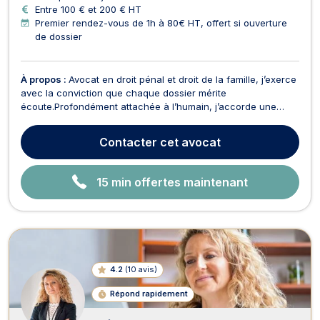
Entre 100 € et 200 € HT
Premier rendez-vous de 1h à 80€ HT, offert si ouverture
de dossier
À propos :
Avocat en droit pénal et droit de la famille, j’exerce
avec la conviction que chaque dossier mérite
écoute.Profondément attachée à l’humain, j’accorde une
importance particulière au dialogue et au conseil, afin que
chaque client comprenne pleinement les enjeux de sa
Contacter
cet avocat
situation et les solutions possibles.J'exerce principaleme...
15 min offertes maintenant
4.2
(
10 avis
)
Répond rapidement