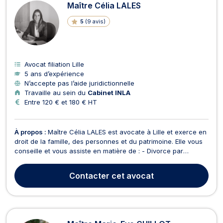
Maître Célia LALES
5
(
9 avis
)
Avocat filiation Lille
5 ans d’expérience
N’accepte pas l’aide juridictionnelle
Travaille au sein du
Cabinet INLA
Entre 120 € et 180 € HT
À propos :
Maître Célia LALES est avocate à Lille et exerce en
droit de la famille, des personnes et du patrimoine. Elle vous
conseille et vous assiste en matière de : - Divorce par
consentement mutuel et contentieux - Liquidation des
régimes matrimoniaux - Constitution et rupture de PACS -
Contacter
cet avocat
Séparation des concubins - Liquidation d'ind...