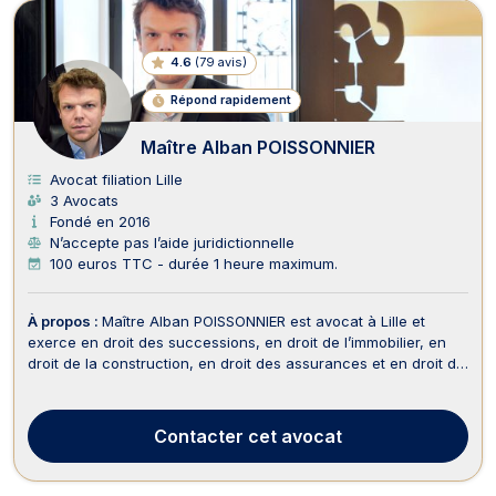
4.6
(
79 avis
)
Répond rapidement
Maître Alban POISSONNIER
Avocat filiation Lille
3 Avocats
Fondé en 2016
N’accepte pas l’aide juridictionnelle
100 euros TTC - durée 1 heure maximum.
À propos :
Maître Alban POISSONNIER est avocat à Lille et
exerce en droit des successions, en droit de l’immobilier, en
droit de la construction, en droit des assurances et en droit de
la famille. De part son parcours universitaire, Maître
Poissonnier dispose de compétences solides dans les
matières relatives au droit privé et notamme...
Contacter
cet avocat