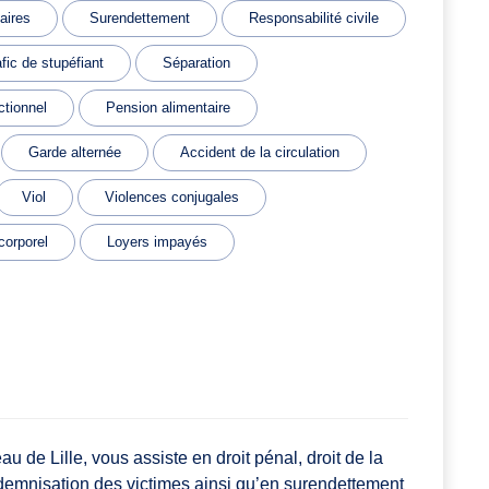
faires
Surendettement
Responsabilité civile
fic de stupéfiant
Séparation
ctionnel
Pension alimentaire
Garde alternée
Accident de la circulation
Viol
Violences conjugales
corporel
Loyers impayés
 de Lille, vous assiste en droit pénal, droit de la
ndemnisation des victimes ainsi qu’en surendettement