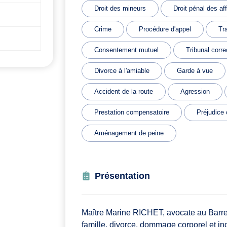
Droit des mineurs
Droit pénal des af
Crime
Procédure d'appel
Tra
Consentement mutuel
Tribunal corre
Divorce à l'amiable
Garde à vue
Accident de la route
Agression
Prestation compensatoire
Préjudice 
Aménagement de peine
Présentation
Maître Marine RICHET, avocate au Barreau
famille, divorce, dommage corporel et i