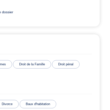
e dossier
imes
Droit de la Famille
Droit pénal
Divorce
Baux d'habitation