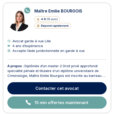
E
Maître Emilie BOURGOIS
N
LI
4.9
(
15 avis
)
G
N
Répond rapidement
E
Avocat garde à vue Lille
4 ans d’expérience
Accepte l’aide juridictionnelle en garde à vue
À propos :
Diplômée d’un master 2 Droit privé approfondi
spécialité pénale et titulaire d'un diplôme universitaire de
Criminologie, Maître Emilie Bourgois est inscrite au barreau de
Paris. Elle exerce en droit pénal commun (défense des
victimes ou auteurs de crimes ou délits, lors de gardes à vue
Contacter
cet avocat
et dans le cadre des convocations, des...
15 min offertes maintenant