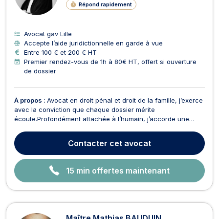
N
Répond rapidement
E
Avocat gav Lille
Accepte l’aide juridictionnelle en garde à vue
Entre 100 € et 200 € HT
Premier rendez-vous de 1h à 80€ HT, offert si ouverture
de dossier
À propos :
Avocat en droit pénal et droit de la famille, j’exerce
avec la conviction que chaque dossier mérite
écoute.Profondément attachée à l’humain, j’accorde une
importance particulière au dialogue et au conseil, afin que
chaque client comprenne pleinement les enjeux de sa
Contacter
cet avocat
situation et les solutions possibles.J'exerce principaleme...
15 min offertes maintenant
Maître Mathias BAUDUIN