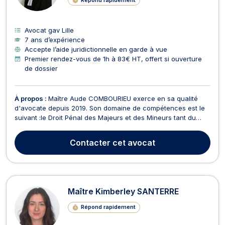
Avocat gav Lille
7 ans d’expérience
Accepte l’aide juridictionnelle en garde à vue
Premier rendez-vous de 1h à 83€ HT, offert si ouverture
de dossier
À propos :
Maître Aude COMBOURIEU exerce en sa qualité
d'avocate depuis 2019. Son domaine de compétences est le
suivant :le Droit Pénal des Majeurs et des Mineurs tant du
côté de la défense que pour les parties civiles,l'Assistance
Educative devant le Juge des Enfants le Droit de la Famille.Elle
Contacter
cet avocat
a exercé dans des cabinets parisiens et...
Maître Kimberley SANTERRE
Répond rapidement