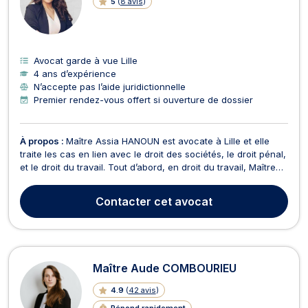
5
(
8 avis
)
Avocat garde à vue Lille
4 ans d’expérience
N’accepte pas l’aide juridictionnelle
Premier rendez-vous offert si ouverture de dossier
À propos :
Maître Assia HANOUN est avocate à Lille et elle
traite les cas en lien avec le droit des sociétés, le droit pénal,
et le droit du travail. Tout d’abord, en droit du travail, Maître
Assia HANOUN propose assistance et conseils dans le cas où
vous devriez comparaître devant le Conseil de prud’hommes.
Contacter
cet avocat
Il en est ainsi pour les l...
Maître Aude COMBOURIEU
4.9
(
42 avis
)
Répond rapidement