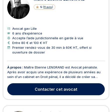
5
(
11 avis
)
Avocat gav Lille
6 ans d’expérience
Accepte l’aide juridictionnelle en garde à vue
Entre 80 € et 100 € HT
Premier rendez-vous de 30 min à 60€ HT, offert si
ouverture de dossier
À propos :
Maître Etienne LENGRAND est Avocat pénaliste.
Après avoir acquis une expérience de plusieurs années au
sein d'un cabinet en Droit pénal, il a décidé de créer sa
propre structure dédiée à la pratique du contentieux pénal.
Maître Etienne LENGRAND exerce en Droit pénal des majeurs
Contacter
cet avocat
et des mineurs, tant du côté des mis en cause ...