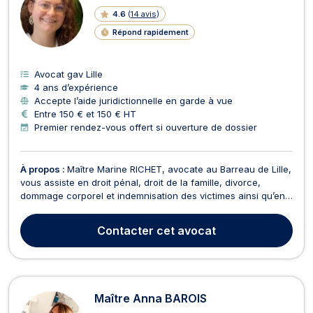
4.6
(
14 avis
)
Répond rapidement
Avocat gav Lille
4 ans d’expérience
Accepte l’aide juridictionnelle en garde à vue
Entre 150 € et 150 € HT
Premier rendez-vous offert si ouverture de dossier
À propos :
Maître Marine RICHET, avocate au Barreau de Lille,
vous assiste en droit pénal, droit de la famille, divorce,
dommage corporel et indemnisation des victimes ainsi qu’en
surendettement et baux d’habitation. En droit pénal, Maître
RICHET vous représente et vous assiste dans le cadre de
Contacter
cet avocat
procédures devant le Tribunal de Police,...
Maître Anna BAROIS