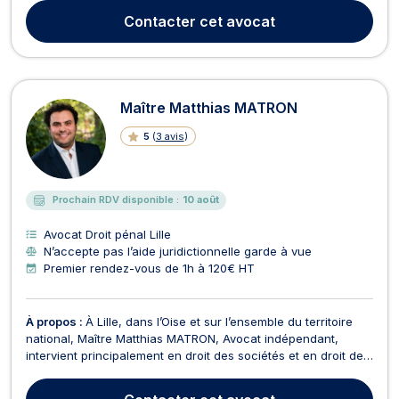
Fiscal Groupe de plusieurs groupes internationaux (jusqu'à
Contacter
cet avocat
20 milliards d'euros de chiffre d'affaires ...
Maître Matthias MATRON
5
(
3 avis
)
Prochain RDV disponible :
10 août
Avocat Droit pénal Lille
N’accepte pas l’aide juridictionnelle garde à vue
Premier rendez-vous de 1h à 120€ HT
À propos :
À Lille, dans l’Oise et sur l’ensemble du territoire
national, Maître Matthias MATRON, Avocat indépendant,
intervient principalement en droit des sociétés et en droit des
affaires. Il met son expertise au service des entreprises, des
dirigeants et des associés afin de les conseiller et de les