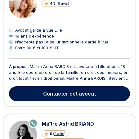
4.3
(
6 avis
)
Avocat garde à vue Lille
19 ans d’expérience
N’accepte pas l’aide juridictionnelle garde à vue
Entre 80 € et 100 € HT
À propos :
Maître Anna BAROIS est avocate à Lille depuis 18
ans .Elle opère en droit de la famille, en droit des mineurs, en
droit locatif et en droit pénal. Maître Anna BAROIS intervient
en droit de la famille : séparation, fixation et modification du
lieu de résidence de l’enfant, du droit de visite et
Contacter
cet avocat
d’hébergement de l'enfant, rés...
E
Maître Astrid BRIAND
N
LI
5
(
2 avis
)
G