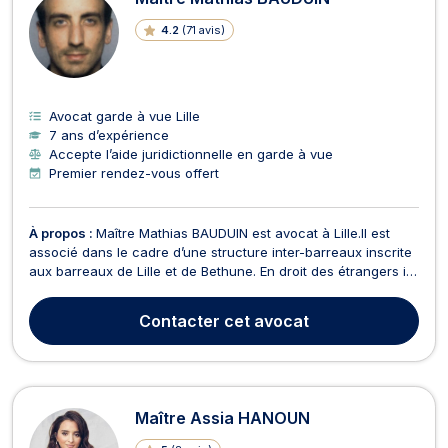
4.2
(
71 avis
)
Avocat garde à vue Lille
7 ans d’expérience
Accepte l’aide juridictionnelle en garde à vue
Premier rendez-vous offert
À propos :
Maître Mathias BAUDUIN est avocat à Lille.Il est
associé dans le cadre d’une structure inter-barreaux inscrite
aux barreaux de Lille et de Bethune. En droit des étrangers il
intervient dans le cadre de la contestation des Oqtf, des
décisions de refus de délivrance d’un titre ainsi que lors des
Contacter
cet avocat
placement en centre de rétenti...
Maître Assia HANOUN