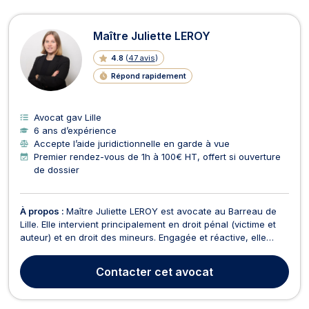
Maître Juliette LEROY
4.8
(
47 avis
)
Répond rapidement
Avocat gav Lille
6 ans d’expérience
Accepte l’aide juridictionnelle en garde à vue
Premier rendez-vous de 1h à 100€ HT, offert si ouverture
de dossier
À propos :
Maître Juliette LEROY est avocate au Barreau de
Lille. Elle intervient principalement en droit pénal (victime et
auteur) et en droit des mineurs. Engagée et réactive, elle
assiste ses clients à toutes les étapes de la procédure
pénale, que vous soyez mis en cause ou victime : garde à
Contacter
cet avocat
vue, auditions, instruction, audiences d...