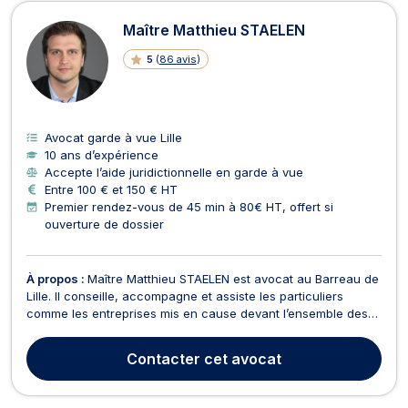
Avocats en garde à vue à Lille
Maître Matthieu STAELEN
5
(
86 avis
)
Avocat garde à vue Lille
10 ans d’expérience
Accepte l’aide juridictionnelle en garde à vue
Entre 100 € et 150 € HT
Premier rendez-vous de 45 min à 80€ HT, offert si
ouverture de dossier
À propos :
Maître Matthieu STAELEN est avocat au Barreau de
Lille. Il conseille, accompagne et assiste les particuliers
comme les entreprises mis en cause devant l’ensemble des
juridictions pénales, ainsi que les victimes d’infractions dans
la défense de leurs droits. Droit pénal Maître Matthieu
Contacter
cet avocat
STAELEN intervient à toutes les étapes ...