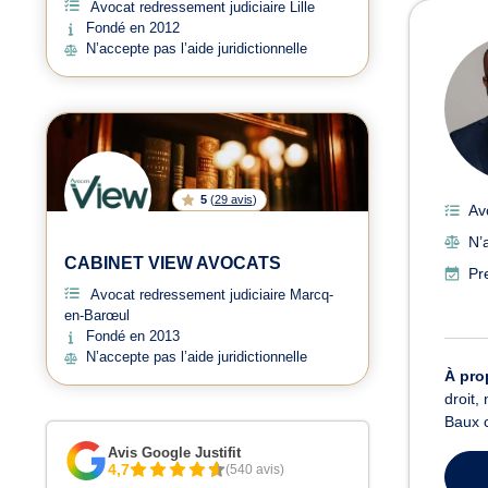
Avocat redressement judiciaire Lille
Avoc
Fondé en 2012
N’accepte pas l’aide juridictionnelle
5
(
29 avis
)
Av
N’
CABINET VIEW AVOCATS
Pr
Avocat redressement judiciaire Marcq-
en-Barœul
Fondé en 2013
N’accepte pas l’aide juridictionnelle
À pro
droit,
Baux c
Avis Google Justifit
4,7
(540 avis)