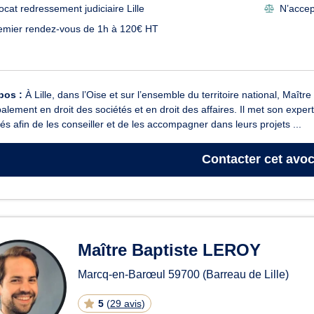
ocat redressement judiciaire Lille
N’accept
emier rendez-vous de 1h à 120€ HT
pos :
À Lille, dans l’Oise et sur l’ensemble du territoire national, Maî
palement en droit des sociétés et en droit des affaires. Il met son exper
és afin de les conseiller et de les accompagner dans leurs projets ...
Contacter
cet avoc
Maître Baptiste LEROY
Marcq-en-Barœul
59700
(Barreau de Lille)
5
(
29 avis
)