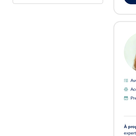
Av
Ac
Pr
À pro
expert