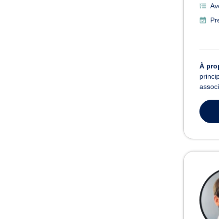
Av
Pr
À pro
princi
associ