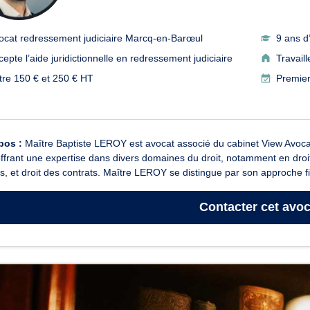
ocat redressement judiciaire Marcq-en-Barœul
9 ans d
cepte l’aide juridictionnelle en redressement judiciaire
Travail
tre 150 € et 250 € HT
Premier
pos :
Maître Baptiste LEROY est avocat associé du cabinet View Avoc
 offrant une expertise dans divers domaines du droit, notamment en droit
es, et droit des contrats. Maître LEROY se distingue par son approche fi
Contacter
cet avoc