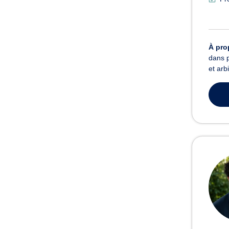
À pro
dans p
et arb