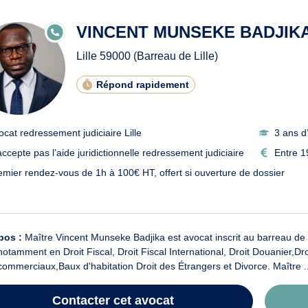
ats en redressement judiciaire
VINCENT MUNSEKE BADJIK
E
N
LI
Lille
59000
(Barreau de Lille)
G
N
E
Répond rapidement
ocat redressement judiciaire Lille
3 ans d
accepte pas l’aide juridictionnelle redressement judiciaire
Entre 1
emier rendez-vous de 1h à 100€ HT, offert si ouverture de dossier
pos :
Maître Vincent Munseke Badjika est avocat inscrit au barreau de 
 notamment en Droit Fiscal, Droit Fiscal International, Droit Douanier,Dr
ommerciaux,Baux d'habitation Droit des Étrangers et Divorce. Maître ..
Contacter
cet avocat