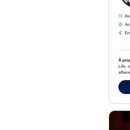
Av
Ac
En
À pro
Lille,
affair