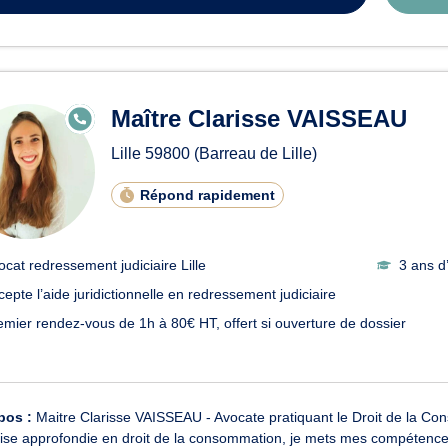
Maître Clarisse VAISSEAU
E
N
LI
Lille
59800
(Barreau de Lille)
G
N
E
Répond rapidement
ocat redressement judiciaire Lille
3 ans d
cepte l’aide juridictionnelle en redressement judiciaire
emier rendez-vous de 1h à 80€ HT, offert si ouverture de dossier
pos :
Maitre Clarisse VAISSEAU - Avocate pratiquant le Droit de la Co
ise approfondie en droit de la consommation, je mets mes compétences 