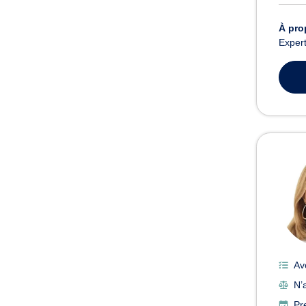
À pro
Expert
Av
N’a
Pr