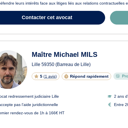
éfendre leurs intérêts face aux litiges liés aux relations contractuelles e
Contacter
cet avocat
Maître Michael MILS
Lille
59350
(Barreau de Lille)
Pr
5
(
1 avis
)
Répond rapidement
ocat redressement judiciaire Lille
2 ans d
ccepte pas l’aide juridictionnelle
Entre 2
emier rendez-vous de 1h à 166€ HT