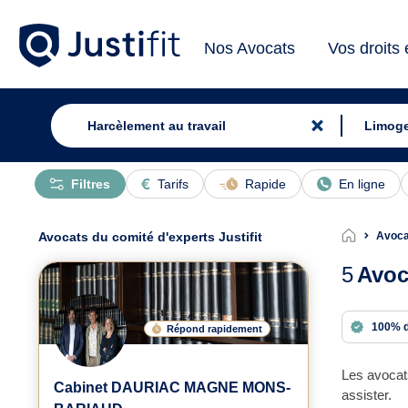
Nos Avocats
Vos droits
Filtres
Tarifs
Rapide
En ligne
Avocats du comité d'experts Justifit
Avoca
5
Avoc
100% 
Répond rapidement
Les avocat
Cabinet DAURIAC MAGNE MONS-
assister.