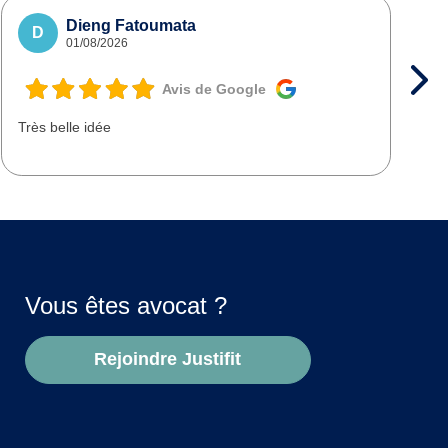
Dieng Fatoumata
D
01/08/2026
Avis de Google
Très belle idée
T
d
Vous êtes avocat ?
Rejoindre Justifit