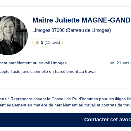
ats en harcèlement au travai
Maître Juliette MAGNE-GAN
Limoges
87000
(Barreau de Limoges)
5
(
11 avis
)
ocat harcèlement au travail Limoges
21 ans 
cepte l’aide juridictionnelle en harcèlement au travail
pos :
Représente devant le Conseil de Prud’hommes pour les litiges liés 
ient également en matière de harcèlement au travail et contrats de trava
Contacter
cet avoc