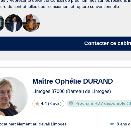
pos :
Représente devant le Conseil de prud’hommes sur les relations in
ure de contrat telles que licenciement et rupture conventionnelle.
Contacter
ce cabin
Maître Ophélie DURAND
Limoges
87000
(Barreau de Limoges)
Prochain RDV disponible :
4.4
(
8 avis
)
ocat harcèlement au travail Limoges
8 ans d