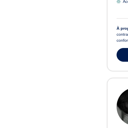
Ac
À pro
contra
confor