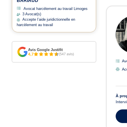
BARIAUD
Avoc
Avocat harcèlement au travail Limoges
3 Avocat(s)
Accepte l’aide juridictionnelle en
harcèlement au travail
Avis Google Justifit
4,7
(547 avis)
Av
Ac
À pro
Interv