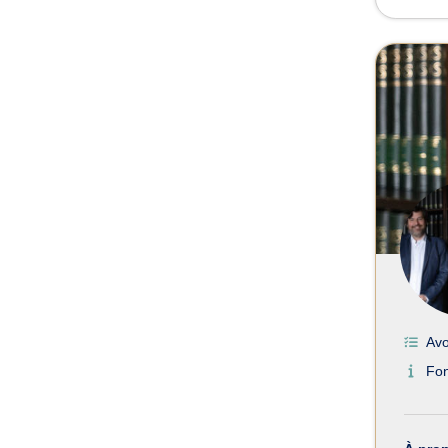
Avo
Fo