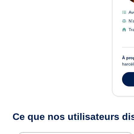
Av
N’a
Tr
À pro
harcèl
Ce que nos utilisateurs
di