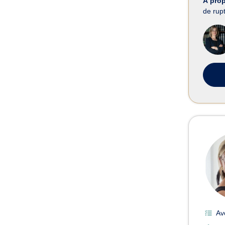
À pro
de rupt
Av