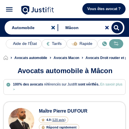
Vous êtes avocat ?
Aide de l'État
Tarifs
Rapide
En ligne
Avocats automobile
Avocats Macon
Avocats Droit routier et 
Avocats automobile à Mâcon
100% des avocats
référencés sur Justifit
sont vérifiés.
En savoir plus
>
Avocats en automobile à Mâcon
Maître Pierre DUFOUR
4.9
(
120 avis
)
Répond rapidement