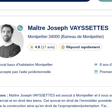
Maître Joseph VAYSSETTES
E
N
LI
Montpellier
34000
(Barreau de Montpellier)
G
N
E
4.8
(
17 avis
)
Répond rapidement
ocat baux d'habitation Montpellier
8 ans d
ccepte pas l’aide juridictionnelle
Premier
pos :
Maître Joseph VAYSSETTES est avocat à Montpellier et il vous souti
cial et en droit des biens. Cet avocat en droit de l’immobilier possèd
de la construction ainsi qu’en droit de l’expropriation/préemption. Fai...