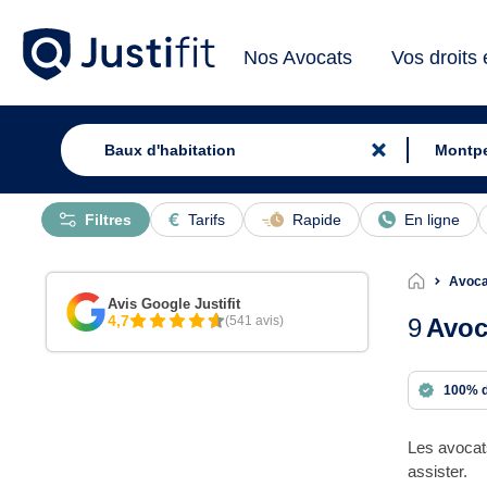
Nos Avocats
Vos droits
Filtres
Tarifs
Rapide
En ligne
Avoca
Avis Google Justifit
4,7
(541 avis)
9
Avoc
100% 
Les avocats
assister.