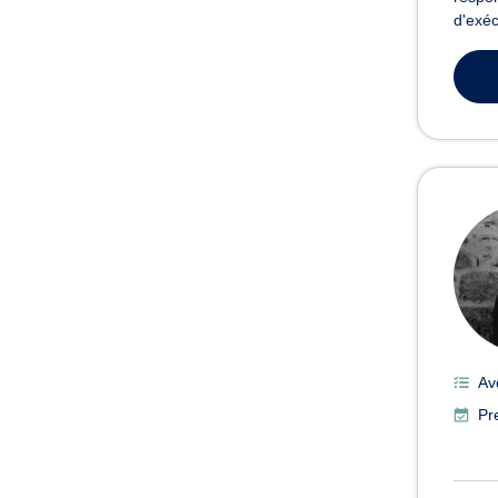
d'exéc
Av
Pr