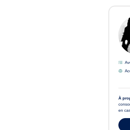
Avoc
Av
Ac
À pro
consom
en cas