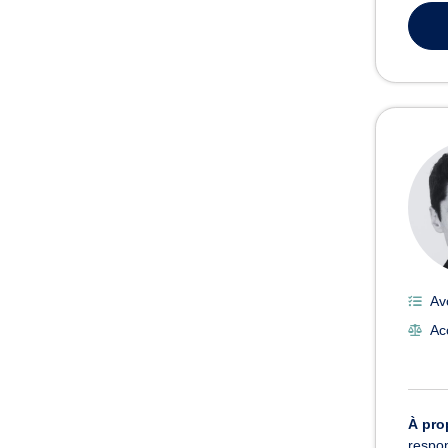
Avo
Ac
À pro
respon