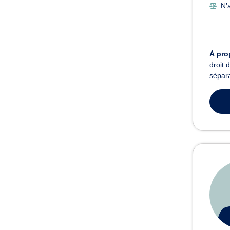
N’a
À pro
droit 
sépara