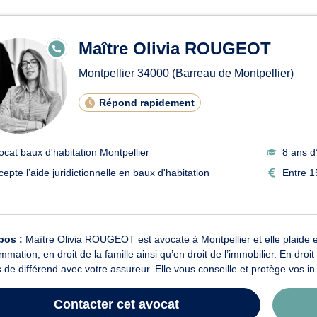
ats en baux d'habitation à Mo
Maître Olivia ROUGEOT
E
N
LI
Montpellier
34000
(Barreau de Montpellier)
G
N
E
Répond rapidement
ocat baux d'habitation Montpellier
8 ans d
cepte l’aide juridictionnelle en baux d'habitation
Entre 1
pos :
Maître Olivia ROUGEOT est avocate à Montpellier et elle plaide en
mation, en droit de la famille ainsi qu’en droit de l’immobilier. En d
 de différend avec votre assureur. Elle vous conseille et protège vos in.
Contacter
cet avocat