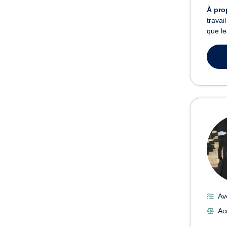
À pro
travai
que le
Avo
Ac