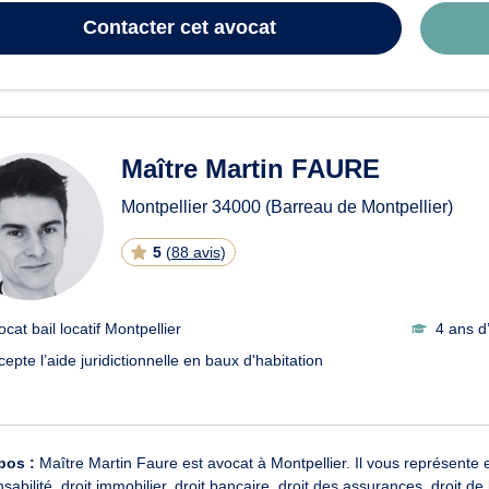
Contacter
cet avocat
Maître Martin FAURE
Montpellier
34000
(Barreau de Montpellier)
5
(
88 avis
)
cat bail locatif Montpellier
4 ans d
cepte l’aide juridictionnelle en baux d'habitation
pos :
Maître Martin Faure est avocat à Montpellier. Il vous représente en
sabilité, droit immobilier, droit bancaire, droit des assurances, droit d