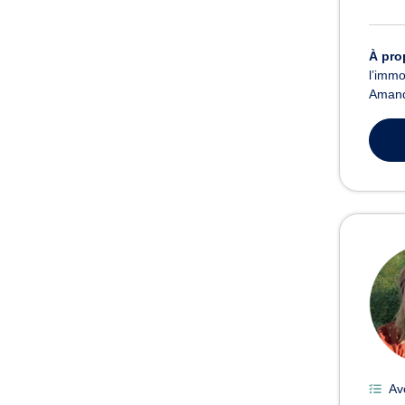
À pro
l’immo
Amandi
Av