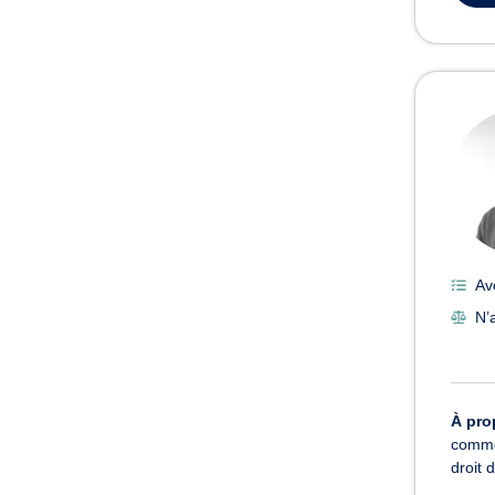
Av
N’a
À pro
commer
droit 