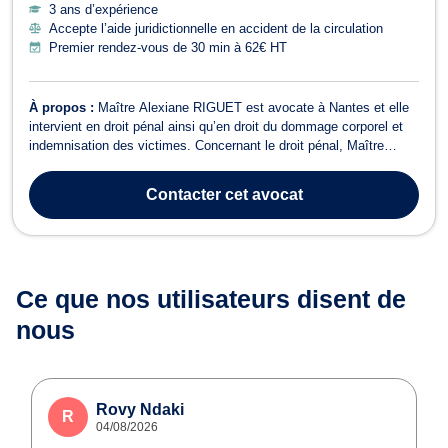
3 ans d’expérience
Accepte l’aide juridictionnelle en accident de la circulation
Premier rendez-vous de 30 min à 62€ HT
À propos :
Maître Alexiane RIGUET est avocate à Nantes et elle
intervient en droit pénal ainsi qu’en droit du dommage corporel et
indemnisation des victimes. Concernant le droit pénal, Maître
Alexiane RIGUET s’occupe notamment des affaires relatives au
droit pénal des affaires et au droit routier et permis de conduire. En
Contacter
cet avocat
matière de d...
Ce que nos utilisateurs
disent de
nous
Rovy Ndaki
R
04/08/2026