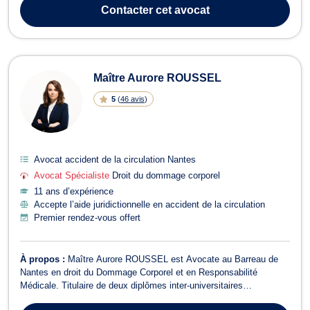
volant, etc.). Il met son savoir faire et ses connaissances
Contacter
cet avocat
techniques à votre service pour pré...
Maître Aurore ROUSSEL
5
(
46 avis
)
Avocat accident de la circulation Nantes
Avocat Spécialiste
Droit du dommage corporel
11 ans d’expérience
Accepte l’aide juridictionnelle en accident de la circulation
Premier rendez-vous offert
À propos :
Maître Aurore ROUSSEL est Avocate au Barreau de
Nantes en droit du Dommage Corporel et en Responsabilité
Médicale. Titulaire de deux diplômes inter-universitaires
"Traumatisme Crânien de l'Enfant et de l'Adolescent, Syndrome du