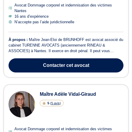
Avocat Dommage corporel et indemnisation des victimes
Nantes
16 ans d’expérience
N’accepte pas l’aide juridictionnelle
À propos :
Maître Jean-Eloi de BRUNHOFF est avocat associé du
cabinet TURENNE AVOCATS (anciennement RINEAU &
ASSOCIES) à Nantes. Il exerce en droit pénal. Il peut vous
défendre que vous soyez victime ou auteur présumé de l’infraction,
qu’il s’agisse de contravention, de délit ou de crime. En droit pénal
Contacter
cet avocat
des affaires, Maître Jean-E...
Maître Adèle Vidal-Giraud
5
(
5 avis
)
Avocat Dommage corporel et indemnisation des victimes