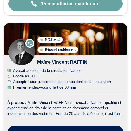
15 min offertes maintenant
5
(
22 avis
)
E
N
Répond rapidement
LI
G
N
Maître Vincent RAFFIN
E
Avocat accident de la circulation Nantes
Fondé en 2005
Accepte l’aide juridictionnelle en accident de la circulation
Premier rendez-vous offert de 30 min
À propos :
Maître Vincent RAFFIN est avocat à Nantes, qualifié et
expérimenté en droit de la santé et en dommage corporel et
indemnisation des victimes. Fort de 20 ans d'expérience, il est l'un
des associés fondateurs du cabinet BRGAVOCATS, où il dirige le
département dédié au droit médical et aux dommages corporels. En
droit de la sa...