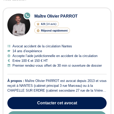
Avocats en accident de la circulatio
E
Maître Olivier PARROT
N
LI
4.9
(
14 avis
)
G
N
Répond rapidement
E
Avocat accident de la circulation Nantes
14 ans d’expérience
Accepte l’aide juridictionnelle en accident de la circulation
Entre 100 € et 150 € HT
Premier rendez-vous offert de 30 min si ouverture de dossier
À propos :
Maître Olivier PARROT est avocat depuis 2013 et vous
reçoit à NANTES (cabinet principal 3 rue Marceau) ou à la
CHAPELLE SUR ERDRE (cabinet secondaire 27 rue de la Vrière -
Immeuble Erdre Nantes - Proche Westotel) Maître PARROT
intervient dans plusieurs domaines de compétences : DROIT DE
Contacter
cet avocat
LA FAMILLE - DIVORCE - DIVORCE AMIABL...