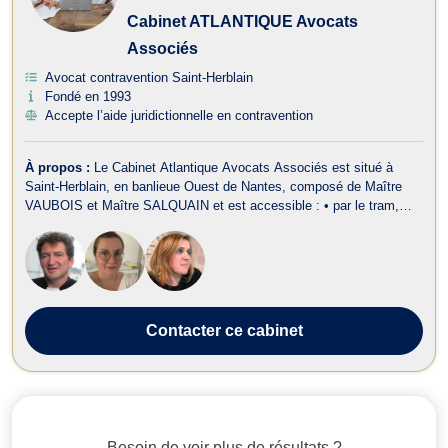
Cabinet ATLANTIQUE Avocats
Associés
Avocat contravention Saint-Herblain
Fondé en 1993
Accepte l’aide juridictionnelle en contravention
À propos :
Le Cabinet Atlantique Avocats Associés est situé à
Saint-Herblain, en banlieue Ouest de Nantes, composé de Maître
VAUBOIS et Maître SALQUAIN et est accessible : • par le tram,
ligne 3, arrêt Beauséjour, • et par le bus, ligne 25, arrêt Beauséjour.
Egalement, le Cabinet dispose d'une structure secondaire au 258,
rue Ferdinan...
Contacter
ce cabinet
Besoin de voir plus de résultats ?