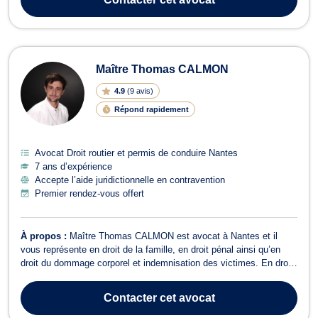
matière de d...
Maître Thomas CALMON
4.9
(
9 avis
)
Répond rapidement
Avocat Droit routier et permis de conduire Nantes
7 ans d’expérience
Accepte l’aide juridictionnelle en contravention
Premier rendez-vous offert
À propos :
Maître Thomas CALMON est avocat à Nantes et il
vous représente en droit de la famille, en droit pénal ainsi qu’en
droit du dommage corporel et indemnisation des victimes. En droit
de la famille, Maître Thomas CALMON s’occupe des dossiers liés
au divorce amiable ou judiciaire, à la séparation hors mariage, à la
Contacter
cet avocat
séparation de...