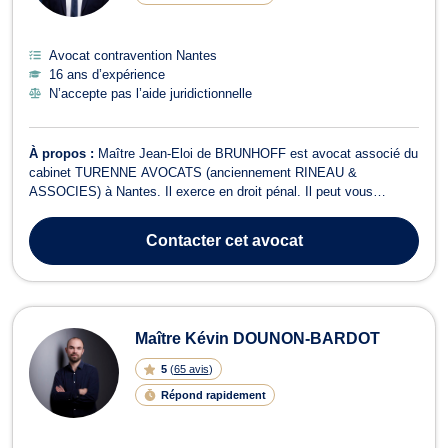
Avocat contravention Nantes
16 ans d’expérience
N’accepte pas l’aide juridictionnelle
À propos :
Maître Jean-Eloi de BRUNHOFF est avocat associé du
cabinet TURENNE AVOCATS (anciennement RINEAU &
ASSOCIES) à Nantes. Il exerce en droit pénal. Il peut vous
défendre que vous soyez victime ou auteur présumé de l’infraction,
qu’il s’agisse de contravention, de délit ou de crime. En droit pénal
Contacter
cet avocat
des affaires, Maître Jean-E...
Maître Kévin DOUNON-BARDOT
5
(
65 avis
)
Répond rapidement