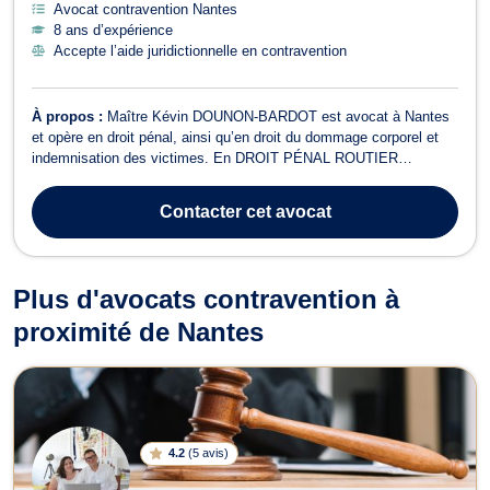
Avocat contravention Nantes
8 ans d’expérience
Accepte l’aide juridictionnelle en contravention
À propos :
Maître Kévin DOUNON-BARDOT est avocat à Nantes
et opère en droit pénal, ainsi qu’en droit du dommage corporel et
indemnisation des victimes. En DROIT PÉNAL ROUTIER
(conduite sous stupéfiant ou CBD, conduite sans permis, alcool au
volant, etc.). Il met son savoir faire et ses connaissances
Contacter
cet avocat
techniques à votre service pour pré...
Plus d'avocats contravention à
proximité de Nantes
4.2
(
5 avis
)