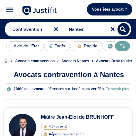
Vous êtes avocat ?
Aide de l'État
Tarifs
Rapide
En ligne
Avocats contravention
Avocats Nantes
Avocats Droit routier 
Avocats contravention à Nantes
100% des avocats
référencés sur Justifit
sont vérifiés.
En savoir plus
>
Avocats en contravention à Nantes
Maître Jean-Eloi de BRUNHOFF
4.8
(
66 avis
)
Répond rapidement