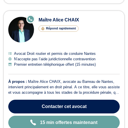
E
Maître Alice CHAIX
N
LI
Répond rapidement
G
N
E
Avocat Droit routier et permis de conduire Nantes
N’accepte pas l’aide juridictionnelle contravention
Premier entretien téléphonique offert (15 minutes)
À propos :
Maître Alice CHAIX, avocate au Barreau de Nantes,
intervient principalement en droit pénal. A ce titre, elle vous assiste
et vous accompagne à tous les stades de la procédure pénale, que
vous soyez mis en cause ou victime qu'il s'agisse : - d'un dépôt de
plainte ou de son suivi (préparation et assistance avant le dépôt en
Contacter
cet avocat
c...
15 min offertes maintenant