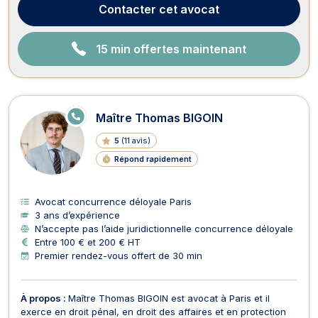
parfaite compréhension des enjeux éco...
Contacter
cet avocat
15 min offertes maintenant
E
Maître Thomas BIGOIN
N
LI
5
(
11 avis
)
G
N
Répond rapidement
E
Avocat concurrence déloyale Paris
3 ans d’expérience
N’accepte pas l’aide juridictionnelle concurrence déloyale
Entre 100 € et 200 € HT
Premier rendez-vous offert de 30 min
À propos :
Maître Thomas BIGOIN est avocat à Paris et il
exerce en droit pénal, en droit des affaires et en protection