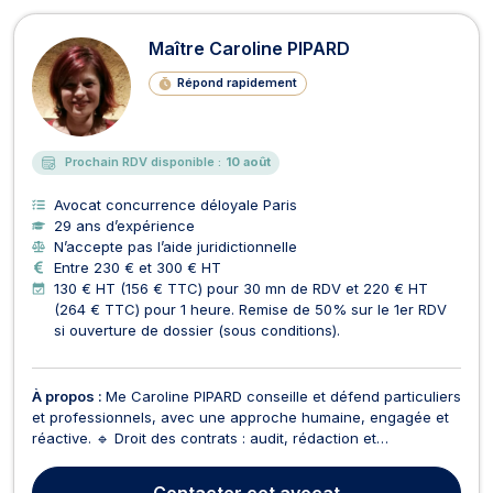
Maître Caroline PIPARD
Répond rapidement
Prochain RDV disponible :
10 août
Avocat concurrence déloyale Paris
29 ans d’expérience
N’accepte pas l’aide juridictionnelle
Entre 230 € et 300 € HT
130 € HT (156 € TTC) pour 30 mn de RDV et 220 € HT
(264 € TTC) pour 1 heure. Remise de 50% sur le 1er RDV
si ouverture de dossier (sous conditions).
À propos :
Me Caroline PIPARD conseille et défend particuliers
et professionnels, avec une approche humaine, engagée et
réactive. 🔹 Droit des contrats : audit, rédaction et
(re)négociation de contrats de nature diverse (distribution,
franchise, agent commercial, apporteur d’affaires …), actions
Contacter
cet avocat