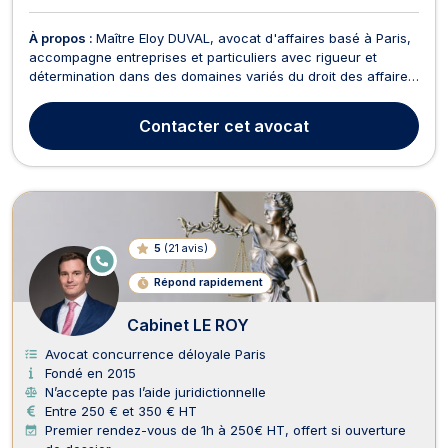
À propos :
Maître Eloy DUVAL, avocat d'affaires basé à Paris,
accompagne entreprises et particuliers avec rigueur et
détermination dans des domaines variés du droit des affaires,
tant en conseil qu’en contentieux, en mettant à leur service
une approche stratégique et personnalisée. Disposant
Contacter
cet avocat
également d'une compétence en droit interna...
5
(
21 avis
)
E
N
Répond rapidement
LI
G
N
Cabinet LE ROY
E
Avocat concurrence déloyale Paris
Fondé en 2015
N’accepte pas l’aide juridictionnelle
Entre 250 € et 350 € HT
Premier rendez-vous de 1h à 250€ HT, offert si ouverture