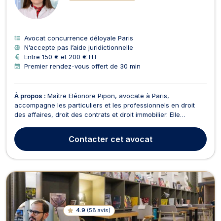
Avocat concurrence déloyale Paris
N’accepte pas l’aide juridictionnelle
Entre 150 € et 200 € HT
Premier rendez-vous offert de 30 min
À propos :
Maître Eléonore Pipon, avocate à Paris,
accompagne les particuliers et les professionnels en droit
des affaires, droit des contrats et droit immobilier. Elle
intervient notamment lorsque ses clients rencontrent des
difficultés liées à l’exécution de leurs engagements
Contacter
cet avocat
contractuels, à la gestion de leurs relations commerciale...
4.9
(
58 avis
)