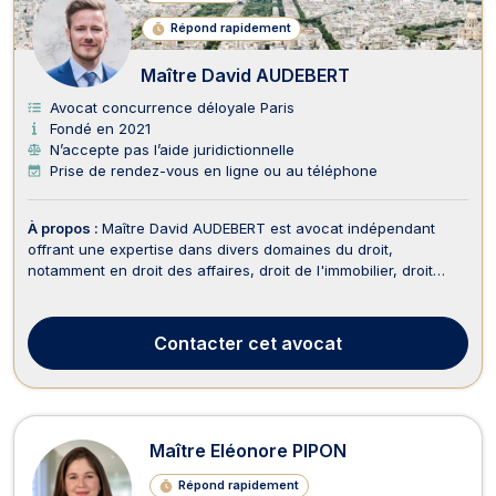
Répond rapidement
Maître David AUDEBERT
Avocat concurrence déloyale Paris
Fondé en 2021
N’accepte pas l’aide juridictionnelle
Prise de rendez-vous en ligne ou au téléphone
À propos :
Maître David AUDEBERT est avocat indépendant
offrant une expertise dans divers domaines du droit,
notamment en droit des affaires, droit de l'immobilier, droit
fiscal international, droit des contrats, droit des sociétés, droit
commercial, droit fiscal, baux d'habitation, droit des
successions et droit pénal des affaires. B...
Contacter
cet avocat
Maître Eléonore PIPON
Répond rapidement