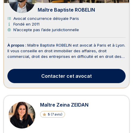
Maître Baptiste ROBELIN
Avocat concurrence déloyale Paris
Fondé en 2011
N’accepte pas l’aide juridictionnelle
À propos :
Maître Baptiste ROBELIN est avocat à Paris et à Lyon.
Il vous conseille en droit immobilier des affaires, droit
commercial, droit des entreprises en difficulté et en droit des
mesures d’exécution. Maître Baptiste ROBELIN est notamment
compétent en droit des baux commerciaux et cession de
fonds de commerce. Maître ROBELIN vo...
Contacter
cet avocat
Maître Zeina ZEIDAN
5
(
7 avis
)