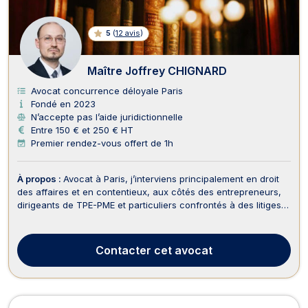
5
(
12 avis
)
Maître Joffrey CHIGNARD
Avocat concurrence déloyale Paris
Fondé en 2023
N’accepte pas l’aide juridictionnelle
Entre 150 € et 250 € HT
Premier rendez-vous offert de 1h
À propos :
Avocat à Paris, j’interviens principalement en droit
des affaires et en contentieux, aux côtés des entrepreneurs,
dirigeants de TPE-PME et particuliers confrontés à des litiges
juridiques. Mon activité est dédiée à la gestion et à la
résolution des conflits, notamment en matière d’impayés, de
conflits entre associés, de rup...
Contacter
cet avocat