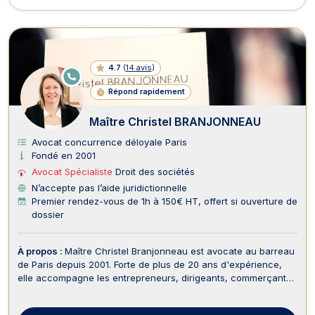
4.7
(
14 avis
)
E
N
Répond rapidement
LI
G
N
Maître Christel BRANJONNEAU
E
Avocat concurrence déloyale Paris
Fondé en 2001
Avocat Spécialiste
Droit des sociétés
N’accepte pas l’aide juridictionnelle
Premier rendez-vous de 1h à 150€ HT, offert si ouverture de
dossier
À propos :
Maître Christel Branjonneau est avocate au barreau
de Paris depuis 2001. Forte de plus de 20 ans d'expérience,
elle accompagne les entrepreneurs, dirigeants, commerçants
et sociétés à chaque étape de la vie de leur entreprise, en
conseil comme en contentieux. Son approche repose sur une