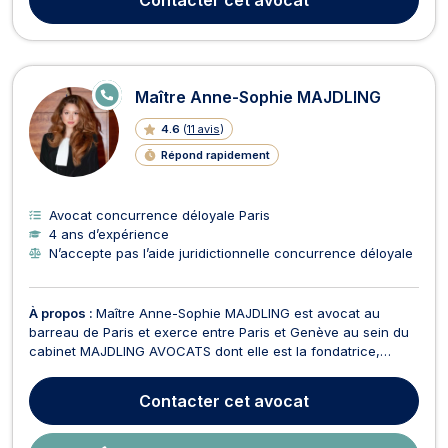
en annulation voire indemnisation en cas...
E
Maître Anne-Sophie MAJDLING
N
LI
4.6
(
11 avis
)
G
N
Répond rapidement
E
Avocat concurrence déloyale Paris
4 ans d’expérience
N’accepte pas l’aide juridictionnelle concurrence déloyale
À propos :
Maître Anne-Sophie MAJDLING est avocat au
barreau de Paris et exerce entre Paris et Genève au sein du
cabinet MAJDLING AVOCATS dont elle est la fondatrice,
structuré autour d’une expertise en droit des affaires, droit
commercial et international, droit pénal, droit des assurances.
Contacter
cet avocat
Elle conseille et représente une clientèle ...