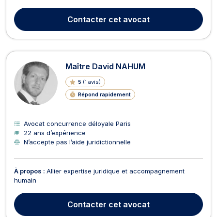
sociétés. Il accompagne particuliers et professionnels en
mettant au service de votre dossier sa pratique du
Contacter
cet avocat
contentieux, sa connaissance de la procédure civi...
Maître David NAHUM
5
(
1 avis
)
Répond rapidement
Avocat concurrence déloyale Paris
22 ans d’expérience
N’accepte pas l’aide juridictionnelle
À propos :
Allier expertise juridique et accompagnement
humain
Contacter
cet avocat