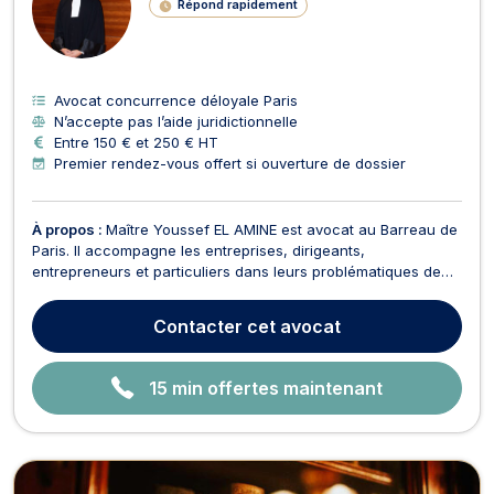
Répond rapidement
G
N
E
Avocat concurrence déloyale Paris
N’accepte pas l’aide juridictionnelle
Entre 150 € et 250 € HT
Premier rendez-vous offert si ouverture de dossier
À propos :
Maître Youssef EL AMINE est avocat au Barreau de
Paris. Il accompagne les entreprises, dirigeants,
entrepreneurs et particuliers dans leurs problématiques de
droit des affaires, de droit commercial, de droit des contrats
et de contentieux civil et commercial. Il intervient également
Contacter
cet avocat
auprès des acteurs du secteur sportif en ...
15 min offertes maintenant