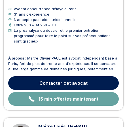
Avocat concurrence déloyale Paris
31 ans d’expérience
N’accepte pas l’aide juridictionnelle
Entre 250 € et 250 € HT
La préanalyse du dossier et le premier entretien
programmé pour faire le point sur vos préoccupations
sont gracieux
À propos :
Maître Olivier PAUL est avocat indépendant basé à
Paris, fort de plus de trente ans d'expérience. Il se consacre
à une large gamme de domaines juridiques, notamment en
droit du travail, droit des affaires, droit de l'immobilier, droit
des contrats, droit des marques, droit de la consommation et
Contacter
cet avocat
droit civil. Droit du travail...
15 min offertes maintenant
Maître Louis THEPAUT