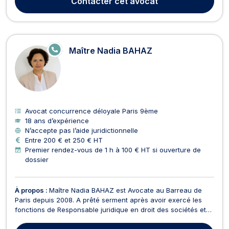
Contacter
cet avocat
au service de ses clients avec rigu...
E
Maître Nadia BAHAZ
N
LI
G
N
E
Avocat concurrence déloyale Paris 9ème
18 ans d’expérience
N’accepte pas l’aide juridictionnelle
Entre 200 € et 250 € HT
Premier rendez-vous de 1 h à 100 € HT si ouverture de
dossier
À propos :
Maître Nadia BAHAZ est Avocate au Barreau de
Paris depuis 2008. A prêté serment après avoir exercé les
fonctions de Responsable juridique en droit des sociétés et
en droit boursier pendant près de 20 ans. Après avoir
collaboré dans différents cabinets d’avocats