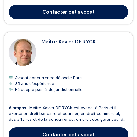
commercial et de la concurrence. Maître LE GOFF, spécialiste
en droit de la propriété intellectuelle, vous assiste pour tous
Contacter
cet avocat
dossiers afférents notamm...
Maître Xavier DE RYCK
Avocat concurrence déloyale Paris
35 ans d’expérience
N’accepte pas l’aide juridictionnelle
À propos :
Maître Xavier DE RYCK est avocat à Paris et il
exerce en droit bancaire et boursier, en droit commercial,
des affaires et de la concurrence, en droit des garanties, des
sûretés et des mesures d’exécution, en droit de la propriété
intellectuelle et en droit des transports. Maître Xavier DE RYCK
Contacter
cet avocat
intervient en droit bancaire e...