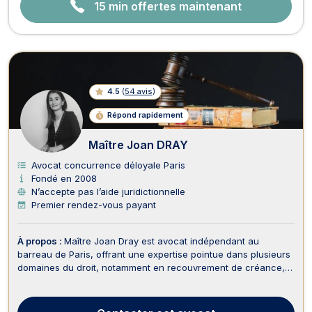
15 min offertes maintenant
4.5
(
54 avis
)
Répond rapidement
Maître Joan DRAY
Avocat concurrence déloyale Paris
Fondé en 2008
N’accepte pas l’aide juridictionnelle
Premier rendez-vous payant
À propos :
Maître Joan Dray est avocat indépendant au
barreau de Paris, offrant une expertise pointue dans plusieurs
domaines du droit, notamment en recouvrement de créance,
droit des affaires, droit de l'immobilier, baux commerciaux,
droit des sociétés, surendettement, droit bancaire et boursier,
ainsi qu'en droit de la consommation ...