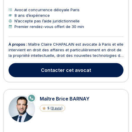
Avocat concurrence déloyale Paris
8 ans d’expérience
N’accepte pas l’aide juridictionnelle
Premier rendez-vous offert de 30 min
À propos :
Maître Claire CHAPALAIN est avocate à Paris et elle
intervient en droit des affaires et particulièrement en droit de
la propriété intellectuelle, droit des nouvelles technologies de
l’informatique et de la communication, ainsi qu'en droit
commercial. En droit de la propriété intellectuelle, Maître
Contacter
cet avocat
Claire CHAPALAIN opère tan...
E
Maître Brice BARNAY
N
LI
5
(
9 avis
)
G
N
E