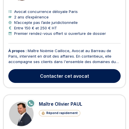
Avocat concurrence déloyale Paris
2 ans d’expérience
N’accepte pas l’aide juridictionnelle
Entre 150 € et 250 € HT
Premier rendez-vous offert si ouverture de dossier
À propos :
Maître Noëmie Cailloce, Avocat au Barreau de
Paris, intervient en droit des affaires. En contentieux, elle
accompagne ses clients dans l'ensemble des domaines du
droit des affaires dans leurs problématiques et les représente
devant les juridictions. Son expertise couvre notamment le
Contacter
cet avocat
droit commercial, le droit des sociétés, ...
E
Maître Olivier PAUL
N
LI
Répond rapidement
G
N
E