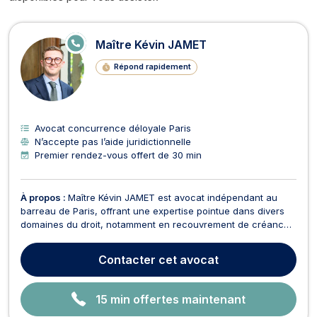
Avocats en concurrence déloyale à 
E
Maître Kévin JAMET
N
LI
Répond rapidement
G
N
E
Avocat concurrence déloyale Paris
N’accepte pas l’aide juridictionnelle
Premier rendez-vous offert de 30 min
À propos :
Maître Kévin JAMET est avocat indépendant au
barreau de Paris, offrant une expertise pointue dans divers
domaines du droit, notamment en recouvrement de créance,
droit des affaires, droit des sociétés, droit des contrats, droit
des associations et fondations et baux commerciaux. En
Contacter
cet avocat
matière de recouvrement de créance, Maître...
15 min offertes maintenant