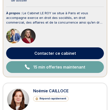
de dossier
À propos :
Le Cabinet LE ROY se situe à Paris et vous
accompagne exerce en droit des sociétés, en droit
commercial, des affaires et de la concurrence ainsi qu’en droit
des garanties, des sûretés et des mesures d’exécution. En
droit des sociétés, le Cabinet LE ROY vous assiste dès la
constitution de votre société. II vous aide à choisi...
Contacter
ce cabinet
15 min offertes maintenant
Noëmie CAILLOCE
Répond rapidement