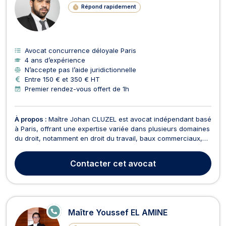
Répond rapidement
Avocat concurrence déloyale Paris
4 ans d’expérience
N’accepte pas l’aide juridictionnelle
Entre 150 € et 350 € HT
Premier rendez-vous offert de 1h
À propos :
Maître Johan CLUZEL est avocat indépendant basé
à Paris, offrant une expertise variée dans plusieurs domaines
du droit, notamment en droit du travail, baux commerciaux,
droit d'auteur, droit de la consommation, droit des sociétés,
droit civil, droit de l'immobilier, droit international, droit des
Contacter
cet avocat
affaires, et droit des cont...
E
Maître Youssef EL AMINE
N
LI