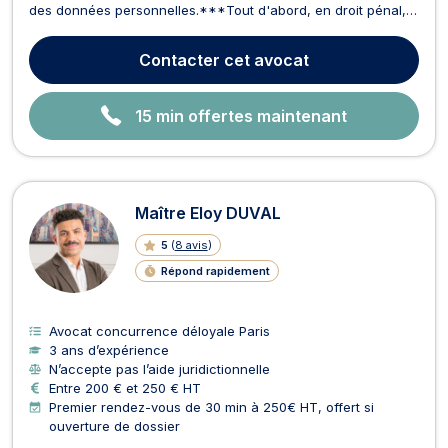
des données personnelles.***Tout d'abord, en droit pénal,
Maître Thomas BIGOIN vous assiste à tous les stades de la
procédure, que vous soyez poursuivi ou victime. Il vous
Contacter
cet avocat
assiste lors de votre garde à vue, en auditio...
15 min offertes maintenant
Maître Eloy DUVAL
5
(
8 avis
)
Répond rapidement
Avocat concurrence déloyale Paris
3 ans d’expérience
N’accepte pas l’aide juridictionnelle
Entre 200 € et 250 € HT
Premier rendez-vous de 30 min à 250€ HT, offert si
ouverture de dossier