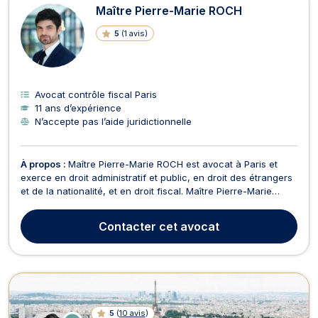
Maître Pierre-Marie ROCH
5
(
1 avis
)
Avocat contrôle fiscal Paris
11 ans d’expérience
N’accepte pas l’aide juridictionnelle
À propos :
Maître Pierre-Marie ROCH est avocat à Paris et
exerce en droit administratif et public, en droit des étrangers
et de la nationalité, et en droit fiscal. Maître Pierre-Marie
ROCH intervient en droit administratif et public en cas de
contentieux avec l’administration. Il vous assiste par exemple
Contacter
cet avocat
dans la contestation d'une déc...
5
(
10 avis
)