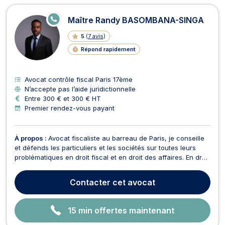
E
Maître Randy BASOMBANA-SINGA
N
LI
5
(
7 avis
)
G
N
Répond rapidement
E
Avocat contrôle fiscal Paris 17ème
N’accepte pas l’aide juridictionnelle
Entre 300 € et 300 € HT
Premier rendez-vous payant
À propos :
Avocat fiscaliste au barreau de Paris, je conseille
et défends les particuliers et les sociétés sur toutes leurs
problématiques en droit fiscal et en droit des affaires. En droit
fiscal :Je réponds à toutes vos questions concernant l'impôt
sur le revenu, l'impôt sur les sociétés, l'impôt sur la fortune
Contacter
cet avocat
immobilière ;Je trouv...
15 min offertes maintenant