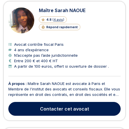
Maître Sarah NAOUE
4.8
(
4 avis
)
Répond rapidement
Avocat contrôle fiscal Paris
4 ans d’expérience
N’accepte pas l’aide juridictionnelle
Entre 200 € et 400 € HT
A partir de 100 euros, offert si ouverture de dossier .
À propos :
Maître Sarah NAOUE est avocate à Paris et
Membre de l'institut des avocats et conseils fiscaux. Elle vous
représente en droit des contrats, en droit des sociétés et en
droit fiscal et droit douanier. Le droit fiscal et droit douanier
est un autre des domaines d’intervention de Maître Sarah
Contacter
cet avocat
NAOUE. Grâce à ses connaissances, ...