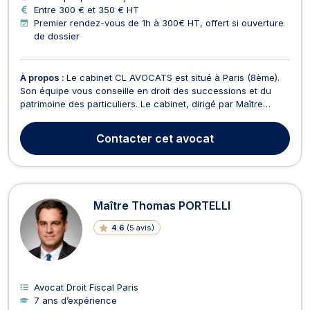
Entre 300 € et 350 € HT
Premier rendez-vous de 1h à 300€ HT, offert si ouverture
de dossier
À propos :
Le cabinet CL AVOCATS est situé à Paris (8ème).
Son équipe vous conseille en droit des successions et du
patrimoine des particuliers. Le cabinet, dirigé par Maître
Christine LICHTENBERGER, avocat au Barreau de Paris,
accompagne ses clients, personnes physiques, dans toutes
Contacter
cet avocat
leurs questions juridiques et fiscales liées à la v...
Maître Thomas PORTELLI
4.6
(
5 avis
)
Avocat Droit Fiscal Paris
7 ans d’expérience