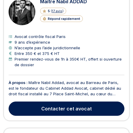
Maître Nabil ADDAD
5
(
17 avis
)
Répond rapidement
Avocat contrôle fiscal Paris
9 ans d’expérience
N’accepte pas l’aide juridictionnelle
Entre 350 € et 375 € HT
Premier rendez-vous de 1h à 350€ HT, offert si ouverture
de dossier
À propos :
Maître Nabil Addad, avocat au Barreau de Paris,
est le fondateur du Cabinet Addad Avocat, cabinet dédié au
droit fiscal installé au 7 Place Saint-Michel, au cœur du
Quartier latin, à quelques pas du Palais de Justice. Formé à
l'Université Paris 1 Panthéon-Sorbonne et à l'Université Paris
Contacter
cet avocat
2 Panthéon-Assas, il a exercé plusie...