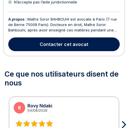
N’accepte pas l’aide juridictionnelle
À propos :
Maître Soror BAHBOUHI est avocate à Paris (7 rue
de Berne 75008 Paris). Docteure en droit, Maître Soror
Bahbouhi, après avoir enseigné ces matières pendant une
dizaine d’années, aussi bien à l’université qu’en école de
commerce, conçoit et anime aujourd’hui des formations
Contacter
cet avocat
professionnelles pour ses confrères. Cette part de s...
Ce que nos utilisateurs
disent de
nous
Rovy Ndaki
R
04/08/2026