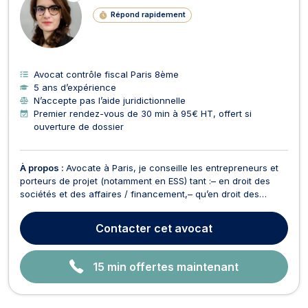
LI
Répond rapidement
G
N
E
Avocat contrôle fiscal Paris 8ème
5 ans d’expérience
N’accepte pas l’aide juridictionnelle
Premier rendez-vous de 30 min à 95€ HT, offert si
ouverture de dossier
À propos :
Avocate à Paris, je conseille les entrepreneurs et
porteurs de projet (notamment en ESS) tant :– en droit des
sociétés et des affaires / financement,– qu’en droit des
organisations non lucratives (droit des associations, fonds de
dotation et fondations). En droit bancaire, j’assure la défense
Contacter
cet avocat
de vos intérêts dans vos conten...
15 min offertes maintenant