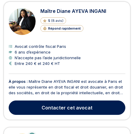
Maître Diane AYEVA INGANI
5
(
8 avis
)
Répond rapidement
Avocat contrôle fiscal Paris
6 ans d’expérience
N’accepte pas l’aide juridictionnelle
Entre 240 € et 240 € HT
À propos :
Maître Diane AYEVA INGANI est avocate à Paris et
elle vous représente en droit fiscal et droit douanier, en droit
des sociétés, en droit de la propriété intellectuelle, en droit
de la famille et en droit des étrangers. Maître Diane AYEVA
INGANI opère en droit fiscal et droit douanier pour toute
Contacter
cet avocat
question de contrôle fiscal, ...