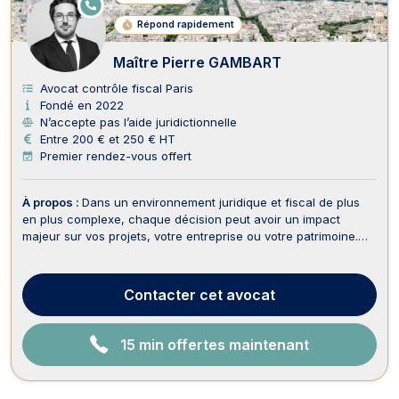
E
N
Répond rapidement
LI
G
N
Maître Pierre GAMBART
E
Avocat contrôle fiscal Paris
Fondé en 2022
N’accepte pas l’aide juridictionnelle
Entre 200 € et 250 € HT
Premier rendez-vous offert
À propos :
Dans un environnement juridique et fiscal de plus
en plus complexe, chaque décision peut avoir un impact
majeur sur vos projets, votre entreprise ou votre patrimoine.
Pour sécuriser vos choix et défendre vos intérêts, vous
pouvez compter sur l’expertise et l’engagement de Maître
Pierre GAMBART, avocat à Paris. Maître GAMBAR...
Contacter
cet avocat
15 min offertes maintenant