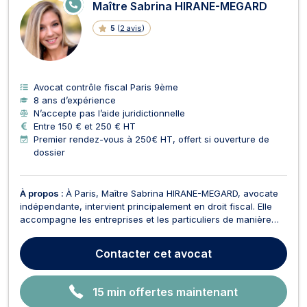
E
Maître Sabrina HIRANE-MEGARD
N
LI
5
(
2 avis
)
G
N
E
Avocat contrôle fiscal Paris 9ème
8 ans d’expérience
N’accepte pas l’aide juridictionnelle
Entre 150 € et 250 € HT
Premier rendez-vous à 250€ HT, offert si ouverture de
dossier
À propos :
À Paris, Maître Sabrina HIRANE-MEGARD, avocate
indépendante, intervient principalement en droit fiscal. Elle
accompagne les entreprises et les particuliers de manière
stratégique et globale, spécifiquement en fiscalité
internationale, et patrimoniale. Maître HIRANE-MEGARD
Contacter
cet avocat
intervient également en contrôle et le contentieux f...
15 min offertes maintenant