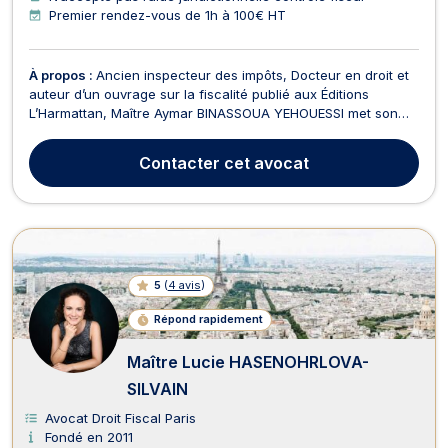
Premier rendez-vous de 1h à 100€ HT
À propos :
Ancien inspecteur des impôts, Docteur en droit et
auteur d’un ouvrage sur la fiscalité publié aux Éditions
L’Harmattan, Maître Aymar BINASSOUA YEHOUESSI met son
expertise juridique et financière au service des
entrepreneurs, investisseurs, professions libérales et
Contacter
cet avocat
particuliers exigeants. Grâce à sa maîtrise du continent afr...
5
(
4 avis
)
Répond rapidement
Maître Lucie HASENOHRLOVA-
SILVAIN
Avocat Droit Fiscal Paris
Fondé en 2011