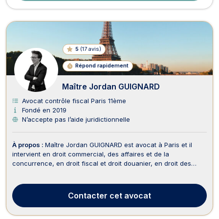
5
(
17 avis
)
Répond rapidement
Maître Jordan GUIGNARD
Avocat contrôle fiscal Paris 11ème
Fondé en 2019
N’accepte pas l’aide juridictionnelle
À propos :
Maître Jordan GUIGNARD est avocat à Paris et il
intervient en droit commercial, des affaires et de la
concurrence, en droit fiscal et droit douanier, en droit des
sociétés, et en recouvrement des créances, saisie et
procédure d’exécution. D’abord, Maître Jordan GUIGNARD vous
conseille en droit commercial et des affaires pou...
Contacter
cet avocat