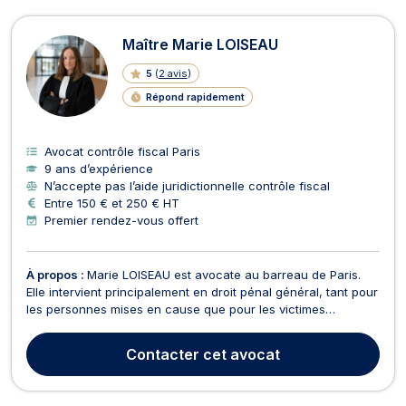
Maître Marie LOISEAU
5
(
2 avis
)
Répond rapidement
Avocat contrôle fiscal Paris
9 ans d’expérience
N’accepte pas l’aide juridictionnelle contrôle fiscal
Entre 150 € et 250 € HT
Premier rendez-vous offert
À propos :
Marie LOISEAU est avocate au barreau de Paris.
Elle intervient principalement en droit pénal général, tant pour
les personnes mises en cause que pour les victimes
d'infractions. Elle accompagne ses clients à tous les stades
de la procédure, de l'enquête jusqu'au jugement, avec une
Contacter
cet avocat
attention particulière portée aux situation...