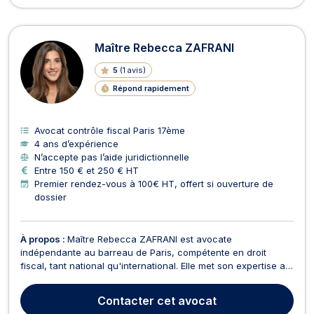
Maître Rebecca ZAFRANI
5
(
1 avis
)
Répond rapidement
Avocat contrôle fiscal Paris 17ème
4 ans d’expérience
N’accepte pas l’aide juridictionnelle
Entre 150 € et 250 € HT
Premier rendez-vous à 100€ HT, offert si ouverture de
dossier
À propos :
Maître Rebecca ZAFRANI est avocate
indépendante au barreau de Paris, compétente en droit
fiscal, tant national qu'international. Elle met son expertise au
service de ses clients pour les accompagner dans des
domaines variés de la fiscalité. Fiscalité transactionnelle : due
Contacter
cet avocat
diligence, structuration, et accompagnement lors de...