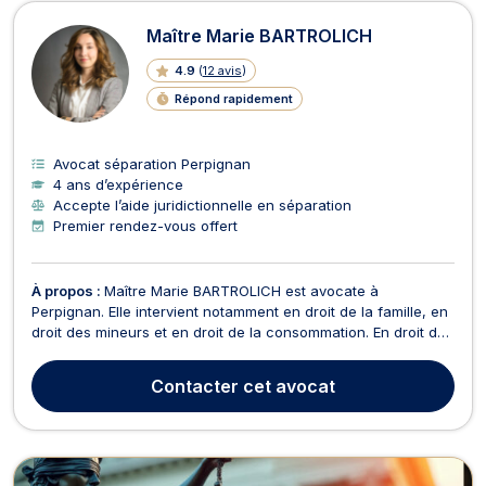
Avocats en séparation à Perpignan
Maître Marie BARTROLICH
4.9
(
12 avis
)
Répond rapidement
Avocat séparation Perpignan
4 ans d’expérience
Accepte l’aide juridictionnelle en séparation
Premier rendez-vous offert
À propos :
Maître Marie BARTROLICH est avocate à
Perpignan. Elle intervient notamment en droit de la famille, en
droit des mineurs et en droit de la consommation. En droit de
la famille, Maître Marie BARTROLICH s’attache à assurer le
règlement des problématiques liées aux divorces ou
Contacter
cet avocat
séparations. Devant le Juge aux affaires familiales...