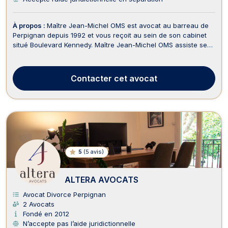
À propos :
Maître Jean-Michel OMS est avocat au barreau de
Perpignan depuis 1992 et vous reçoit au sein de son cabinet
situé Boulevard Kennedy. Maître Jean-Michel OMS assiste ses
clients en droit de la famille, des personnes et de leur
patrimoine en cas de partage de succession entre ayants
droit, de constitution d'un PACS ou de sa ru...
Contacter
cet avocat
5
(
5 avis
)
ALTERA AVOCATS
Avocat Divorce Perpignan
2 Avocats
Fondé en 2012
N’accepte pas l’aide juridictionnelle