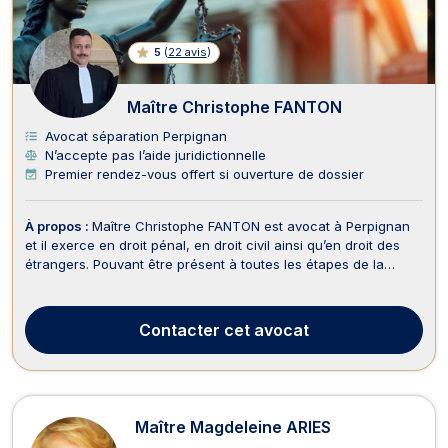
5
(
22 avis
)
Maître Christophe FANTON
Avocat séparation Perpignan
N’accepte pas l’aide juridictionnelle
Premier rendez-vous offert si ouverture de dossier
À propos :
Maître Christophe FANTON est avocat à Perpignan
et il exerce en droit pénal, en droit civil ainsi qu’en droit des
étrangers. Pouvant être présent à toutes les étapes de la
procédure pénale, cet avocat s’assure de protéger les droits
de ses clients. Il peut assister ses clients depuis la garde à vue
jusque devant les juridic...
Contacter
cet avocat
Maître Magdeleine ARIES