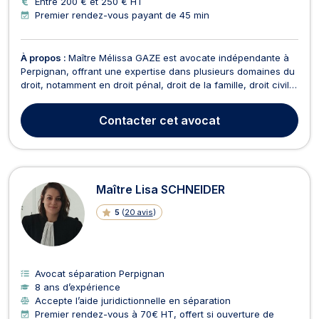
Entre 200 € et 250 € HT
Premier rendez-vous payant de 45 min
À propos :
Maître Mélissa GAZE est avocate indépendante à
Perpignan, offrant une expertise dans plusieurs domaines du
droit, notamment en droit pénal, droit de la famille, droit civil
(responsabilité civile), ainsi qu'en dommage corporel et
indemnisation des victimes. Maître GAZE se distingue par son
Contacter
cet avocat
engagement à accompagner ses clien...
Maître Lisa SCHNEIDER
5
(
20 avis
)
Avocat séparation Perpignan
8 ans d’expérience
Accepte l’aide juridictionnelle en séparation
Premier rendez-vous à 70€ HT, offert si ouverture de