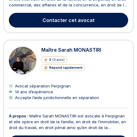
commercial, des affaires et de la concurrence, en droit de la
consommation, et en droit des sociétés. En droit de la famille,
Maître Laura MARCHAND s’attache à assurer le règlement
Contacter
cet avocat
des problématiques relatives a...
Maître Sarah MONASTIRI
5
(
3 avis
)
Répond rapidement
Avocat séparation Perpignan
14 ans d’expérience
Accepte l’aide juridictionnelle en séparation
À propos :
Maître Sarah MONASTIRI est avocate à Perpignan
et elle opère en droit de la famille, en droit de l’immobilier, en
droit du travail, en droit pénal ainsi qu’en droit de la
consommation. Tout d’abord, en droit de la famille, Maître