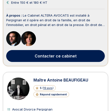
Entre 150 € et 180 € HT
À propos :
Le Cabinet ALTERA AVOCATS est installé à
Perpignan et il opère en droit de la famille, en droit de
l’immobilier, en droit pénal et en droit de la presse. En droit de
la famille, le Cabinet ALTERA AVOCATS prend en charge les
affaires relatives à la séparation, au divorce, à la pension
alimentaire, au droit de visite, à la ga...
Contacter
ce cabinet
Maître Antoine BEAUFIGEAU
5
(
19 avis
)
Répond rapidement
Avocat Divorce Perpignan