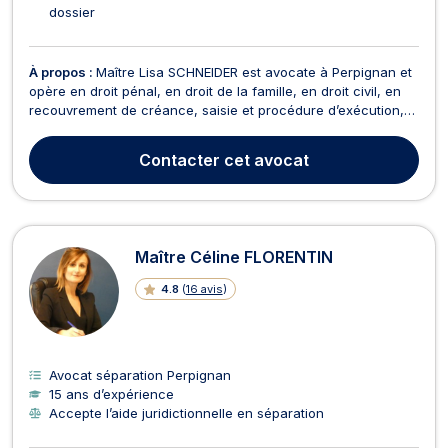
dossier
À propos :
Maître Lisa SCHNEIDER est avocate à Perpignan et
opère en droit pénal, en droit de la famille, en droit civil, en
recouvrement de créance, saisie et procédure d’exécution,
et en droit de la consommation. En droit de la famille, Maître
SCHNEIDER propose son accompagnement dans toutes les
Contacter
cet avocat
démarches, divorce ou demande de pens...
Maître Céline FLORENTIN
4.8
(
16 avis
)
Avocat séparation Perpignan
15 ans d’expérience
Accepte l’aide juridictionnelle en séparation