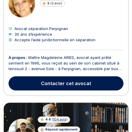
5
(
3 avis
)
Avocat séparation Perpignan
30 ans d’expérience
Accepte l’aide juridictionnelle en séparation
À propos :
Maître Magdeleine ARIES, avocat ayant prêté
serment en 1996, vous reçoit au sein de son cabinet situé à
tenosud 2 - avenue Eole - à Perpignan, accessible par bus
ligne 13. Forte de ses 20 années d'expérience, Maître
Magdeleine ARIES vous assiste et vous conseille en droit de
Contacter
cet avocat
la famille en cas de partage de succession entre ...
4.6
(
104 avis
)
Répond rapidement