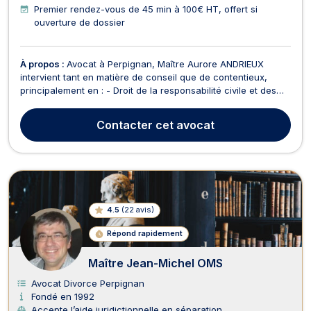
Premier rendez-vous de 45 min à 100€ HT, offert si
ouverture de dossier
À propos :
Avocat à Perpignan, Maître Aurore ANDRIEUX
intervient tant en matière de conseil que de contentieux,
principalement en : - Droit de la responsabilité civile et des
contrats spéciaux (droit de la consommation, droit de la
construction et de l'immobilier, beaux locatifs etc...), -Droit de
Contacter
cet avocat
la famille, des Personnes et des Bien...
4.5
(
22 avis
)
Répond rapidement
Maître Jean-Michel OMS
Avocat Divorce Perpignan
Fondé en 1992
Accepte l’aide juridictionnelle en séparation