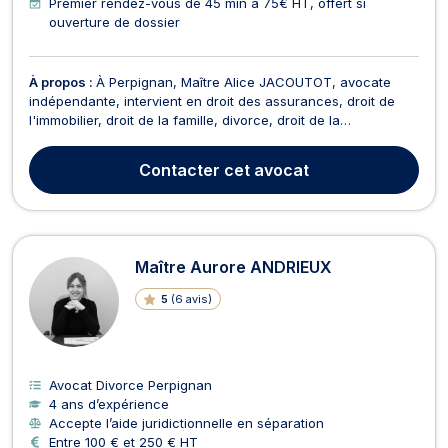
Premier rendez-vous de 45 min à 75€ HT, offert si
ouverture de dossier
À propos :
À Perpignan, Maître Alice JACOUTOT, avocate
indépendante, intervient en droit des assurances, droit de
l'immobilier, droit de la famille, divorce, droit de la
consommation, droit civil, dommage corporel et indemnisation
des victimes, ainsi qu'en droit des contrats et responsabilité
Contacter
cet avocat
contractuelle. Elle vous accompagne dans v...
Maître Aurore ANDRIEUX
5
(
6 avis
)
Avocat Divorce Perpignan
4 ans d’expérience
Accepte l’aide juridictionnelle en séparation
Entre 100 € et 250 € HT