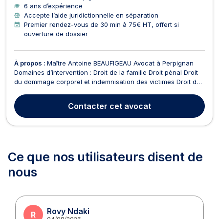
6 ans d’expérience
Accepte l’aide juridictionnelle en séparation
Premier rendez-vous de 30 min à 75€ HT, offert si
ouverture de dossier
À propos :
Maître Antoine BEAUFIGEAU Avocat à Perpignan
Domaines d’intervention : Droit de la famille Droit pénal Droit
du dommage corporel et indemnisation des victimes Droit de
la famille Maître BEAUFIGEAU vous accompagne dans toutes
vos démarches liées à la vie familiale : Séparation et divorce
Contacter
cet avocat
(amiable ou contentieux) Liquidation ...
Ce que nos utilisateurs
disent de
nous
Rovy Ndaki
R