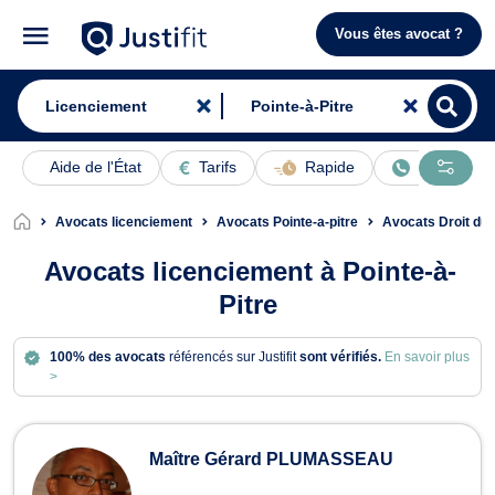
Vous êtes avocat ?
Aide de l'État
Tarifs
Rapide
En ligne
Avocats licenciement
Avocats Pointe-a-pitre
Avocats Droit du t
Avocats licenciement à Pointe-à-
Pitre
100% des avocats
référencés sur Justifit
sont vérifiés.
En savoir plus
>
Avocats en licenciement à Pointe-à-P
Maître Gérard PLUMASSEAU