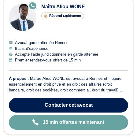
E
Maître Aliou WONE
N
LI
Répond rapidement
G
N
E
Avocat garde alternée Rennes
9 ans d’expérience
Accepte l’aide juridictionnelle en garde alternée
Premier rendez-vous offert de 15 min
À propos :
Maître Aliou WONE est avocat à Rennes et il opère
essentiellement en droit privé et en droit des affaires (droit
bancaire, droit des sociétés, droit commercial, droit du travail).
Maître Aliou WONE accompagne les justiciables en droit des
étrangers sur des questions relatives au droit de séjour (titre de
Contacter
cet avocat
séjour, demande d'a...
15 min offertes maintenant