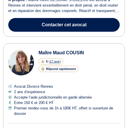
Rennes et intervient essentiellement en droit pénal, en droit routier
et en réparation des dommages corporels. Réactif et transparent,
Maître DESCAMPS-GUEZOU vous accompagne pour défendre
vos droits et vous offrir une assistance juridique personnalisée. Il
Contacter
cet avocat
est en mesure de vous assi...
Maître Maud COUSIN
5
(
17 avis
)
Répond rapidement
Avocat Divorce Rennes
2 ans d’expérience
Accepte l’aide juridictionnelle en garde alternée
Entre 150 € et 200 € HT
Premier rendez-vous de 1h à 180€ HT, offert si ouverture de
dossier