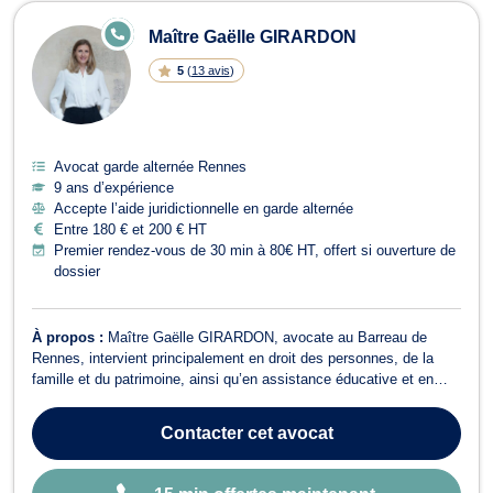
E
Maître Gaëlle GIRARDON
N
LI
5
(
13 avis
)
G
N
E
Avocat garde alternée Rennes
9 ans d’expérience
Accepte l’aide juridictionnelle en garde alternée
Entre 180 € et 200 € HT
Premier rendez-vous de 30 min à 80€ HT, offert si ouverture de
dossier
À propos :
Maître Gaëlle GIRARDON, avocate au Barreau de
Rennes, intervient principalement en droit des personnes, de la
famille et du patrimoine, ainsi qu’en assistance éducative et en
droit pénal. Elle vous conseille, vous assiste et vous représente
devant les juridictions civiles et pénales, ainsi que devant la Cour
Contacter
cet avocat
d’appel de Renn...