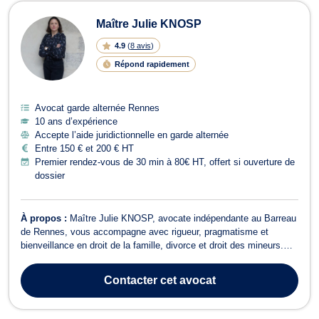
Avocats en garde alternée à Rennes
Maître Julie KNOSP
4.9
(
8 avis
)
Répond rapidement
Avocat garde alternée Rennes
10 ans d’expérience
Accepte l’aide juridictionnelle en garde alternée
Entre 150 € et 200 € HT
Premier rendez-vous de 30 min à 80€ HT, offert si ouverture de
dossier
À propos :
Maître Julie KNOSP, avocate indépendante au Barreau
de Rennes, vous accompagne avec rigueur, pragmatisme et
bienveillance en droit de la famille, divorce et droit des mineurs.
Avocate depuis 8 ans, elle a exercé comme collaboratrice au sein
de deux cabinets avant de fonder, au 1er janvier 2025, son propre
Contacter
cet avocat
cabinet avec trois...