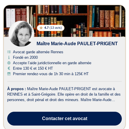
4.7
(
13 avis
)
Maître Marie-Aude PAULET-PRIGENT
Avocat garde alternée Rennes
Fondé en 2000
Accepte l’aide juridictionnelle en garde alternée
Entre 130 € et 150 € HT
Premier rendez-vous de 1h 30 min à 125€ HT
À propos :
Maître Marie-Aude PAULET-PRIGENT est avocate à
RENNES et à Saint-Grégoire. Elle opère en droit de la famille et des
personnes, droit pénal et droit des mineurs. Maître Marie-Aude
PAULET-PRIGENT intervient en droit de la famille, notamment pour
les procédures de divorce, de succession, de séparation et de
demande de pension ...
Contacter
cet avocat