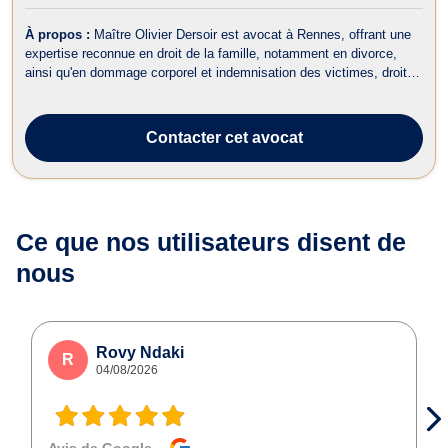
À propos :
Maître Olivier Dersoir est avocat à Rennes, offrant une
expertise reconnue en droit de la famille, notamment en divorce,
ainsi qu'en dommage corporel et indemnisation des victimes, droit
pénal et droit bancaire. En matière de divorce, Maître Dersoir vous
accompagne dans toutes les étapes de la procédure, que ce soit
pour un...
Contacter
cet avocat
Ce que nos utilisateurs
disent de
nous
Rovy Ndaki
R
04/08/2026
Avis de Google