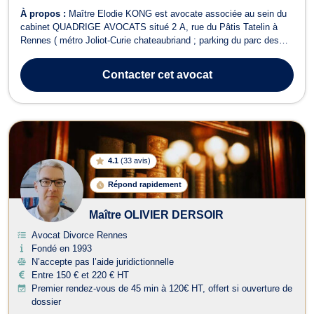
À propos :
Maître Elodie KONG est avocate associée au sein du
cabinet QUADRIGE AVOCATS situé 2 A, rue du Pâtis Tatelin à
Rennes ( métro Joliot-Curie chateaubriand ; parking du parc des
Gayeulles ). Elle a un cabinet secondaire situé à DINAN, 12, rue
du Général de Gaulle. Elle vous propose conseils et assistance en
Contacter
cet avocat
: - droit de la fami...
4.1
(
33 avis
)
Répond rapidement
Maître OLIVIER DERSOIR
Avocat Divorce Rennes
Fondé en 1993
N’accepte pas l’aide juridictionnelle
Entre 150 € et 220 € HT
Premier rendez-vous de 45 min à 120€ HT, offert si ouverture de
dossier