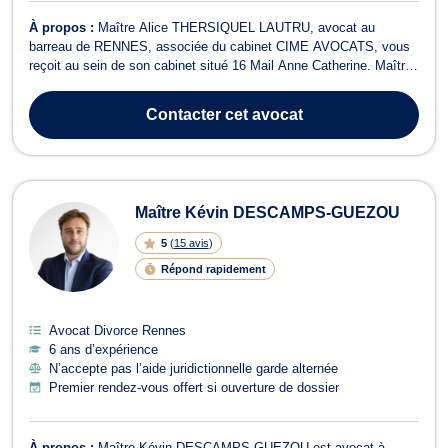
À propos :
Maître Alice THERSIQUEL LAUTRU, avocat au
barreau de RENNES, associée du cabinet CIME AVOCATS, vous
reçoit au sein de son cabinet situé 16 Mail Anne Catherine. Maître
Alice THERSIQUEL LAUTRU vous propose conseils et assistance
en droit des personnes et de la famille ainsi que dans tous ses
Contacter
cet avocat
champs de compétences, notamment l...
Maître Kévin DESCAMPS-GUEZOU
5
(
15 avis
)
Répond rapidement
Avocat Divorce Rennes
6 ans d’expérience
N’accepte pas l’aide juridictionnelle garde alternée
Premier rendez-vous offert si ouverture de dossier
À propos :
Maître Kévin DESCAMPS-GUEZOU est avocat à