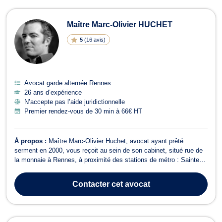
Maître Marc-Olivier HUCHET
5
(
16 avis
)
Avocat garde alternée Rennes
26 ans d’expérience
N’accepte pas l’aide juridictionnelle
Premier rendez-vous de 30 min à 66€ HT
À propos :
Maître Marc-Olivier Huchet, avocat ayant prêté
serment en 2000, vous reçoit au sein de son cabinet, situé rue de
la monnaie à Rennes, à proximité des stations de métro : Sainte
Anne (ligne A) et République ( ligne A) et de la cathédrale Saint-
Pierre de Rennes. Maître Marc-Olivier Huchet vous propose
Contacter
cet avocat
conseils et assistance e...