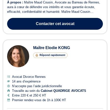
À propos :
Maître Maud Cousin, Avocate au Barreau de Rennes,
aura à cœur de défendre vos intérêts et vous garantie écoute,
efficacité, confidentialité et humanité. Maître Maud Cousin
intervient tant en première instance qu'en appel, en demande ou en
défense. En droit de la famille, elle vous assiste dans toutes les
Contacter
cet avocat
étapes de votre sép...
Maître Elodie KONG
Répond rapidement
Avocat Divorce Rennes
14 ans d’expérience
N’accepte pas l’aide juridictionnelle
Travaille au sein du
Cabinet QUADRIGE AVOCATS
Entre 220 € et 250 € HT
Premier rendez-vous de 1h à 100€ HT