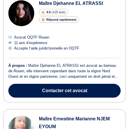
Maître Djehanne EL ATRASSI
4.5
(
125 avis
)
Répond rapidement
Avocat OQTF Rouen
11 ans d’expérience
Accepte l’aide juridictionnelle en OQTF
À propos :
Maître Djehanne EL ATRASSI est avocat au barreau
de Rouen, elle intervient cependant dans toute la région Nord
Ouest et en région parisienne, ceci uniquement en droit pénal et
droit des étrangers et de la nationalité. Maître Djehanne EL
ATRASSI vous défend en droit pénal quel que soit le type
Contacter
cet avocat
d’infraction en cause (délits o...
Maître Ernestine Marianne NJEM
EYOUM