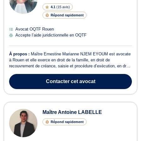
4.1
(
15 avis
)
Répond rapidement
Avocat OQTF Rouen
Accepte l’aide juridictionnelle en OQTF
À propos :
Maître Ernestine Marianne NJEM EYOUM est avocate
à Rouen et elle exerce en droit de la famille, en droit de
recouvrement de créance, saisie et procédure d’exécution, en droit
du travail ainsi qu’en droit des étrangers et de la nationalité. En ce
qui concerne le droit de la famille, Maître Ernestine Marianne
Contacter
cet avocat
NJEM EYOUM s’occ...
Maître Antoine LABELLE
Répond rapidement