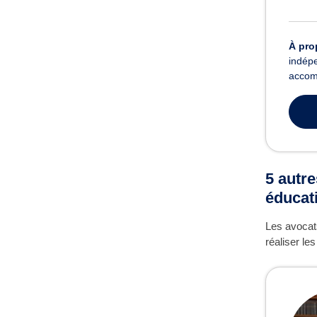
À pro
indépe
accomp
5 autre
éducat
Les avocats
réaliser le