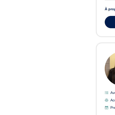
À pro
Av
Ac
Pr