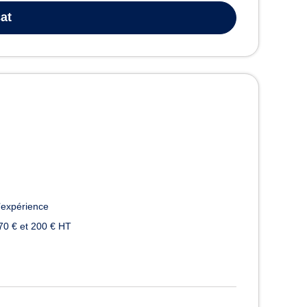
at
’expérience
70 € et 200 € HT