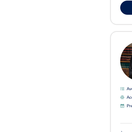
Av
Ac
Pr