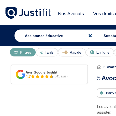
Nos Avocats
Vos droits
Filtres
Tarifs
Rapide
En ligne
Avoca
Avis Google Justifit
4,7
(541 avis)
5
Avoc
100% 
Les avocat
assister.