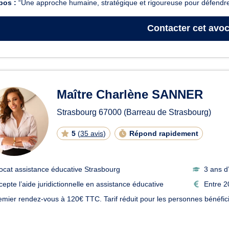
pos :
“Une approche humaine, stratégique et rigoureuse pour défendre
Contacter
cet avoc
Maître Charlène SANNER
Strasbourg
67000
(Barreau de Strasbourg)
5
(
35 avis
)
Répond rapidement
ocat assistance éducative Strasbourg
3 ans d
cepte l’aide juridictionnelle en assistance éducative
Entre 2
emier rendez-vous à 120€ TTC. Tarif réduit pour les personnes bénéficiair