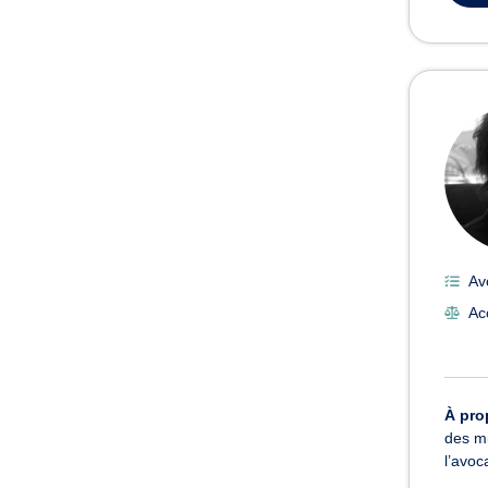
Av
Ac
À pro
des mi
l’avoc