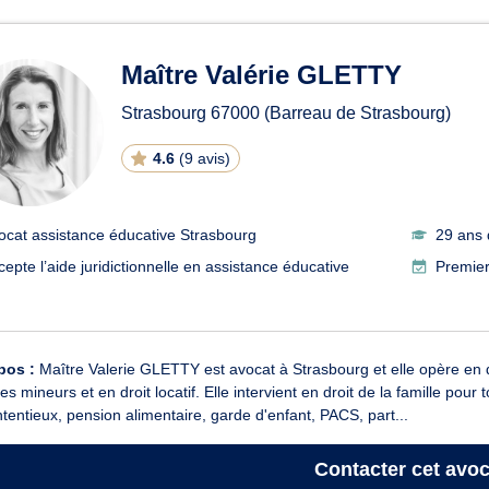
ats en assistance éducative 
Maître Valérie GLETTY
Strasbourg
67000
(Barreau de Strasbourg)
4.6
(
9 avis
)
ocat assistance éducative Strasbourg
29 ans 
cepte l’aide juridictionnelle en assistance éducative
Premier
pos :
Maître Valerie GLETTY est avocat à Strasbourg et elle opère en droi
des mineurs et en droit locatif. Elle intervient en droit de la famille pou
tentieux, pension alimentaire, garde d'enfant, PACS, part...
Contacter
cet avoc