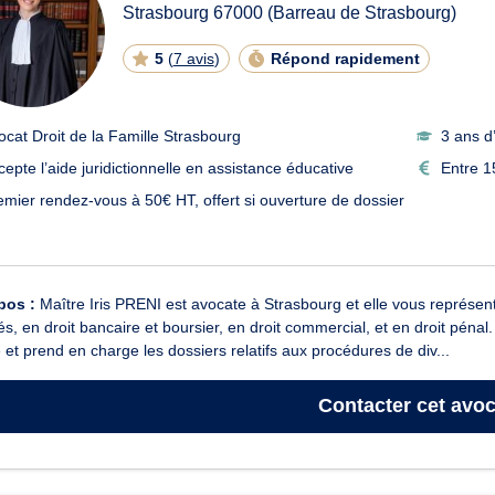
Strasbourg
67000
(Barreau de Strasbourg)
5
(
7 avis
)
Répond rapidement
ocat Droit de la Famille Strasbourg
3 ans d
cepte l’aide juridictionnelle en assistance éducative
Entre 1
emier rendez-vous à 50€ HT, offert si ouverture de dossier
pos :
Maître Iris PRENI est avocate à Strasbourg et elle vous représente 
és, en droit bancaire et boursier, en droit commercial, et en droit péna
e et prend en charge les dossiers relatifs aux procédures de div...
Contacter
cet avoc