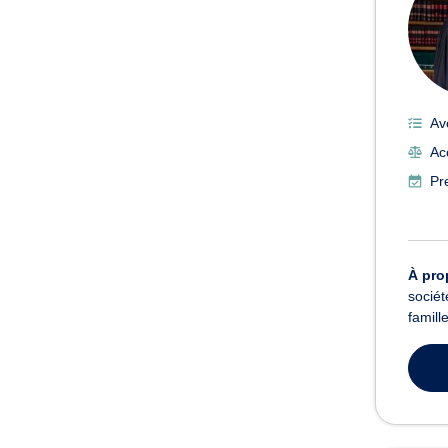
Av
Ac
Pr
À pro
sociét
famill