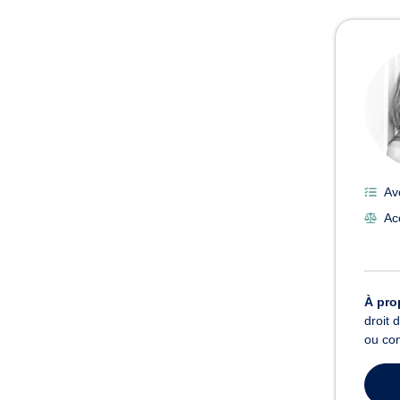
Avoc
Av
Ac
À pro
droit 
ou con