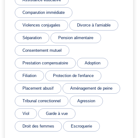
Comparution immédiate
Violences conjugales
Divorce à l'amiable
Séparation
Pension alimentaire
Consentement mutuel
Prestation compensatoire
Adoption
Filiation
Protection de l'enfance
Placement abusif
Aménagement de peine
Tribunal correctionnel
Agression
Viol
Garde à vue
Droit des femmes
Escroquerie