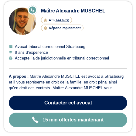
E
Maître Alexandre MUSCHEL
N
LI
4.9
(
144 avis
)
G
N
Répond rapidement
E
Avocat tribunal correctionnel Strasbourg
8 ans d’expérience
Accepte l’aide juridictionnelle en tribunal correctionnel
À propos :
Maître Alexandre MUSCHEL est avocat à Strasbourg
et il vous représente en droit de la famille, en droit pénal ainsi
qu’en droit des contrats. Maître Alexandre MUSCHEL vous
propose conseils et assistance en ​droit de la famille ainsi que dans
tous ses champs de compétences. Cet avocat opère notamment
Contacter
cet avocat
en matière de procédure ...
15 min offertes maintenant