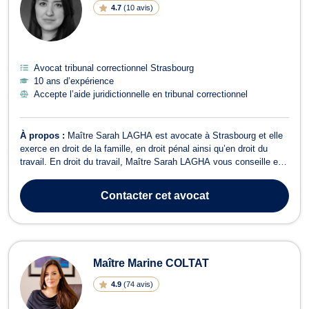
4.7
(
10 avis
)
Avocat tribunal correctionnel Strasbourg
10 ans d’expérience
Accepte l’aide juridictionnelle en tribunal correctionnel
À propos :
Maître Sarah LAGHA est avocate à Strasbourg et elle
exerce en droit de la famille, en droit pénal ainsi qu’en droit du
travail. En droit du travail, Maître Sarah LAGHA vous conseille et
vous assiste pour toute problématique qu’il s’agisse de l’analyse
de votre contrat de travail, de vos conditions de travail, de la
Contacter
cet avocat
régulari...
Maître Marine COLTAT
4.9
(
74 avis
)