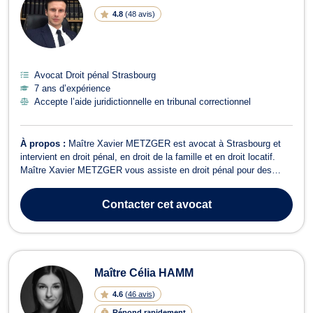
4.8
(
48 avis
)
Avocat Droit pénal Strasbourg
7 ans d’expérience
Accepte l’aide juridictionnelle en tribunal correctionnel
À propos :
Maître Xavier METZGER est avocat à Strasbourg et
intervient en droit pénal, en droit de la famille et en droit locatif.
Maître Xavier METZGER vous assiste en droit pénal pour des
infractions contraventionnelles, délictuelles et criminelles telles que
le faux, la conduite en état d’ivresse, l’homicide, le viol, etc. Il est
Contacter
cet avocat
é...
Maître Célia HAMM
4.6
(
46 avis
)
Répond rapidement