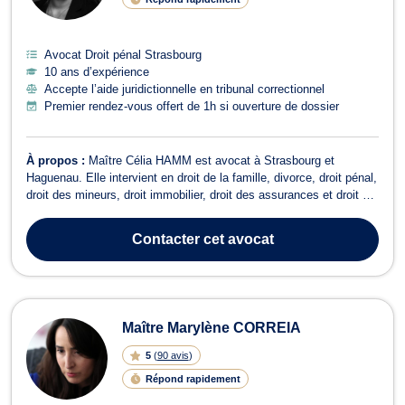
Avocat Droit pénal Strasbourg
10 ans d’expérience
Accepte l’aide juridictionnelle en tribunal correctionnel
Premier rendez-vous offert de 1h si ouverture de dossier
À propos :
Maître Célia HAMM est avocat à Strasbourg et
Haguenau. Elle intervient en droit de la famille, divorce, droit pénal,
droit des mineurs, droit immobilier, droit des assurances et droit du
dommage corporel. En droit de la famille, elle vous accompagne en
cas de divorce, liquidation du régime matrimonial, partages entre
Contacter
cet avocat
époux ...
Maître Marylène CORREIA
5
(
90 avis
)
Répond rapidement