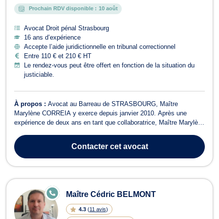
Prochain RDV disponible :
10 août
Avocat Droit pénal Strasbourg
16 ans d’expérience
Accepte l’aide juridictionnelle en tribunal correctionnel
Entre 110 € et 210 € HT
Le rendez-vous peut être offert en fonction de la situation du
justiciable.
À propos :
Avocat au Barreau de STRASBOURG, Maître
Marylène CORREIA y exerce depuis janvier 2010. Après une
expérience de deux ans en tant que collaboratrice, Maître Marylène
CORREIA a ouvert son propre Cabinet en août 2012. En parallèle
de son activité, Maître Marylène CORREIA est également chargée
Contacter
cet avocat
d’enseignements au sein de la Facul...
E
Maître Cédric BELMONT
N
LI
4.3
(
11 avis
)
G
N