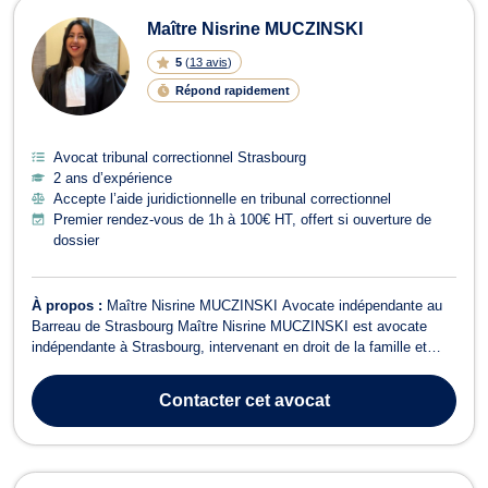
Maître Nisrine MUCZINSKI
5
(
13 avis
)
Répond rapidement
Avocat tribunal correctionnel Strasbourg
2 ans d’expérience
Accepte l’aide juridictionnelle en tribunal correctionnel
Premier rendez-vous de 1h à 100€ HT, offert si ouverture de
dossier
À propos :
Maître Nisrine MUCZINSKI Avocate indépendante au
Barreau de Strasbourg Maître Nisrine MUCZINSKI est avocate
indépendante à Strasbourg, intervenant en droit de la famille et
droit pénal avec rigueur, humanité et détermination. Elle
accompagne ses clients dans la défense de leurs droits et la
Contacter
cet avocat
recherche de solutions adaptées à...