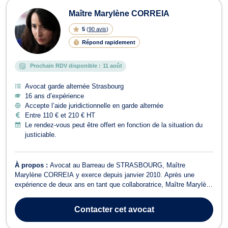
Maître Marylène CORREIA
5
(
90 avis
)
Répond rapidement
Prochain RDV disponible :
11 août
Avocat garde alternée Strasbourg
16 ans d’expérience
Accepte l’aide juridictionnelle en garde alternée
Entre 110 € et 210 € HT
Le rendez-vous peut être offert en fonction de la situation du
justiciable.
À propos :
Avocat au Barreau de STRASBOURG, Maître
Marylène CORREIA y exerce depuis janvier 2010. Après une
expérience de deux ans en tant que collaboratrice, Maître Marylène
CORREIA a ouvert son propre Cabinet en août 2012. En parallèle
de son activité, Maître Marylène CORREIA est également chargée
Contacter
cet avocat
d’enseignements au sein de la Facul...