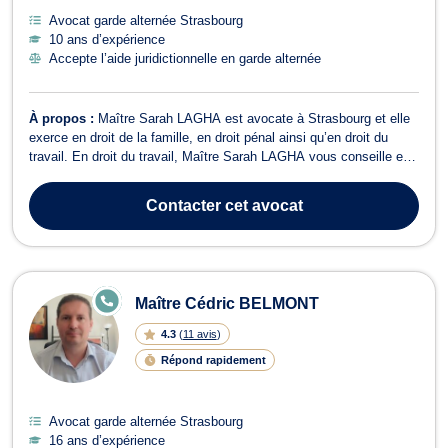
Avocat garde alternée Strasbourg
10 ans d’expérience
Accepte l’aide juridictionnelle en garde alternée
À propos :
Maître Sarah LAGHA est avocate à Strasbourg et elle
exerce en droit de la famille, en droit pénal ainsi qu’en droit du
travail. En droit du travail, Maître Sarah LAGHA vous conseille et
vous assiste pour toute problématique qu’il s’agisse de l’analyse
de votre contrat de travail, de vos conditions de travail, de la
Contacter
cet avocat
régulari...
E
Maître Cédric BELMONT
N
LI
4.3
(
11 avis
)
G
N
Répond rapidement
E
Avocat garde alternée Strasbourg
16 ans d’expérience