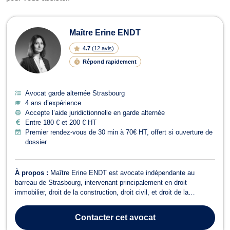
Avocats en garde alternée à Strasbo
Maître Erine ENDT
4.7
(
12 avis
)
Répond rapidement
Avocat garde alternée Strasbourg
4 ans d’expérience
Accepte l’aide juridictionnelle en garde alternée
Entre 180 € et 200 € HT
Premier rendez-vous de 30 min à 70€ HT, offert si ouverture de
dossier
À propos :
Maître Erine ENDT est avocate indépendante au
barreau de Strasbourg, intervenant principalement en droit
immobilier, droit de la construction, droit civil, et droit de la
consommation. Inscrite au Barreau de STRASBOURG depuis
2022, elle a choisi de consacrer son activité à la défense et au
Contacter
cet avocat
conseil juridique dans les domaine...