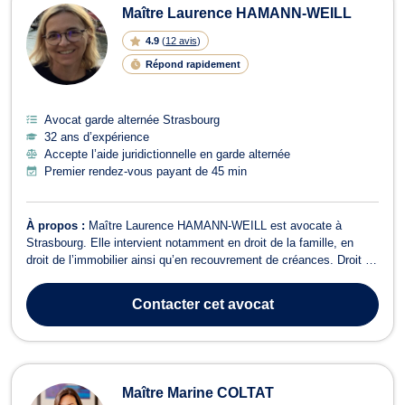
Maître Laurence HAMANN-WEILL
4.9
(
12 avis
)
Répond rapidement
Avocat garde alternée Strasbourg
32 ans d’expérience
Accepte l’aide juridictionnelle en garde alternée
Premier rendez-vous payant de 45 min
À propos :
Maître Laurence HAMANN-WEILL est avocate à
Strasbourg. Elle intervient notamment en droit de la famille, en
droit de l’immobilier ainsi qu’en recouvrement de créances. Droit de
la famille — Un accompagnement à chaque étape de votre vie
personnelle En droit de la famille, Maître Laurence HAMANN-
Contacter
cet avocat
WEILL vous assiste dans votre ...
Maître Marine COLTAT