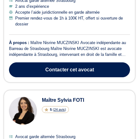
Avocat garde alternée Strasbourg
2 ans d’expérience
Accepte l’aide juridictionnelle en garde alternée
Premier rendez-vous de 1h à 100€ HT, offert si ouverture de
dossier
À propos :
Maître Nisrine MUCZINSKI Avocate indépendante au
Barreau de Strasbourg Maître Nisrine MUCZINSKI est avocate
indépendante à Strasbourg, intervenant en droit de la famille et
droit pénal avec rigueur, humanité et détermination. Elle
accompagne ses clients dans la défense de leurs droits et la
Contacter
cet avocat
recherche de solutions adaptées à...
Maître Sylvia FOTI
5
(
24 avis
)
Avocat garde alternée Strasbourg