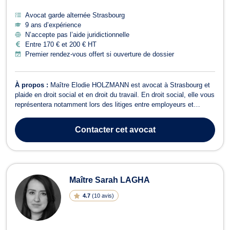
Avocat garde alternée Strasbourg
9 ans d’expérience
N’accepte pas l’aide juridictionnelle
Entre 170 € et 200 € HT
Premier rendez-vous offert si ouverture de dossier
À propos :
Maître Elodie HOLZMANN est avocat à Strasbourg et
plaide en droit social et en droit du travail. En droit social, elle vous
représentera notamment lors des litiges entre employeurs et
salariés relevant du Conseil des Prud'hommes ou du Tribunal des
affaires de sécurité sociale (maladies professionnelles,
Contacter
cet avocat
licenciement, ...). ...
Maître Sarah LAGHA
4.7
(
10 avis
)