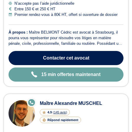
N’accepte pas l’aide juridictionnelle
Entre 150 € et 250 € HT
Premier rendez-vous à 80€ HT, offert si ouverture de dossier
À propos :
Maître BELMONT Cédric est avocat à Strasbourg, il
pourra vous représenter pour résoudre vos litiges en matière
pénale, civile, professionnelle, familiale ou routière. Possédant un
Master en carrière judiciaire et un Master en droit criminel, cet
avocat peut prendre en main toute dossier en droit pénale,
Contacter
cet avocat
notamment les crimes...
15 min offertes maintenant
E
Maître Alexandre MUSCHEL
N
LI
4.9
(
145 avis
)
G
N
Répond rapidement
E