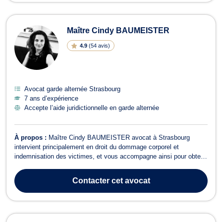
Maître Cindy BAUMEISTER
4.9
(
54 avis
)
Avocat garde alternée Strasbourg
7 ans d’expérience
Accepte l’aide juridictionnelle en garde alternée
À propos :
Maître Cindy BAUMEISTER avocat à Strasbourg
intervient principalement en droit du dommage corporel et
indemnisation des victimes, et vous accompagne ainsi pour obtenir
réparation de vos préjudices en cas d'accident de la circulation, en
cas d'agression ou encore en cas de faute médicale commise qu'il
Contacter
cet avocat
s'agisse d'un praticien...