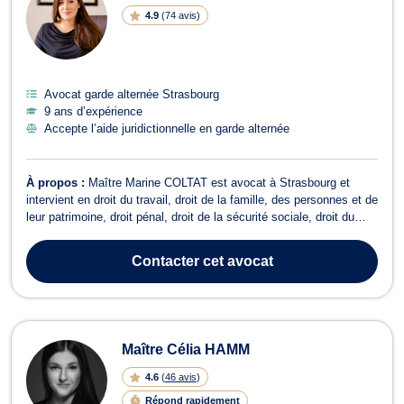
4.9
(
74 avis
)
Avocat garde alternée Strasbourg
9 ans d’expérience
Accepte l’aide juridictionnelle en garde alternée
À propos :
Maître Marine COLTAT est avocat à Strasbourg et
intervient en droit du travail, droit de la famille, des personnes et de
leur patrimoine, droit pénal, droit de la sécurité sociale, droit du
dommage corporel ou encore en droit immobilier. Maître COLTAT
dispose d'une expertise en droit du travail et traite des dossiers
Contacter
cet avocat
relati...
Maître Célia HAMM
4.6
(
46 avis
)
Répond rapidement