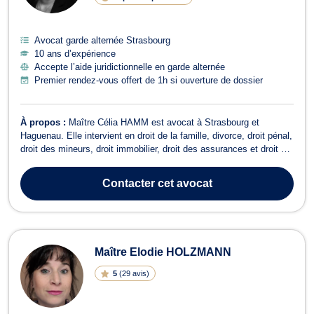
Avocat garde alternée Strasbourg
10 ans d’expérience
Accepte l’aide juridictionnelle en garde alternée
Premier rendez-vous offert de 1h si ouverture de dossier
À propos :
Maître Célia HAMM est avocat à Strasbourg et
Haguenau. Elle intervient en droit de la famille, divorce, droit pénal,
droit des mineurs, droit immobilier, droit des assurances et droit du
dommage corporel. En droit de la famille, elle vous accompagne en
cas de divorce, liquidation du régime matrimonial, partages entre
Contacter
cet avocat
époux ...
Maître Elodie HOLZMANN
5
(
29 avis
)