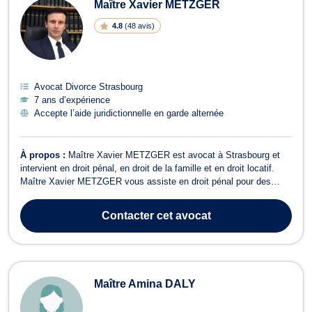
Maître Xavier METZGER
4.8
(
48 avis
)
Avocat Divorce Strasbourg
7 ans d’expérience
Accepte l’aide juridictionnelle en garde alternée
À propos :
Maître Xavier METZGER est avocat à Strasbourg et
intervient en droit pénal, en droit de la famille et en droit locatif.
Maître Xavier METZGER vous assiste en droit pénal pour des
infractions contraventionnelles, délictuelles et criminelles telles que
le faux, la conduite en état d’ivresse, l’homicide, le viol, etc. Il est
Contacter
cet avocat
é...
Maître Amina DALY