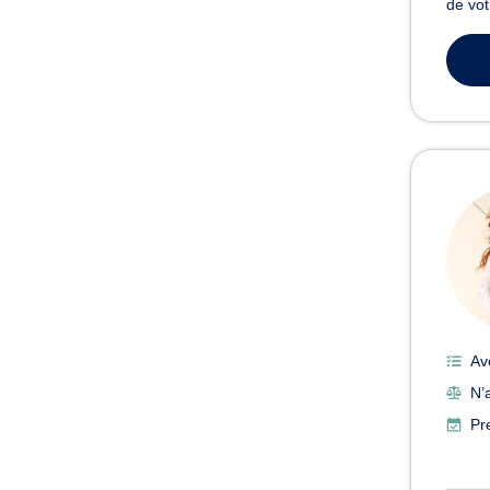
de vot
Av
N’
Pr