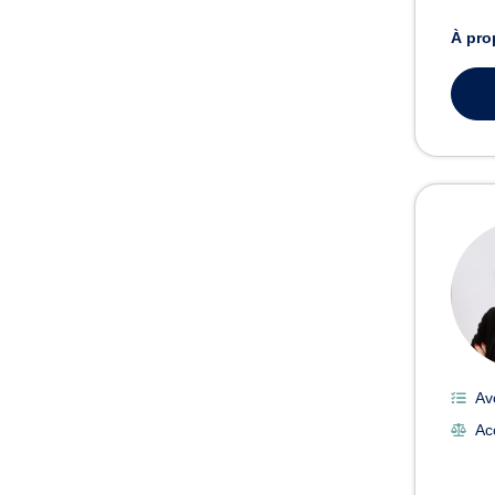
À pro
Av
Ac