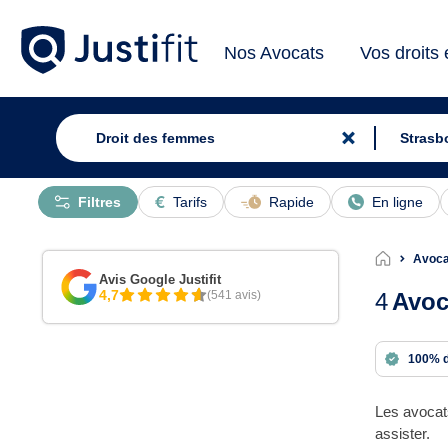
Nos Avocats
Vos droits
Filtres
Tarifs
Rapide
En ligne
Avoca
Avis Google Justifit
4,7
(541 avis)
4
Avoc
100% 
Les avocat
assister.