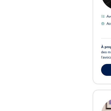
Av
Ac
À pro
des mi
l’avoc