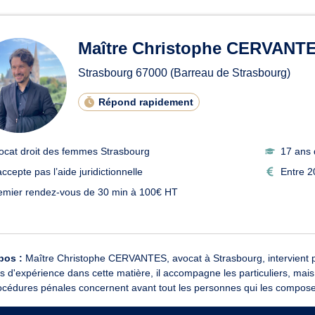
ats en droit des femmes à S
Maître Christophe CERVANT
Strasbourg
67000
(Barreau de Strasbourg)
Répond rapidement
ocat droit des femmes Strasbourg
17 ans 
ccepte pas l’aide juridictionnelle
Entre 2
emier rendez-vous de 30 min à 100€ HT
pos :
Maître Christophe CERVANTES, avocat à Strasbourg, intervient pr
 d'expérience dans cette matière, il accompagne les particuliers, mais
océdures pénales concernent avant tout les personnes qui les composen