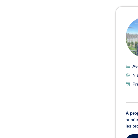
Avoc
Av
N’a
Pr
À pro
années
les pr