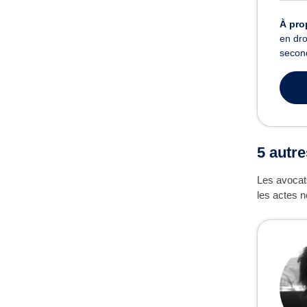
À pro
en dro
secon
5 autr
Les avocats
les actes n