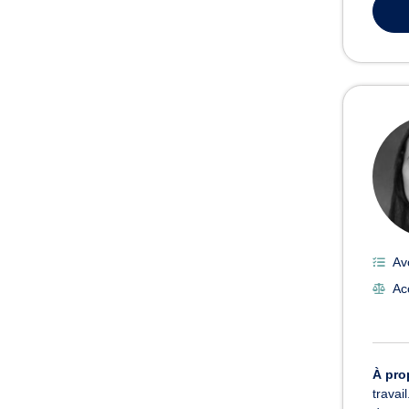
Av
Ac
À pro
travai