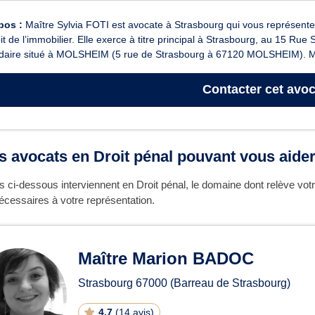
pos :
Maître Sylvia FOTI est avocate à Strasbourg qui vous représente en
it de l’immobilier. Elle exerce à titre principal à Strasbourg, au 15 Ru
daire situé à MOLSHEIM (5 rue de Strasbourg à 67120 MOLSHEIM). M
Contacter
cet avoc
es avocats en Droit pénal pouvant vous aide
 ci-dessous interviennent en Droit pénal, le domaine dont relève vot
écessaires à votre représentation.
Maître Marion BADOC
Strasbourg
67000
(Barreau de Strasbourg)
4.7
(
14 avis
)